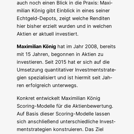
auch noch einen Blick in die Pra­xis: Maxi­
mi­li­an König gibt Ein­blick in eines sei­ner
Echt­geld-Depots, zeigt wel­che Ren­di­ten
hier bis­her erzielt wur­den und in wel­chen
Akti­en er aktu­ell investiert.
Maxi­mi­li­an König
hat im Jahr 2008, bereits
mit 15 Jah­ren, begon­nen in Akti­en zu
inves­tie­ren. Seit 2015 hat er sich auf die
Umset­zung quan­ti­ta­ti­ver Invest­ment­stra­te­
gien spe­zia­li­siert und ist hier­mit seit Jah­
ren erfolg­reich unterwegs.
Kon­kret ent­wi­ckelt Maxi­mi­li­an König
Scoring-Model­le für die Akti­en­be­wer­tung.
Auf Basis die­ser Scoring-Model­le las­sen
sich anschlie­ßend unter­schied­li­che Invest­
ment­stra­te­gien kon­stru­ie­ren. Das Ziel