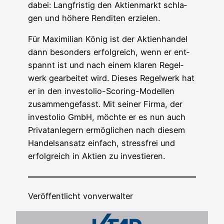
dabei: Lang­fris­tig den Akti­en­markt schla­
gen und höhe­re Ren­di­ten erzielen.
Für Maxi­mi­li­an König ist der Akti­en­han­del
dann beson­ders erfolg­reich, wenn er ent­
spannt ist und nach einem kla­ren Regel­
werk gear­bei­tet wird. Die­ses Regel­werk hat
er in den inve­sto­lio-Scoring-Model­len
zusam­men­ge­fasst. Mit sei­ner Fir­ma, der
inve­sto­lio GmbH, möch­te er es nun auch
Pri­vat­an­le­gern ermög­li­chen nach die­sem
Han­dels­an­satz ein­fach, stress­frei und
erfolg­reich in Akti­en zu investieren.
Veröffentlicht von
verwalter