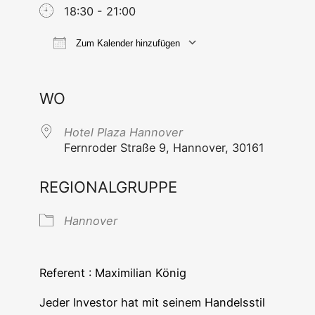
18:30 - 21:00
Zum Kalender hinzufügen
ICS her­un­ter­la­den
Goog­le Ka
WO
Hotel Pla­za Hannover
Fern­ro­der Stra­ße 9, Han­no­ver, 30161
REGIONALGRUPPE
Han­no­ver
Refe­rent : Maxi­mi­li­an König
Jeder Inves­tor hat mit sei­nem Han­dels­stil