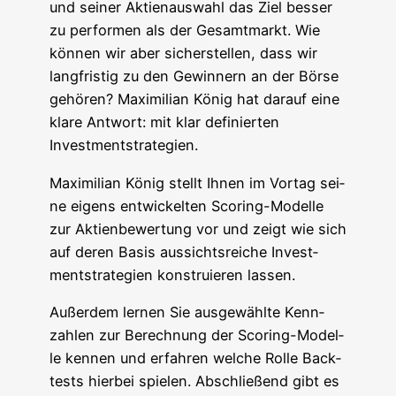
und sei­ner Akti­en­aus­wahl das Ziel bes­ser
zu per­for­men als der Gesamt­markt. Wie
kön­nen wir aber sicher­stel­len, dass wir
lang­fris­tig zu den Gewin­nern an der Bör­se
gehö­ren? Maxi­mi­li­an König hat dar­auf eine
kla­re Ant­wort: mit klar defi­nier­ten
Investmentstrategien.
Maxi­mi­li­an König stellt Ihnen im Vor­tag sei­
ne eigens ent­wi­ckel­ten Scoring-Model­le
zur Akti­en­be­wer­tung vor und zeigt wie sich
auf deren Basis aus­sichts­rei­che Invest­
ment­stra­te­gien kon­stru­ie­ren lassen.
Außer­dem ler­nen Sie aus­ge­wähl­te Kenn­
zah­len zur Berech­nung der Scoring-Model­
le ken­nen und erfah­ren wel­che Rol­le Back­
tests hier­bei spie­len. Abschlie­ßend gibt es