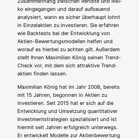
Zusam­men­hang zwi­schen Ren­di­te und Risi­
ko ein­ge­gan­gen und dar­auf auf­bau­end
ana­ly­siert, wann es sicher über­haupt lohnt
in Ein­zel­ak­ti­en zu inves­tie­ren. Sie erfah­ren
wie Back­tests bei der Ent­wick­lung von
Akti­en-Bewer­tungs­mo­del­len hel­fen und
wor­auf es hier­bei zu ach­ten gilt. Außer­dem
stellt Ihnen Maxi­mi­li­an König sei­nen Trend-
Check vor, mit dem sich attrak­ti­ve Trend­
ak­ti­en fin­den lassen.
Maxi­mi­li­an König hat im Jahr 2008, bereits
mit 15 Jah­ren, begon­nen in Akti­en zu
inves­tie­ren. Seit 2015 hat er sich auf die
Ent­wick­lung und Umset­zung quan­ti­ta­ti­ver
Invest­ment­stra­te­gien spe­zia­li­siert und ist
hier­mit seit Jah­ren erfolg­reich unter­wegs.
Er ent­wi­ckelt Model­le zur Akti­en­be­wer­tung