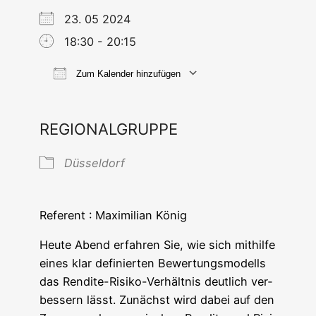
23. 05 2024
18:30 - 20:15
Zum Kalender hinzufügen
ICS her­un­ter­la­den
Goog­le Ka
REGIONALGRUPPE
Düs­sel­dorf
Refe­rent : Maxi­mi­li­an König
Heu­te Abend erfah­ren Sie, wie sich mit­hil­fe
eines klar defi­nier­ten Bewer­tungs­mo­dells
das Ren­di­te-Risi­ko-Ver­hält­nis deut­lich ver­
bes­sern lässt. Zunächst wird dabei auf den