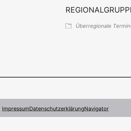
REGIONALGRUPP
 Kalender
iCal­en­dar
Über­re­gio­na­le Termi
Impressum
Datenschutzerklärung
Navigator