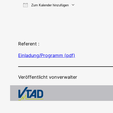
Zum Kalender hinzufügen
ICS her­un­ter­la­den
Goog­le
Referent :
Einladung/Programm (pdf)
Veröffentlicht von
verwalter