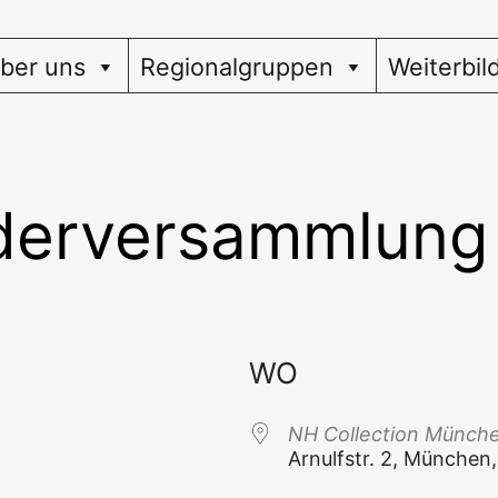
ber uns
Regionalgruppen
Weiterbil
ederversammlung
WO
NH Coll­ec­tion Mün­ch
Arnulfstr. 2, Mün­che