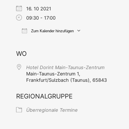
16. 10 2021
09:30 - 17:00
Zum Kalender hinzufügen
ICS her­un­ter­la­den
Goog­le Kal
WO
Hotel Dorint Main-Taunus-Zentrum
Main-Tau­nus-Zen­trum 1,
Frankfurt/Sulzbach (Tau­nus), 65843
REGIONALGRUPPE
Über­re­gio­na­le Termine