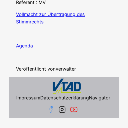
Refe­rent : MV
Voll­macht zur Über­tra­gung des
Stimmrechts
Agen­da
Veröffentlicht von
verwalter
Impressum
Datenschutzerklärung
Navigator