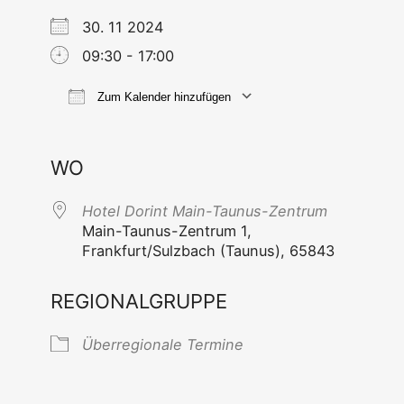
30. 11 2024
09:30 - 17:00
Zum Kalender hinzufügen
ICS her­un­ter­la­den
Goog­le Kal
WO
Hotel Dorint Main-Taunus-Zentrum
Main-Tau­nus-Zen­trum 1,
Frankfurt/Sulzbach (Tau­nus), 65843
REGIONALGRUPPE
Über­re­gio­na­le Termine