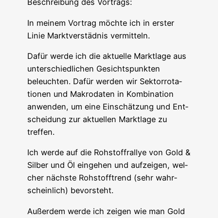
Beschrei­bung des Vortrags:
In mei­nem Vor­trag möch­te ich in ers­ter
Linie Markt­ver­städ­nis vermitteln.
Dafür wer­de ich die aktu­el­le Markt­la­ge aus
unter­schied­li­chen Gesichts­punk­ten
beleuch­ten. Dafür wer­den wir Sek­tor­ro­ta­
tio­nen und Makro­da­ten in Kom­bi­na­ti­on
anwen­den, um eine Ein­schät­zung und Ent­
schei­dung zur aktu­el­len Markt­la­ge zu
treffen.
Ich wer­de auf die Roh­stoff­ral­lye von Gold &
Sil­ber und Öl ein­ge­hen und auf­zei­gen, wel­
cher nächs­te Roh­stoff­trend (sehr wahr­
schein­lich) bevorsteht.
Außer­dem wer­de ich zei­gen wie man Gold