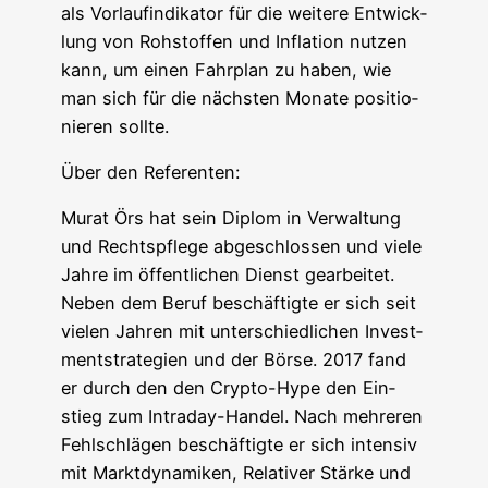
als Vor­lauf­in­di­ka­tor für die wei­te­re Ent­wick­
lung von Roh­stof­fen und Infla­ti­on nut­zen
kann, um einen Fahr­plan zu haben, wie
man sich für die nächs­ten Mona­te posi­tio­
nie­ren sollte.
Über den Referenten:
Murat Örs hat sein Diplom in Ver­wal­tung
und Rechts­pfle­ge abge­schlos­sen und vie­le
Jah­re im öffent­li­chen Dienst gear­bei­tet.
Neben dem Beruf beschäf­tig­te er sich seit
vie­len Jah­ren mit unter­schied­li­chen Invest­
ment­stra­te­gien und der Bör­se. 2017 fand
er durch den den Cryp­to-Hype den Ein­
stieg zum Intra­day-Han­del. Nach meh­re­ren
Fehl­schlä­gen beschäf­tig­te er sich inten­siv
mit Markt­dy­na­mi­ken, Rela­ti­ver Stär­ke und