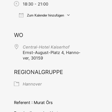
18:30 - 21:00
Zum Kalender hinzufügen
ICS her­un­ter­la­den
Goog­le Ka
WO
Cen­tral-Hotel Kaiserhof
Ernst-August-Platz 4, Han­no­
ver, 30159
REGIONALGRUPPE
Han­no­ver
Refe­rent : Murat Örs