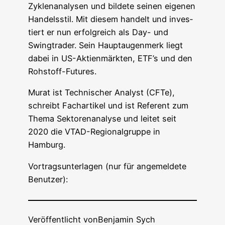
Zyklen­ana­ly­sen und bil­de­te sei­nen eige­nen
Han­dels­stil. Mit die­sem han­delt und inves­
tiert er nun erfolg­reich als Day- und
Swing­trader. Sein Haupt­au­gen­merk liegt
dabei in US-Akti­en­märk­ten, ETF’s und den
Rohstoff-Futures.
Murat ist Tech­ni­scher Ana­lyst (CFTe),
schreibt Fach­ar­ti­kel und ist Refe­rent zum
The­ma Sek­to­ren­ana­ly­se und lei­tet seit
2020 die VTAD-Regio­nal­grup­pe in
Hamburg.
Vor­trags­un­ter­la­gen (nur für ange­mel­de­te
Benutzer):
Veröffentlicht von
Benjamin Sych