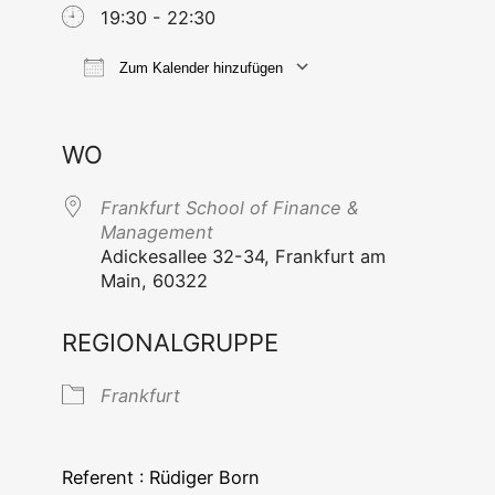
19:30 - 22:30
Zum Kalender hinzufügen
ICS her­un­ter­la­den
Goog­le Ka
WO
Frank­furt School of Finan­ce &
Management
Adi­ckes­al­lee 32-34, Frank­furt am
Main, 60322
REGIONALGRUPPE
Frank­furt
Refe­rent : Rüdi­ger Born