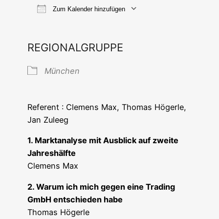
Zum Kalender hinzufügen
ICS her­un­ter­la­den
Goog­le Ka
REGIONALGRUPPE
Mün­chen
Refe­rent : Cle­mens Max, Tho­mas Höger­le,
Jan Zuleeg
1. Markt­ana­ly­se mit Aus­blick auf zwei­te
Jahreshälfte
Cle­mens Max
2. War­um ich mich gegen eine Tra­ding
GmbH ent­schie­den habe
Tho­mas Högerle