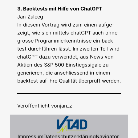
3. Back­tests mit Hil­fe von ChatGPT
Jan Zuleeg
In die­sem Vor­trag wird zum einen auf­ge­
zeigt, wie sich mit­tels chatGPT auch ohne
gros­se Pro­gram­mier­kennt­nis­se ein back­
test durch­füh­ren lässt. Im zwei­ten Teil wird
chatGPT dazu ver­wen­det, aus News von
Akti­en des S&P 500 Ein­stiegs­sig­ale zu
gene­rie­ren, die anschlies­send in einem
back­test auf ihre Qua­li­tät über­prüft werden.
Veröffentlicht von
jan_z
Impressum
Datenschutzerklärung
Navigator