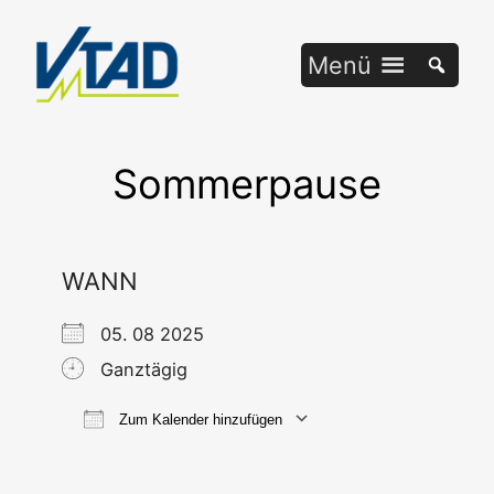
Zum
Inhalt
Menü
springen
Sommerpause
WANN
05. 08 2025
Ganztägig
Zum Kalender hinzufügen
ICS her­un­ter­la­den
Goog­le Ka