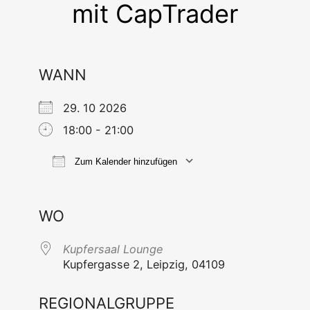
mit CapTrader
WANN
29. 10 2026
18:00 - 21:00
Zum Kalender hinzufügen
ICS her­un­ter­la­den
Goog­le Ka
WO
Kup­fer­saal Lounge
Kup­fer­gas­se 2, Leip­zig, 04109
REGIONALGRUPPE