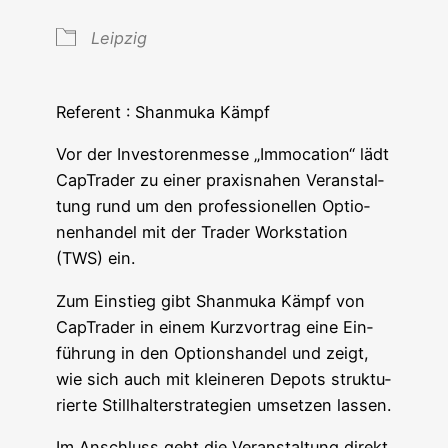
Leip­zig
Refe­rent : Shan­mu­ka Kämpf
Vor der Inves­to­ren­mes­se „Immo­ca­ti­on“ lädt
Cap­Trader zu einer pra­xis­na­hen Ver­an­stal­
tung rund um den pro­fes­sio­nel­len Optio­
nen­han­del mit der Trader Work­sta­tion
(TWS) ein.
Zum Ein­stieg gibt Shan­mu­ka Kämpf von
Cap­Trader in einem Kurz­vor­trag eine Ein­
füh­rung in den Opti­ons­han­del und zeigt,
wie sich auch mit klei­ne­ren Depots struk­tu­
rier­te Still­hal­ter­stra­te­gien umset­zen lassen.
Im Anschluss geht die Ver­an­stal­tung direkt