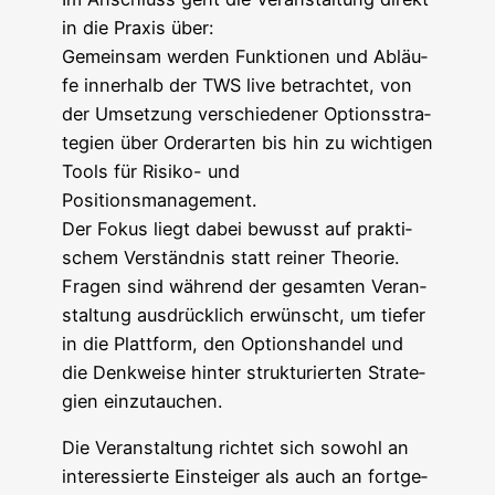
in die Pra­xis über:
Gemein­sam wer­den Funk­tio­nen und Abläu­
fe inner­halb der TWS live betrach­tet, von
der Umset­zung ver­schie­de­ner Opti­ons­stra­
te­gien über Order­ar­ten bis hin zu wich­ti­gen
Tools für Risi­ko- und
Positionsmanagement.
Der Fokus liegt dabei bewusst auf prak­ti­
schem Ver­ständ­nis statt rei­ner Theo­rie.
Fra­gen sind wäh­rend der gesam­ten Ver­an­
stal­tung aus­drück­lich erwünscht, um tie­fer
in die Platt­form, den Opti­ons­han­del und
die Denk­wei­se hin­ter struk­tu­rier­ten Stra­te­
gien einzutauchen.
Die Ver­an­stal­tung rich­tet sich sowohl an
inter­es­sier­te Ein­stei­ger als auch an fort­ge­