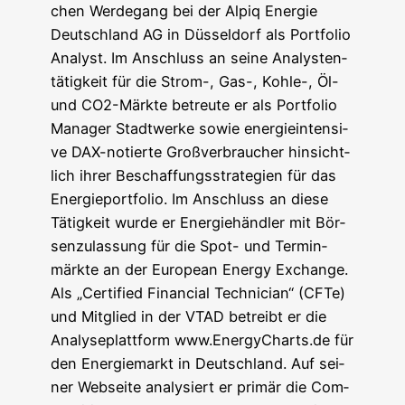
chen Wer­de­gang bei der Alpiq Ener­gie
Deutsch­land AG in Düs­sel­dorf als Port­fo­lio
Ana­lyst. Im Anschluss an sei­ne Ana­lys­ten­
tä­tig­keit für die Strom-, Gas-, Koh­le-, Öl-
und CO2-Märk­te betreu­te er als Port­fo­lio
Mana­ger Stadt­wer­ke sowie ener­gie­in­ten­si­
ve DAX-notier­te Groß­ver­brau­cher hin­sicht­
lich ihrer Beschaf­fungs­stra­te­gien für das
Ener­gie­port­fo­lio. Im Anschluss an die­se
Tätig­keit wur­de er Ener­gie­händ­ler mit Bör­
sen­zu­las­sung für die Spot- und Ter­min­
märk­te an der Euro­pean Ener­gy Exch­an­ge.
Als „Cer­ti­fied Finan­cial Tech­ni­ci­an“ (CFTe)
und Mit­glied in der VTAD betreibt er die
Ana­ly­se­platt­form www.EnergyCharts.de für
den Ener­gie­markt in Deutsch­land. Auf sei­
ner Web­sei­te ana­ly­siert er pri­mär die Com­