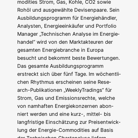
mo­di­ties Strom, Gas, Koh­le, CO2 sowie
Roh­öl und aus­ge­wähl­te Devi­sen­paa­re. Sein
Aus­bil­dungs­pro­gramm für Ener­gie­händ­ler,
Ana­lys­ten, Ener­gie­ein­käu­fer und Port­fo­lio
Mana­ger „Tech­ni­schen Ana­ly­se im Ener­gie­
han­del“ wird von den Markt­ak­teu­ren der
gesam­ten Ener­gie­bran­che in Euro­pa
besucht und bekommt bes­te Bewer­tun­gen.
Das gesam­te Aus­bil­dungs­pro­gramm
erstreckt sich über fünf Tage. Im wöchent­li­
chen Rhyth­mus erschei­nen sei­ne Rese­
arch-Publi­ka­tio­nen „Weekly­Tra­dings“ für
Strom, Gas und Emis­si­ons­rech­te, wel­che
von nam­haf­ten Ener­gie­kon­zer­nen abon­
niert wer­den und eine kurz-, mit­tel- bis
lang­fris­ti­ge Ein­schät­zung zur Preis­ent­wick­
lung der Ener­gie-Com­mo­di­ties auf Basis