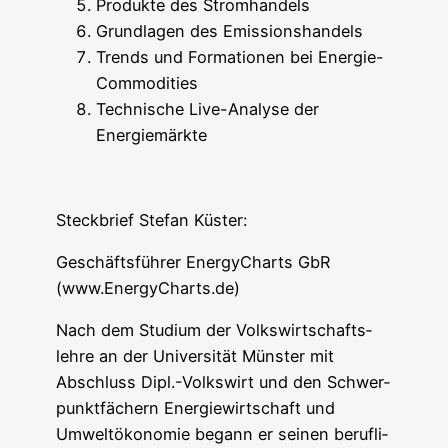
Pro­duk­te des Stromhandels
Grund­la­gen des Emissionshandels
Trends und For­ma­tio­nen bei Energie-
Commodities
Tech­ni­sche Live-Ana­ly­se der
Energiemärkte
Steck­brief Ste­fan Küster:
Geschäfts­füh­rer Ener­gy­Charts GbR
(www.EnergyCharts.de)
Nach dem Stu­di­um der Volks­wirt­schafts­
leh­re an der Uni­ver­si­tät Müns­ter mit
Abschluss Dipl.-Volkswirt und den Schwer­
punkt­fä­chern Ener­gie­wirt­schaft und
Umwelt­öko­no­mie begann er sei­nen beruf­li­