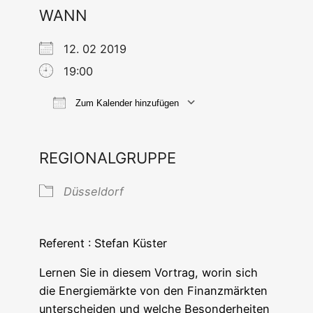
WANN
12. 02 2019
19:00
Zum Kalender hinzufügen
ICS her­un­ter­la­den
Goog­le Ka
REGIONALGRUPPE
Düs­sel­dorf
Refe­rent : Ste­fan Küster
Ler­nen Sie in die­sem Vor­trag, wor­in sich
die Ener­gie­märk­te von den Finanz­märk­ten
unter­schei­den und wel­che Beson­der­hei­ten