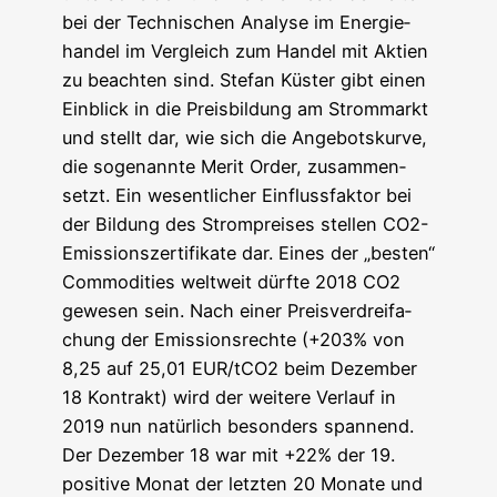
bei der Tech­ni­schen Ana­ly­se im Ener­gie­
han­del im Ver­gleich zum Han­del mit Akti­en
zu beach­ten sind. Ste­fan Küs­ter gibt einen
Ein­blick in die Preis­bil­dung am Strom­markt
und stellt dar, wie sich die Ange­bots­kur­ve,
die soge­nann­te Merit Order, zusam­men­
setzt. Ein wesent­li­cher Ein­fluss­fak­tor bei
der Bil­dung des Strom­prei­ses stel­len CO2-
Emis­si­ons­zer­ti­fi­ka­te dar. Eines der „bes­ten“
Com­mo­di­ties welt­weit dürf­te 2018 CO2
gewe­sen sein. Nach einer Preis­ver­drei­fa­
chung der Emis­si­ons­rech­te (+203% von
8,25 auf 25,01 EUR/tCO2 beim Dezem­ber
18 Kon­trakt) wird der wei­te­re Ver­lauf in
2019 nun natür­lich beson­ders span­nend.
Der Dezem­ber 18 war mit +22% der 19.
posi­ti­ve Monat der letz­ten 20 Mona­te und