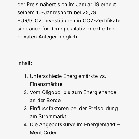
der Preis nähert sich im Janu­ar 19 erneut
sei­nem 10-Jah­res­hoch bei 25,79
EUR/tCO2. Inves­ti­tio­nen in CO2-Zer­ti­fi­ka­te
sind auch für den spe­ku­la­tiv ori­en­tier­ten
pri­va­ten Anle­ger möglich.
Inhalt:
Unter­schie­de Ener­gie­märk­te vs.
Finanzmärkte
Vom Oli­go­pol bis zum Ener­gie­han­del
an der Börse
Ein­fluss­fak­to­ren bei der Preis­bil­dung
am Strommarkt
Die Ange­bots­kur­ve im Ener­gie­markt –
Merit Order