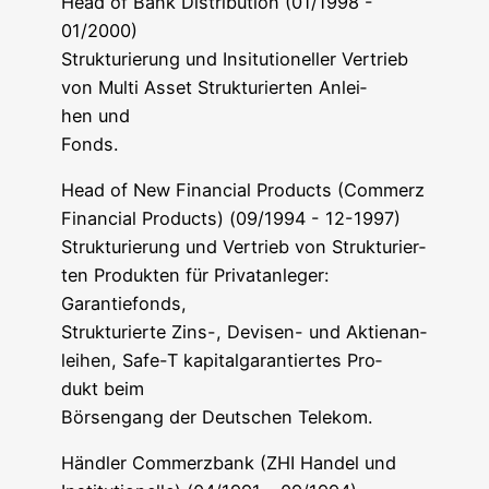
Head of Bank Dis­tri­bu­ti­on (01/1998 -
01/2000)
Struk­tu­rie­rung und Insi­tu­tio­nel­ler Ver­trieb
von Mul­ti Asset Struk­tu­rier­ten Anlei­
hen und
Fonds.
Head of New Finan­cial Pro­ducts (Com­merz
Finan­cial Pro­ducts) (09/1994 - 12-1997)
Struk­tu­rie­rung und Ver­trieb von Struk­tu­rier­
ten Pro­duk­ten für Pri­vat­an­le­ger:
Garantiefonds,
Struk­tu­rier­te Zins-, Devi­sen- und Akti­en­an­
lei­hen, Safe-T kapi­tal­ga­ran­tier­tes Pro­
dukt beim
Bör­sen­gang der Deut­schen Telekom.
Händ­ler Com­merz­bank (ZHI Han­del und