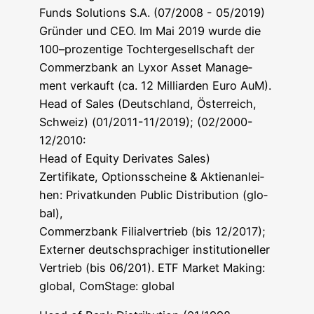
Funds Solu­ti­ons S.A. (07/2008 - 05/2019)
Grün­der und CEO. Im Mai 2019 wur­de die
100–prozentige Toch­ter­ge­sell­schaft der
Com­merz­bank an Lyx­or Asset Manage­
ment ver­kauft (ca. 12 Mil­li­ar­den Euro AuM).
Head of Sales (Deutsch­land, Öster­reich,
Schweiz) (01/2011-11/2019); (02/2000-
12/2010:
Head of Equi­ty Deri­va­tes Sales)
Zer­ti­fi­ka­te, Opti­ons­schei­ne & Akti­en­an­lei­
hen: Pri­vat­kun­den Public Dis­tri­bu­ti­on (glo­
bal),
Com­merz­bank Fili­al­ver­trieb (bis 12/2017);
Exter­ner deutsch­spra­chi­ger institutioneller
Ver­trieb (bis 06/201). ETF Mar­ket Making:
glo­bal, ComS­ta­ge: global