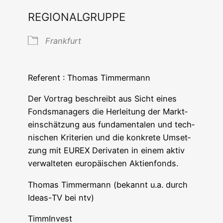
REGIONALGRUPPE
Frank­furt
Refe­rent : Tho­mas Timmermann
Der Vor­trag beschreibt aus Sicht eines
Fonds­ma­na­gers die Her­lei­tung der Markt­
ein­schät­zung aus fun­da­men­ta­len und tech­
ni­schen Kri­te­ri­en und die kon­kre­te Umset­
zung mit EUREX Deri­va­ten in einem aktiv
ver­wal­te­ten euro­päi­schen Aktienfonds.
Tho­mas Tim­mer­mann (bekannt u.a. durch
Ide­as-TV bei ntv)
Tim­m­In­vest