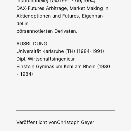
Insti­tu­tio­nel­le) (04/1991 - 09/1994)
DAX-Futures Arbi­tra­ge, Mar­ket Making in
Akti­en­op­tio­nen und Futures, Eigen­han­
del in
bör­sen­no­tier­ten Derivaten.
AUSBILDUNG
Uni­ver­si­tät Karls­ru­he (TH) (1984-1991)
Dipl. Wirtschaftsingenieur
Ein­stein Gym­na­si­um Kehl am Rhein (1980
- 1984)
Veröffentlicht von
Christoph Geyer