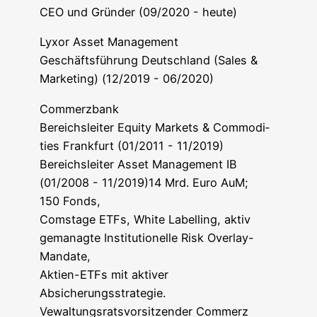
CEO und Grün­der (09/2020 - heute)
Lyx­or Asset Management
Geschäfts­füh­rung Deutsch­land (Sales &
Mar­ke­ting) (12/2019 - 06/2020)
Com­merz­bank
Bereichs­lei­ter Equi­ty Mar­kets & Com­mo­di­
ties Frank­furt (01/2011 - 11/2019)
Bereichs­lei­ter Asset Manage­ment IB
(01/2008 - 11/2019)14 Mrd. Euro AuM;
150 Fonds,
Coms­ta­ge ETFs, White Label­ling, aktiv
gema­nag­te Insti­tu­tio­nel­le Risk Overlay-
Mandate,
Akti­en-ETFs mit akti­ver
Absicherungsstrategie.
Vewal­tungs­rats­vor­sit­zen­der Com­merz