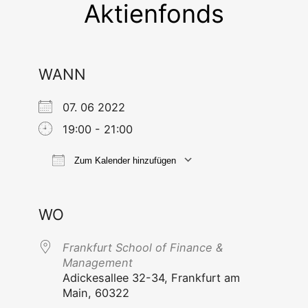
Aktienfonds
WANN
07. 06 2022
19:00 - 21:00
Zum Kalender hinzufügen
ICS her­un­ter­la­den
Goog­le Ka
WO
Frank­furt School of Finan­ce &
Management
Adi­ckes­al­lee 32-34, Frank­furt am
Main, 60322