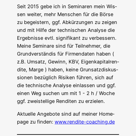
Seit 2015 gebe ich in Semi­na­ren mein Wis­
sen wei­ter, mehr Men­schen für die Bör­se
zu begeis­tern, ggf. Abkür­zun­gen zu zei­gen
und mit Hil­fe der tech­ni­schen Ana­ly­se die
Ergeb­nis­se evtl. signi­fi­kant zu ver­bes­sern.
Mei­ne Semi­na­re sind für Teil­neh­mer, die
Grund­ver­stän­dis für Fir­men­da­ten haben (
z.B. Umsatz, Gewinn, KBV, Eigen­ka­pi­tal­ren­
di­te, Mar­ge ) haben, kei­ne Grun­satz­dis­kus­
sio­nen bezüg­lich Risi­ken füh­ren, sich auf
die tech­ni­sche Ana­ly­se ein­las­sen und ggf.
einen Weg suchen um mit 1 - 2 h / Woche
ggf. zwei­stel­li­ge Ren­di­ten zu erzielen.
Aktu­el­le Ange­bo­te sind auf mei­ner Home­
page zu fin­den:
www.rendite-coaching.de