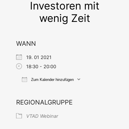
Investoren mit
wenig Zeit
WANN
19. 01 2021
18:30 - 20:00
Zum Kalender hinzufügen
ICS her­un­ter­la­den
Goog­le Ka
REGIONALGRUPPE
VTAD Web­i­nar