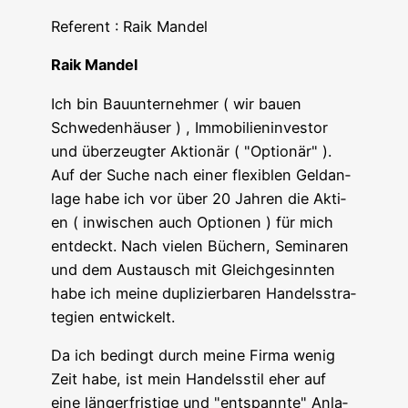
Refe­rent : Raik Mandel
Raik Man­del
Ich bin Bau­un­ter­neh­mer ( wir bau­en
Schwe­den­häu­ser ) , Immo­bi­li­en­in­ves­tor
und über­zeug­ter Aktio­när ( "Optio­när" ).
Auf der Suche nach einer fle­xi­blen Geld­an­
la­ge habe ich vor über 20 Jah­ren die Akti­
en ( inwi­schen auch Optio­nen ) für mich
ent­deckt. Nach vie­len Büchern, Semi­na­ren
und dem Aus­tausch mit Gleich­ge­sinn­ten
habe ich mei­ne dupli­zier­ba­ren Han­dels­stra­
te­gien entwickelt.
Da ich bedingt durch mei­ne Fir­ma wenig
Zeit habe, ist mein Han­dels­stil eher auf
eine län­ger­fris­ti­ge und "ent­spann­te" Anla­