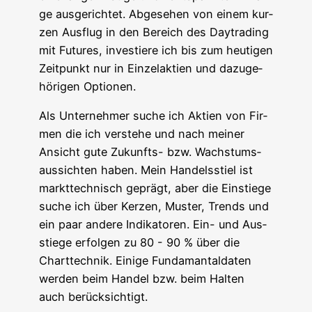
ge aus­ge­rich­tet. Abge­se­hen von einem kur­
zen Aus­flug in den Bereich des Day­tra­ding
mit Futures, inves­tie­re ich bis zum heu­ti­gen
Zeit­punkt nur in Ein­zel­ak­ti­en und dazu­ge­
hö­ri­gen Optionen.
Als Unter­neh­mer suche ich Akti­en von Fir­
men die ich ver­ste­he und nach mei­ner
Ansicht gute Zukunfts- bzw. Wachs­tums­
aus­sich­ten haben. Mein Han­dels­stiel ist
markt­tech­nisch geprägt, aber die Ein­stie­ge
suche ich über Ker­zen, Mus­ter, Trends und
ein paar ande­re Indi­ka­to­ren. Ein- und Aus­
stie­ge erfol­gen zu 80 - 90 % über die
Chart­tech­nik. Eini­ge Fun­da­man­t­al­da­ten
wer­den beim Han­del bzw. beim Hal­ten
auch berücksichtigt.