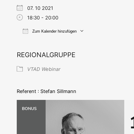
07. 10 2021
18:30 - 20:00
Zum Kalender hinzufügen
ICS her­un­ter­la­den
Goog­le Ka
REGIONALGRUPPE
VTAD Web­i­nar
Refe­rent : Ste­fan Sillmann