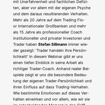
mit Uner­fah­ren­heit und fach­li­chen Defi­zi­
ten, aber vor allem mit der eige­nen Psy­che
und dem dar­aus resul­tie­ren­den Verhalten.
Mehr als 20 Jah­re auf dem Tra­ding Flo­
or inter­na­tio­na­ler Groß­ban­ken und mehr
als 15 Jah­re als pro­fes­sio­nel­ler Coach
insti­tu­tio­nel­ler und pri­va­ter Inves­to­ren und
Trader haben
Ste­fan Sill­mann
immer wie­
der gezeigt: 'Trader han­deln ihre Per­sön­
lich­keit!' In die­sem Web­i­nar gibt er uns
einen tie­fen Ein­blick in sei­ne Arbeit als
rich­ti­ger Trader-Coach. Anhand rea­ler Bei­
spie­le zeigt er uns die beson­de­re Bedeu­
tung der eige­nen Trader-Per­sön­lich­keit und
ihren Ein­fluss auf dass Tra­ding-Ver­hal­ten.
Wie bestimm­te Emo­tio­nen auf die­ses Ver­
hal­ten ein­wir­ken und vor allem, wie wir sie