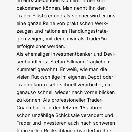
im ent­schei­den­den Moment in den Griff
bekom­men kön­nen. Man nennt ihn den
Trader Flüs­te­rer und als sol­cher wird er uns
eine gan­ze Rei­he von prak­ti­schen Werk­
zeu­gen und ratio­na­len Hand­lungs­stra­te­
gien zei­gen, mit denen wir als Trader*in
erfolg­rei­cher werden.
Als ehe­ma­li­ger Invest­ment­ban­ker und Devi­
sen­händ­ler ist Ste­fan Sill­mann 'täg­li­chen
Kum­mer' gewohnt. Er weiß, wie man die
vie­len Rück­schlä­ge im eige­nen Depot oder
Tra­ding­kon­to sehr schnell ver­ar­bei­tet, um
genau­so schnell wie­der nach vor­ne bli­cken
zu kön­nen. Als pro­fes­sio­nel­ler Trader-
Coach hat er in den letz­ten 15 Jah­ren
schon unzäh­li­ge Schick­sa­le ver­än­dert und
Trader und Inves­to­ren auch nach schwe­ren
finan­zi­el­len Rück­schlä­gen (wie­der) in ihre