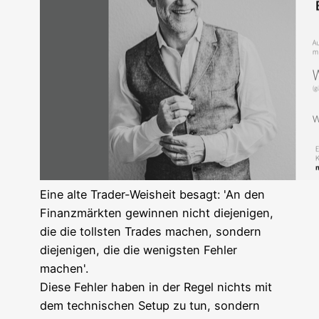
Eine alte Trader-Weis­heit besagt: 'An den
Finanz­märk­ten gewin­nen nicht die­je­ni­gen,
die die tolls­ten Trades machen, son­dern
die­je­ni­gen, die die wenigs­ten Feh­ler
machen'.
Die­se Feh­ler haben in der Regel nichts mit
dem tech­ni­schen Set­up zu tun, son­dern