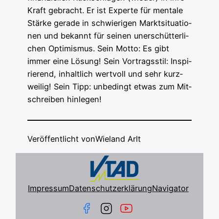
Kraft gebracht. Er ist Exper­te für men­ta­le
Stär­ke gera­de in schwie­ri­gen Markt­si­tua­tio­
nen und bekannt für sei­nen uner­schüt­ter­li­
chen Opti­mis­mus. Sein Mot­to: Es gibt
immer eine Lösung! Sein Vor­trags­stil: Inspi­
rie­rend, inhalt­lich wert­voll und sehr kurz­
wei­lig! Sein Tipp: unbe­dingt etwas zum Mit­
schrei­ben hinlegen!
Veröffentlicht von
Wieland Arlt
Impressum
Datenschutzerklärung
Navigator