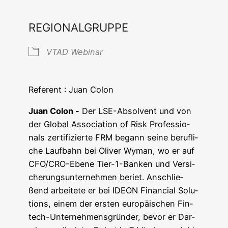
ICS her­un­ter­la­den
Goog­le Ka
REGIONALGRUPPE
VTAD Web­i­nar
Refe­rent : Juan Colon
Juan Colon -
Der LSE-Absol­vent und von
der Glo­bal Asso­cia­ti­on of Risk Pro­fes­sio­
nals zer­ti­fi­zier­te FRM begann sei­ne beruf­li­
che Lauf­bahn bei Oli­ver Wyman, wo er auf
CFO/CRO-Ebe­ne Tier-1-Ban­ken und Ver­si­
che­rungs­un­ter­neh­men beriet. Anschlie­
ßend arbei­te­te er bei IDEON Finan­cial Solu­
ti­ons, einem der ers­ten euro­päi­schen Fin­
tech-Unter­neh­mens­grün­der, bevor er Dar­