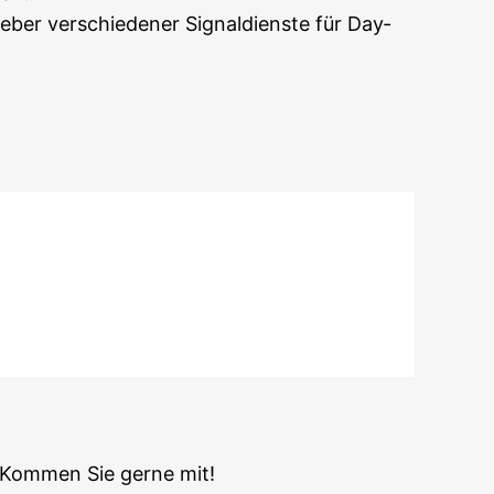
e­ber ver­schie­de­ner Signal­diens­te für Day­
Kom­men Sie ger­ne mit!