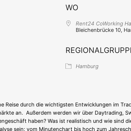
WO
Rent24 CoWor­king H
Blei­chen­brü­cke 10, 
REGIONALGRUPP
 Kalender
iCal­en­dar
Ham­burg
Rei­se durch die wich­tigs­ten Ent­wick­lun­gen im Tra
märk­te an. Außer­dem wer­den wir über Day­tra­ding, Swi
n­ge­schäft haben? Was ist rea­lis­tisch und wie sind 
­ly­se sein: vom Minu­ten­chart bis hoch zum Jahresch