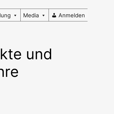
dung
Media
Anmelden
rkte und
hre