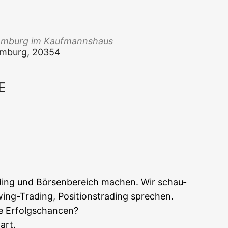
am­burg im Kaufmannshaus
Ham­burg, 20354
E
Office 365
Out­look Live
­ding und Bör­sen­be­reich machen. Wir schau­
ng-Tra­ding, Posi­ti­ons­tra­ding sprechen.
die Erfolgschancen?
art.