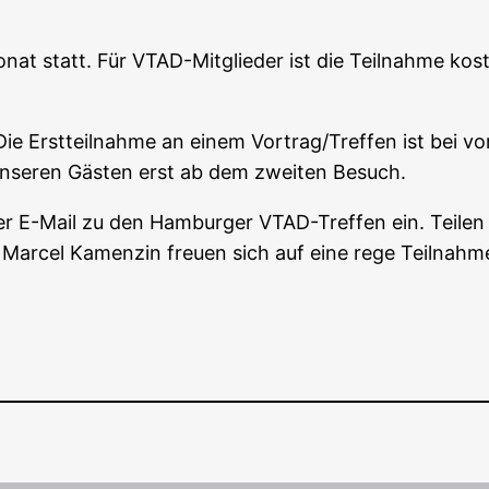
onat statt. Für VTAD-Mit­glie­der ist die Teil­nah­me kos­
ie Erst­teil­nah­me an einem Vortrag/Treffen ist bei vor
 unse­ren Gäs­ten erst ab dem zwei­ten Besuch.
 E-Mail zu den Ham­bur­ger VTAD-Tref­fen ein. Tei­len 
 Mar­cel Kamen­zin freu­en sich auf eine rege Teil­nah­