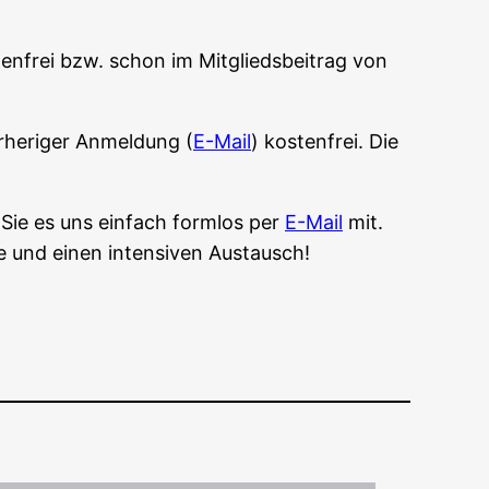
ten­frei bzw. schon im Mit­glieds­bei­trag von
­he­ri­ger Anmel­dung (
E-Mail
) kos­ten­frei. Die
Sie es uns ein­fach form­los per
E-Mail
mit.
me und einen inten­si­ven Austausch!