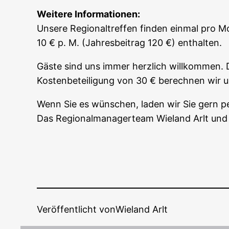
Wei­te­re Informationen:
Unse­re Regio­nal­tref­fen fin­den ein­mal pro M
10 € p. M. (Jah­res­bei­trag 120 €) enthalten.
Gäs­te sind uns immer herz­lich will­kom­men. D
Kos­ten­be­tei­li­gung von 30 € berech­nen wir
Wenn Sie es wün­schen, laden wir Sie gern per
Das Regio­nal­ma­na­ger­team Wie­land Arlt und
Veröffentlicht von
Wieland Arlt