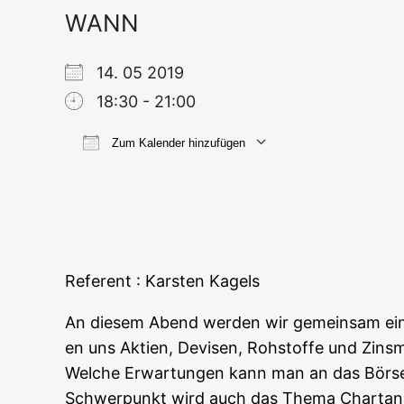
WANN
14. 05 2019
18:30 - 21:00
Zum Kalender hinzufügen
ICS her­un­ter­la­den
Goog­le
Refe­rent : Kars­ten Kagels
An die­sem Abend wer­den wir gemein­sam eine 
en uns Akti­en, Devi­sen, Roh­stof­fe und Zins­
Wel­che Erwar­tun­gen kann man an das Bör­se
Schwer­punkt wird auch das The­ma Chart­ana