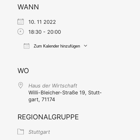
WANN
10. 11 2022
18:30 - 20:00
Zum Kalender hinzufügen
ICS her­un­ter­la­den
Goog­le Ka
WO
Haus der Wirtschaft
Wil­li-Blei­cher-Stra­ße 19, Stutt­
gart, 71174
REGIONALGRUPPE
Stutt­gart