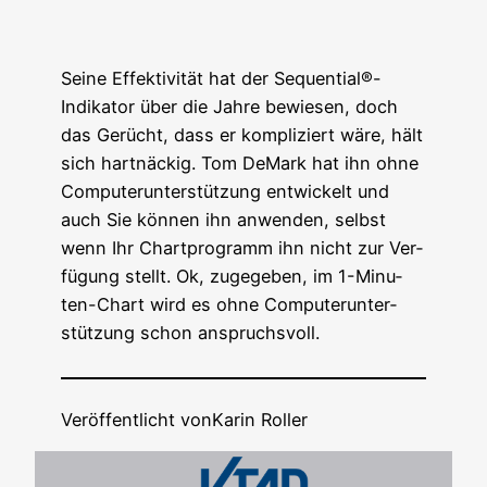
Sei­ne Effek­ti­vi­tät hat der Sequential®-
Indikator über die Jah­re bewie­sen, doch
das Gerücht, dass er kom­pli­ziert wäre, hält
sich hart­nä­ckig. Tom DeMark hat ihn ohne
Com­pu­ter­un­ter­stüt­zung ent­wi­ckelt und
auch Sie kön­nen ihn anwen­den, selbst
wenn Ihr Chart­pro­gramm ihn nicht zur Ver­
fü­gung stellt. Ok, zuge­ge­ben, im 1-Minu­
ten-Chart wird es ohne Com­pu­ter­un­ter­
stüt­zung schon anspruchsvoll.
Veröffentlicht von
Karin Roller