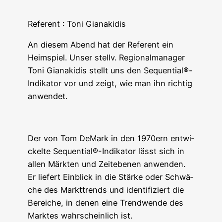
Refe­rent : Toni Gianakidis
An die­sem Abend hat der Refe­rent ein
Heim­spiel. Unser stellv. Regio­nal­ma­na­ger
Toni Gia­na­ki­dis stellt uns den Sequential®-
Indikator vor und zeigt, wie man ihn rich­tig
anwendet.
Der von Tom DeMark in den 1970ern ent­wi­
ckel­te Sequential®-Indikator lässt sich in
allen Märk­ten und Zeit­ebe­nen anwen­den.
Er lie­fert Ein­blick in die Stär­ke oder Schwä­
che des Markt­trends und iden­ti­fi­ziert die
Berei­che, in denen eine Trend­wen­de des
Mark­tes wahr­schein­lich ist.