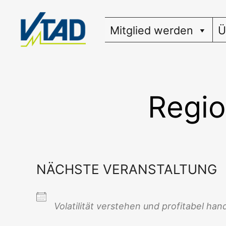
Zum
Inhalt
Mitglied werden
Ü
springen
Regio
NÄCHSTE VERANSTALTUNG
Vola­ti­li­tät ver­ste­hen und pro­fi­ta­bel han