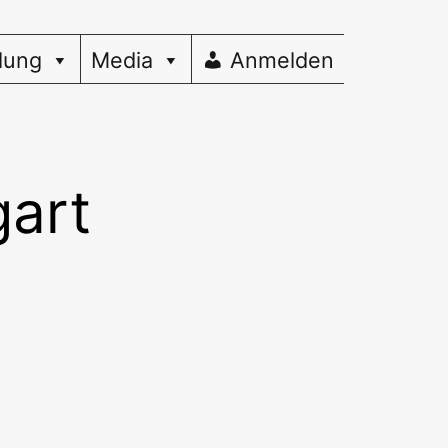
dung
Media
Anmelden
gart