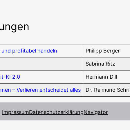
tungen
en und pro­fi­ta­bel handeln
Phil­ipp Berger
Sabri­na Ritz
it-KI 2.0
Her­mann Dill
en – Ver­lie­ren ent­schei­det alles
Dr. Rai­mund Schr
Impressum
Datenschutzerklärung
Navigator