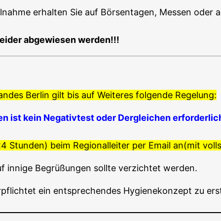
Teil­nah­me erhal­ten Sie auf Bör­sen­ta­gen, Mes­sen oder a
ei­der abge­wie­sen werden!!!
es Ber­lin gilt bis auf Wei­te­res fol­gen­de Regelung:
en ist kein Nega­tiv­test oder Der­glei­chen erforderlic
4 Stun­den) beim Regio­nal­lei­ter per Email an
(mit voll
f inni­ge Begrü­ßun­gen soll­te ver­zich­tet werden.
er­pflich­tet ein ent­spre­chen­des Hygie­ne­kon­zept zu e