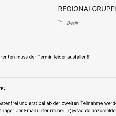
REGIONALGRUPP
 Kalender
iCal­en­dar
Ber­lin
ren­ten muss der Ter­min lei­der ausfallen!!!
TE
:
­ten­frei und erst bei ab der zwei­ten Teil­nah­me wer­de
a­na­ger per Email unter rm.berlin@vtad.de anzu­mel­de