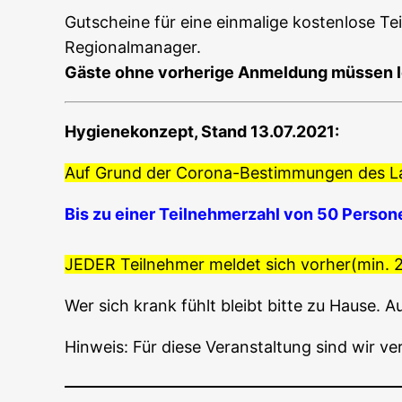
Gut­schei­ne für eine ein­ma­li­ge kos­ten­lo­se 
Regionalmanager.
Gäs­te ohne vor­he­ri­ge Anmel­dung müs­sen l
Hygie­ne­kon­zept, Stand 13.07.2021:
Auf Grund der Coro­na-Bestim­mun­gen des Lan­d
Bis zu einer Teil­neh­mer­zahl von 50 Per­so­n
JEDER Teil­neh­mer
mel­det sich vorher(min. 2
Wer sich krank fühlt bleibt bit­te zu Hau­se. Au
Hin­weis: Für die­se Ver­an­stal­tung sind wir v