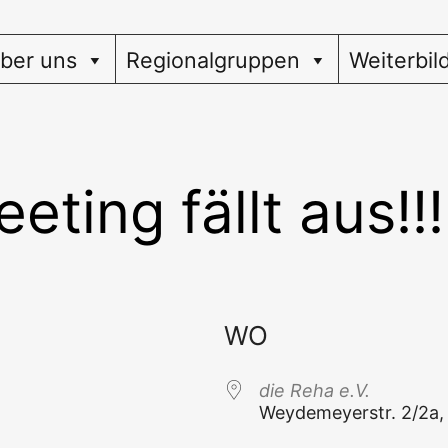
ber uns
Regionalgruppen
Weiterbil
eting fällt aus!!!
WO
die Reha e.V.
Wey­de­mey­er­str. 2/2a, 