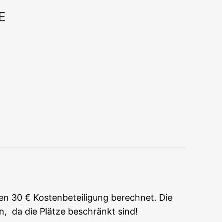
E
Office 365
Out­look Live
n 30 € Kos­ten­be­tei­li­gung berech­net. Die
n, da die Plät­ze beschränkt sind!