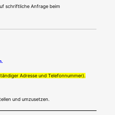
uf schrift­li­che Anfra­ge beim
h.
­stän­di­ger Adres­se und Telefonnummer).
rstel­len und umzusetzen.