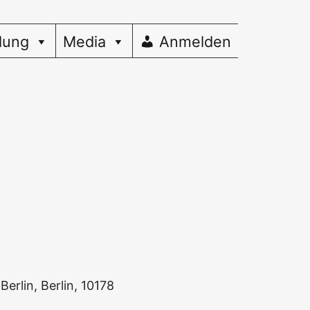
dung
Media
Anmelden
Ber­lin, Ber­lin, 10178