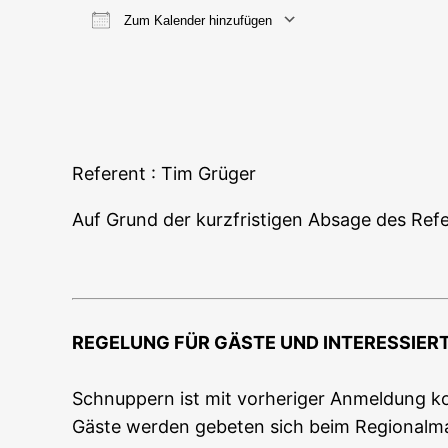
Zum Kalender hinzufügen
ICS her­un­ter­la­den
Goog­le
Refe­rent : Tim Grüger
Auf Grund der kurz­fris­ti­gen Absa­ge des Refe­
REGELUNG FÜR GÄSTE UND INTERESSIER
Schnup­pern ist mit vor­he­ri­ger Anmel­dung kos
Gäs­te wer­den gebe­ten sich beim Regio­nal­m