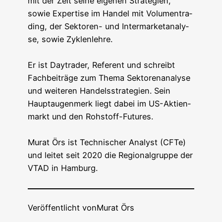
mit der Zeit sei­ne eige­nen Stra­te­gien,
sowie Exper­ti­se im Han­del mit Volu­men­tra­
ding, der Sek­to­ren- und Inter­mar­ket­a­na­ly­
se, sowie Zyklen­leh­re.
Er ist Day­trader, Refe­rent und schreibt
Fach­bei­trä­ge zum The­ma Sek­to­ren­ana­ly­se
und wei­te­ren Han­dels­stra­te­gien. Sein
Haupt­au­gen­merk liegt dabei im US-Akti­en­
markt und den Roh­stoff-Futures.
Murat Örs ist Tech­ni­scher Ana­lyst (CFTe)
und lei­tet seit 2020 die Regio­nal­grup­pe der
VTAD in Hamburg.
Veröffentlicht von
Murat Örs