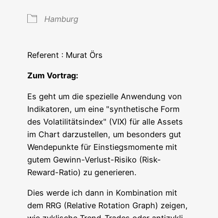
Ham­burg
Refe­rent : Murat Örs
Zum Vor­trag:
Es geht um die spe­zi­el­le Anwen­dung von
Indi­ka­to­ren, um eine "syn­the­ti­sche Form
des Vola­ti­li­täts­in­dex" (VIX) für alle Assets
im Chart dar­zu­stel­len, um beson­ders gut
Wen­de­punk­te für Ein­stiegs­mo­men­te mit
gutem Gewinn-Ver­lust-Risi­ko (Risk-
Reward-Ratio) zu generieren.
Dies wer­de ich dann in Kom­bi­na­ti­on mit
dem RRG (Rela­ti­ve Rota­ti­on Graph) zei­gen,