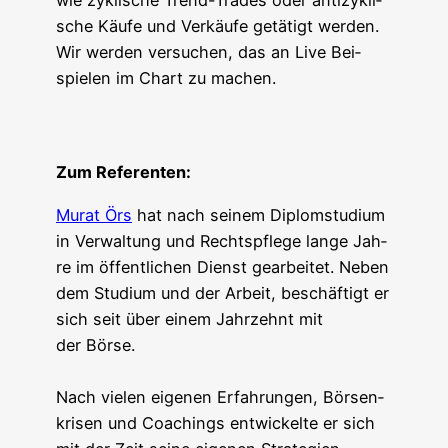
wie zykli­sche Trend-Trades oder anti­zy­kli­
sche Käu­fe und Ver­käu­fe getä­tigt wer­den.
Wir wer­den ver­su­chen, das an Live Bei­
spie­len im Chart zu machen.
Zum Refe­ren­ten:
Murat Örs
hat nach sei­nem Diplom­stu­di­um
in Ver­wal­tung und Rechts­pfle­ge lan­ge Jah­
re im öffent­li­chen Dienst gear­bei­tet. Neben
dem Stu­di­um und der Arbeit, beschäf­tigt er
sich seit über einem Jahr­zehnt mit
der Börse.
Nach vie­len eige­nen Erfah­run­gen, Bör­sen­
kri­sen und Coa­chings ent­wi­ckel­te er sich