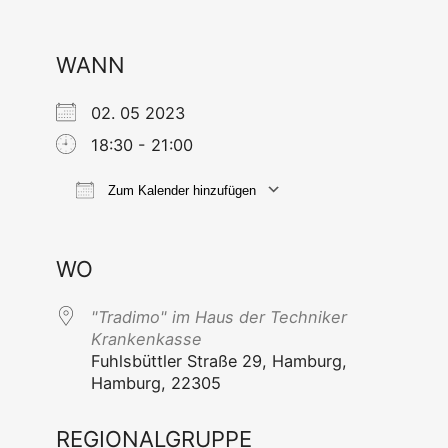
WANN
02. 05 2023
18:30 - 21:00
Zum Kalender hinzufügen
ICS her­un­ter­la­den
Goog­le Ka
WO
"Tra­di­mo" im Haus der Tech­ni­ker
Krankenkasse
Fuhls­bütt­ler Stra­ße 29, Ham­burg,
Ham­burg, 22305
REGIONALGRUPPE