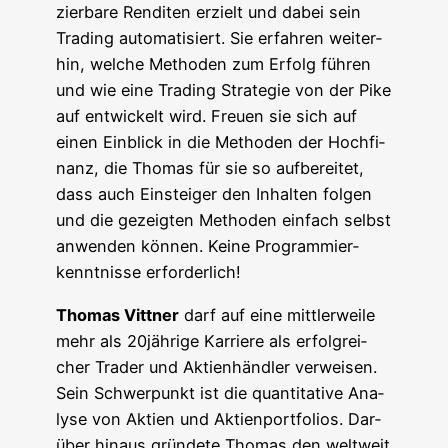
zier­ba­re Ren­di­ten erzielt und dabei sein
Tra­ding auto­ma­ti­siert. Sie erfah­ren wei­ter­
hin, wel­che Metho­den zum Erfolg füh­ren
und wie eine Tra­ding Stra­te­gie von der Pike
auf ent­wi­ckelt wird. Freu­en sie sich auf
einen Ein­blick in die Metho­den der Hoch­fi­
nanz, die Tho­mas für sie so auf­be­rei­tet,
dass auch Ein­stei­ger den Inhal­ten fol­gen
und die gezeig­ten Metho­den ein­fach selbst
anwen­den kön­nen. Kei­ne Pro­gram­mier­
kennt­nis­se erforderlich!
Tho­mas Vitt­ner
darf auf eine mitt­ler­wei­le
mehr als 20jährige Kar­rie­re als erfolg­rei­
cher Trader und Akti­en­händ­ler ver­wei­sen.
Sein Schwer­punkt ist die quan­ti­ta­ti­ve Ana­
ly­se von Akti­en und Akti­en­port­fo­li­os. Dar­
über hin­aus grün­de­te Tho­mas den welt­weit