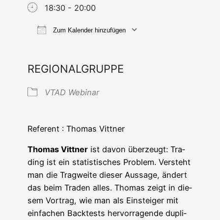
18:30 - 20:00
Zum Kalender hinzufügen
ICS her­un­ter­la­den
Goog­le Ka
REGIONALGRUPPE
VTAD Web­i­nar
Refe­rent : Tho­mas Vittner
Tho­mas Vitt­ner
ist davon über­zeugt: Tra­
ding ist ein sta­tis­ti­sches Pro­blem. Ver­steht
man die Trag­wei­te die­ser Aus­sa­ge, ändert
das beim Traden alles. Tho­mas zeigt in die­
sem Vor­trag, wie man als Ein­stei­ger mit
ein­fa­chen Back­tests her­vor­ra­gen­de dupli­