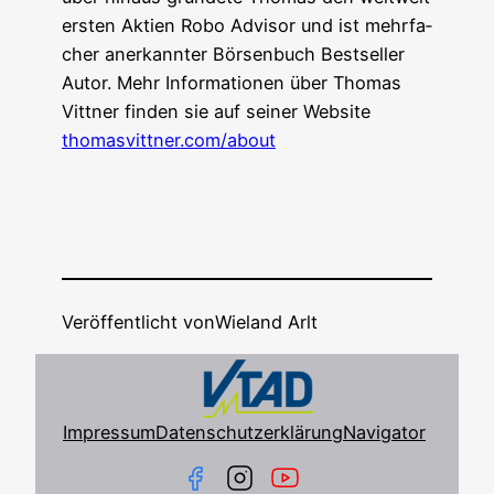
ers­ten Akti­en Robo Advi­sor und ist mehr­fa­
cher aner­kann­ter Bör­sen­buch Best­sel­ler
Autor. Mehr Infor­ma­tio­nen über Tho­mas
Vitt­ner fin­den sie auf sei­ner Web­site
thomasvittner.com/about
Veröffentlicht von
Wieland Arlt
Impressum
Datenschutzerklärung
Navigator