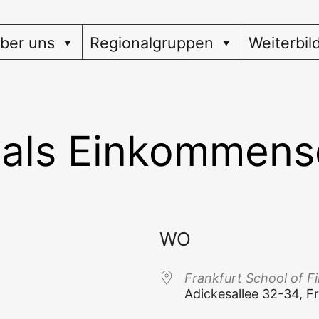
ber uns
Regionalgruppen
Weiterbil
 als Einkommens
WO
Frank­furt School of 
Adi­ckes­al­lee 32-34,