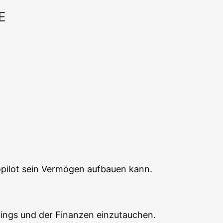
E
Office 365
Out­look Live
i­lot sein Ver­mö­gen auf­bau­en kann.
dings und der Finan­zen einzutauchen.