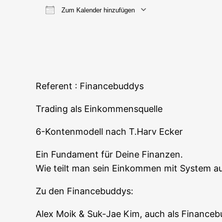
Zum Kalender hinzufügen
ICS her­un­ter­la­den
Goog­le
Refe­rent : Financebuddys
Tra­ding als Einkommensquelle
6-Kon­ten­mo­dell nach T.Harv Ecker
Ein Fun­da­ment für Dei­ne Finanzen.
Wie teilt man sein Ein­kom­men mit Sys­tem auf
Zu den Financebuddys:
Alex Moik & Suk-Jae Kim, auch als Finance­bu