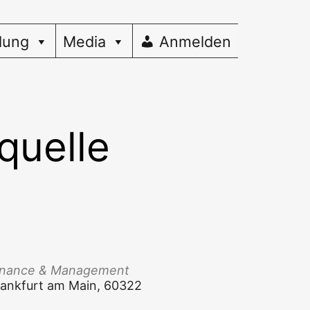
dung
Media
Anmelden
quelle
Finan­ce & Management
 Frank­furt am Main, 60322