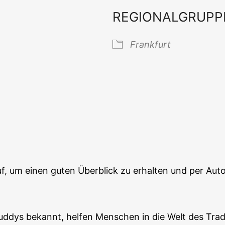
REGIONALGRUPP
 Kalender
iCal­en­dar
Frank­furt
, um einen guten Über­blick zu erhal­ten und per Auto­p
d­dys bekannt, hel­fen Men­schen in die Welt des Tra­