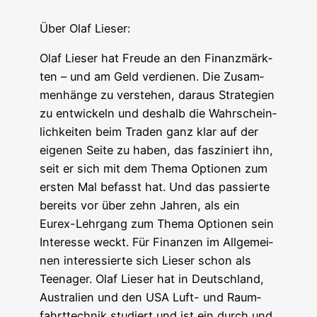
Über Olaf Lieser:
Olaf Lie­ser hat Freu­de an den Finanz­märk­
ten – und am Geld ver­die­nen. Die Zusam­
men­hän­ge zu ver­ste­hen, dar­aus Stra­te­gien
zu ent­wi­ckeln und des­halb die Wahr­schein­
lich­kei­ten beim Traden ganz klar auf der
eige­nen Sei­te zu haben, das fas­zi­niert ihn,
seit er sich mit dem The­ma Optio­nen zum
ers­ten Mal befasst hat. Und das pas­sier­te
bereits vor über zehn Jah­ren, als ein
Eurex-Lehr­gang zum The­ma Optio­nen sein
Inter­es­se weckt. Für Finan­zen im All­ge­mei­
nen inter­es­sier­te sich Lie­ser schon als
Teen­ager. Olaf Lie­ser hat in Deutsch­land,
Aus­tra­li­en und den USA Luft- und Raum­
fahrt­tech­nik stu­diert und ist ein durch und