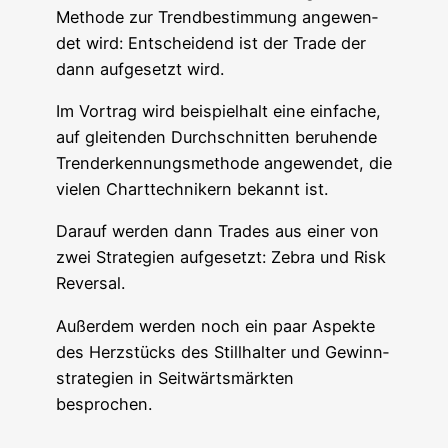
Metho­de zur Trend­be­stim­mung ange­wen­
det wird: Ent­schei­dend ist der Trade der
dann auf­ge­setzt wird.
Im Vor­trag wird bei­spiel­halt eine ein­fa­che,
auf glei­ten­den Durch­schnit­ten beru­hen­de
Trend­er­ken­nungs­me­tho­de ange­wen­det, die
vie­len Chart­tech­ni­kern bekannt ist.
Dar­auf wer­den dann Trades aus einer von
zwei Stra­te­gien auf­ge­setzt: Zebra und Risk
Reversal.
Außer­dem wer­den noch ein paar Aspek­te
des Herz­stücks des Still­hal­ter und Gewinn­
stra­te­gien in Seit­wärts­märk­ten
besprochen.