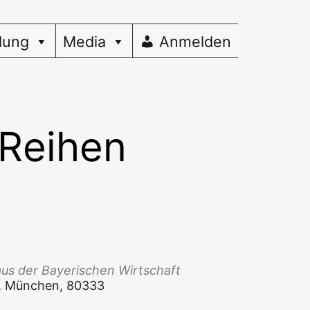
dung
Media
Anmelden
 Reihen
aus der Baye­ri­schen Wirtschaft
, Mün­chen, 80333