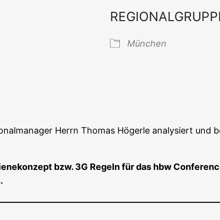
REGIONALGRUPP
 Kalender
iCal­en­dar
Mün­chen
o­nal­ma­na­ger Herrn Tho­mas Höger­le ana­ly­siert und b
ie­ne­kon­zept bzw. 3G Regeln für das hbw Con­fe­rence­
n.