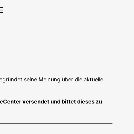
E
Office 365
Out­look Live
egrün­det sei­ne Mei­nung über die aktu­el­le
Cen­ter ver­sen­det und bit­tet die­ses zu