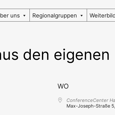
ber uns
Regionalgruppen
Weiterbil
aus den eigenen
WO
Con­fe­rence­Cen­ter H
Max-Joseph-Stra­ße 5