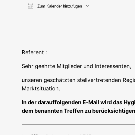
Zum Kalender hinzufügen
ICS her­un­ter­la­den
Goog­le
Referent :
Sehr geehr­te Mit­glie­der und Interessenten,
unse­ren geschätz­ten stell­ver­tre­ten­den Regi
Marktsituation.
In der dar­auf­fol­gen­den E-Mail wird das Hyg
dem benann­ten Tref­fen zu berücksichtige