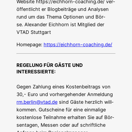
Web­site https://eichhorn-coaching.de/ ver­
öf­fent­licht er Blog­bei­trä­ge und Ana­ly­sen
rund um das The­ma Optio­nen und Bör­
se. Alex­an­der Eich­horn ist Mit­glied der
VTAD Stuttgart
Home­page:
https://eichhorn-coaching.de/
REGELUNG FÜR GÄSTE UND
INTERESSIERTE
:
Gegen Zah­lung eines Kos­ten­bei­trags von
30,- Euro und vor­her­ge­hen­der Anmel­dung
rm.berlin@vtad.de
sind Gäs­te herz­lich will­
kom­men. Gut­schei­ne für eine ein­ma­li­ge
kos­ten­lo­se Teil­nah­me erhal­ten Sie auf Bör­
sen­ta­gen, Mes­sen oder auf schrift­li­che