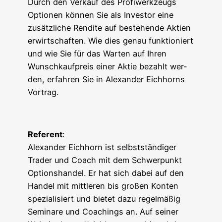
Durch den Ver­kauf des Pro­fi­werk­zeugs
Optio­nen kön­nen Sie als Inves­tor eine
zusätz­li­che Ren­di­te auf bestehen­de Akti­en
erwirt­schaf­ten. Wie dies genau funk­tio­niert
und wie Sie für das War­ten auf Ihren
Wunsch­kauf­preis einer Aktie bezahlt wer­
den, erfah­ren Sie in Alex­an­der Eich­horns
Vortrag.
Refe­rent
:
Alex­an­der Eich­horn ist selbst­stän­di­ger
Trader und Coach mit dem Schwer­punkt
Opti­ons­han­del. Er hat sich dabei auf den
Han­del mit mitt­le­ren bis gro­ßen Kon­ten
spe­zia­li­siert und bie­tet dazu regel­mä­ßig
Semi­na­re und Coa­chings an. Auf sei­ner