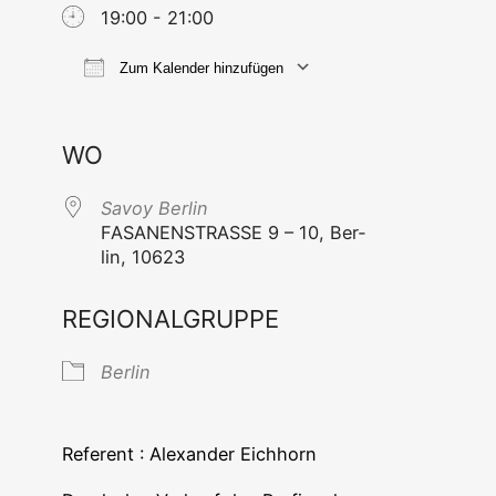
19:00 - 21:00
Zum Kalender hinzufügen
ICS her­un­ter­la­den
Goog­le Ka
WO
Savoy Ber­lin
FASANENSTRASSE 9 – 10, Ber­
lin, 10623
REGIONALGRUPPE
Ber­lin
Refe­rent : Alex­an­der Eichhorn