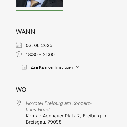
WANN
02. 06 2025
18:30 - 21:00
Zum Kalender hinzufügen
ICS her­un­ter­la­den
Goog­le Kal
WO
Novo­tel Frei­burg am Kon­zert­
haus Hotel
Kon­rad Ade­nau­er Platz 2, Frei­burg im
Breis­gau, 79098