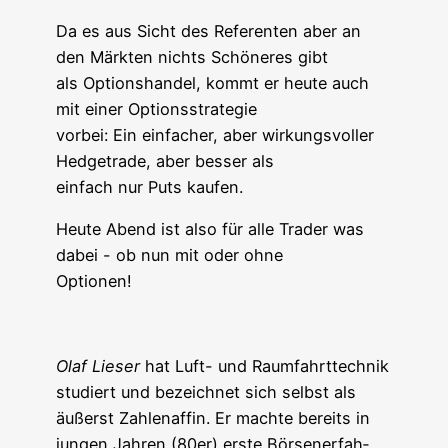
Da es aus Sicht des Refe­ren­ten aber an
den Märk­ten nichts Schö­ne­res gibt
als Opti­ons­han­del, kommt er heu­te auch
mit einer Optionsstrategie
vor­bei: Ein ein­fa­cher, aber wir­kungs­vol­ler
Hedge­tra­de, aber bes­ser als
ein­fach nur Puts kaufen.
Heu­te Abend ist also für alle Trader was
dabei - ob nun mit oder ohne
Optionen!
Olaf Lie­ser
hat Luft- und Raum­fahrt­tech­nik
stu­diert und bezeich­net sich selbst als
äußerst Zah­len­af­fin. Er mach­te bereits in
jun­gen Jah­ren (80er) ers­te Bör­sen­er­fah­