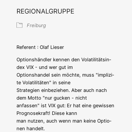
REGIONALGRUPPE
Frei­burg
Refe­rent : Olaf Lieser
Opti­ons­händ­ler ken­nen den Vola­ti­li­täts­in­
dex VIX - und wer gut im
Opti­ons­han­del sein möch­te, muss "impli­zi­
te Vola­ti­li­tä­ten" in seine
Stra­te­gien ein­be­zie­hen. Aber auch nach
dem Mot­to "nur gucken - nicht
anfas­sen" ist VIX gut: Er hat eine gewis­sen
Pro­gno­se­kraft! Die­se kann
man nut­zen, auch wenn man kei­ne Optio­
nen handelt.