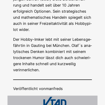
rung und han­delt seit über 10 Jah­ren
erfolg­reich Optio­nen. Sein stra­te­gi­sches
und mathe­ma­ti­sches Han­deln spie­gelt sich
auch in sei­ner Frei­zeit­ak­ti­vi­tät als Hob­by­pi­
lot wider.
Der Hob­by-Imker lebt mit sei­ner Lebens­ge­
fähr­tin in Gau­ting bei Mün­chen. Olaf´s ana­
ly­ti­sches Den­ken kom­bi­niert mit sei­nem
tro­cke­nen Humor lässt dich auch schwie­ri­
ge­re Inhal­te schnell und kurz­wei­lig
verinnerlichen.
Veröffentlicht von
manfreds