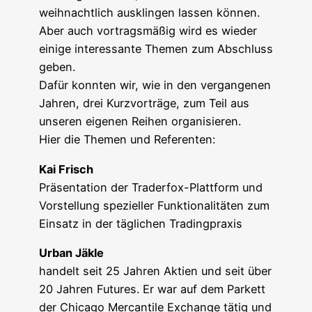
weih­nacht­lich aus­klin­gen las­sen können.
Aber auch vor­trags­mä­ßig wird es wie­der
eini­ge inter­es­san­te The­men zum Abschluss
geben.
Dafür konn­ten wir, wie in den ver­gan­ge­nen
Jah­ren, drei Kurz­vor­trä­ge, zum Teil aus
unse­ren eige­nen Rei­hen organisieren.
Hier die The­men und Referenten:
Kai Frisch
Prä­sen­ta­ti­on der Trad­er­fox-Platt­form und
Vor­stel­lung spe­zi­el­ler Funk­tio­na­li­tä­ten zum
Ein­satz in der täg­li­chen Tradingpraxis
Urban Jäk­le
han­delt seit 25 Jah­ren Akti­en und seit über
20 Jah­ren Futures. Er war auf dem Par­kett
der Chi­ca­go Mer­can­ti­le Exch­an­ge tätig und