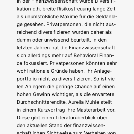
In der Finanz­wis­sen­schaft wur­de Diver­si­fi­
ka­ti­on d.h. brei­te Risi­ko­streu­ung lan­ge Zeit
als unum­stöß­li­che Maxi­me für die Geld­an­la­
ge gese­hen. Pri­vat­per­so­nen, die nicht aus­
rei­chend diver­si­fi­zie­ren wur­den daher als
dumm oder unwis­send beur­teilt. In den
letz­ten Jah­ren hat die Finanz­wis­sen­schaft
sich aller­dings mehr auf Beha­vi­oral Finan­
ce fokus­siert. Pri­vat­per­so­nen könn­ten sehr
wohl ratio­na­le Grün­de haben, ihr Anla­ge­
port­fo­lio nicht zu diver­si­fi­zie­ren. So ist vie­
len Anle­gern die gerin­ge Chan­ce auf einen
hohen Gewinn wich­ti­ger, als die erwar­te­te
Durch­schnitts­ren­di­te. Aure­lia Muh­le stellt
in einem Kurz­vor­trag ihre Mas­ter­ar­beit vor.
Die­se gibt einen Lite­ra­tur­über­blick über
den aktu­el­len Stand der finanz­wis­sen­
schaft­li­chen Sicht­wei­se zum Ver­hal­ten von