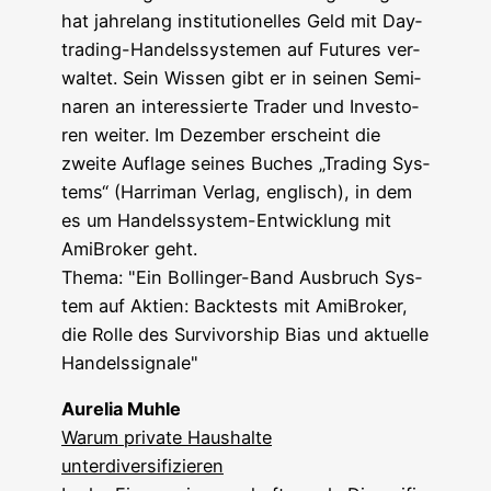
hat jah­re­lang insti­tu­tio­nel­les Geld mit Day­
tra­ding-Han­dels­sys­te­men auf Futures ver­
wal­tet. Sein Wis­sen gibt er in sei­nen Semi­
na­ren an inter­es­sier­te Trader und Inves­to­
ren wei­ter. Im Dezem­ber erscheint die
zwei­te Auf­la­ge sei­nes Buches „Tra­ding Sys­
tems“ (Harri­man Ver­lag, eng­lisch), in dem
es um Han­dels­sys­tem-Ent­wick­lung mit
Ami­Bro­ker geht.
The­ma: "Ein Bol­lin­ger-Band Aus­bruch Sys­
tem auf Akti­en: Back­tests mit Ami­Bro­ker,
die Rol­le des Sur­vi­vor­ship Bias und aktu­el­le
Handelssignale"
Aure­lia Muhle
War­um pri­va­te Haus­hal­te
unterdiversifizieren