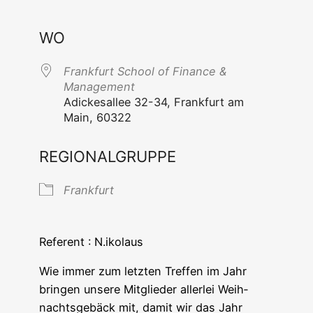
ICS her­un­ter­la­den
Goog­le Ka
WO
Frank­furt School of Finan­ce &
Management
Adi­ckes­al­lee 32-34, Frank­furt am
Main, 60322
REGIONALGRUPPE
Frank­furt
Refe­rent : N.ikolaus
Wie immer zum letz­ten Tref­fen im Jahr
brin­gen unse­re Mit­glie­der aller­lei Weih­
nachts­ge­bäck mit, damit wir das Jahr