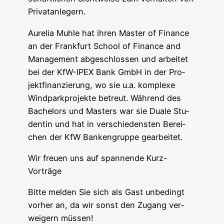
Privatanlegern.
Aure­lia Muh­le hat ihren Mas­ter of Finan­ce
an der Frank­furt School of Finan­ce and
Manage­ment abge­schlos­sen und arbei­tet
bei der KfW-IPEX Bank GmbH in der Pro­
jekt­fi­nan­zie­rung, wo sie u.a. kom­ple­xe
Wind­park­pro­jek­te betreut. Wäh­rend des
Bache­lors und Mas­ters war sie Dua­le Stu­
den­tin und hat in ver­schie­dens­ten Berei­
chen der KfW Ban­ken­grup­pe gearbeitet.
Wir freu­en uns auf span­nen­de Kurz-
Vorträge
Bit­te mel­den Sie sich als Gast unbe­dingt
vor­her an, da wir sonst den Zugang ver­
wei­gern müssen!