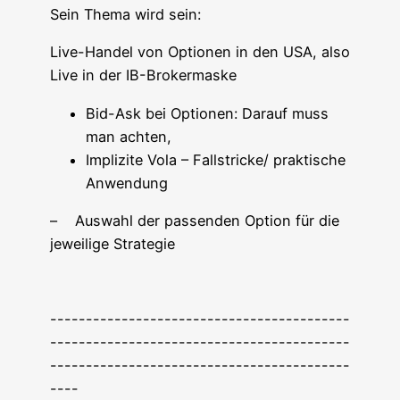
Sein The­ma wird sein:
Live-Han­del von Optio­nen in den USA, also
Live in der IB-Brokermaske
Bid-Ask bei Optio­nen: Dar­auf muss
man achten,
Impli­zi­te Vola – Fallstricke/ prak­ti­sche
Anwendung
– Aus­wahl der pas­sen­den Opti­on für die
jewei­li­ge Strategie
------------------------------------------
------------------------------------------
------------------------------------------
----