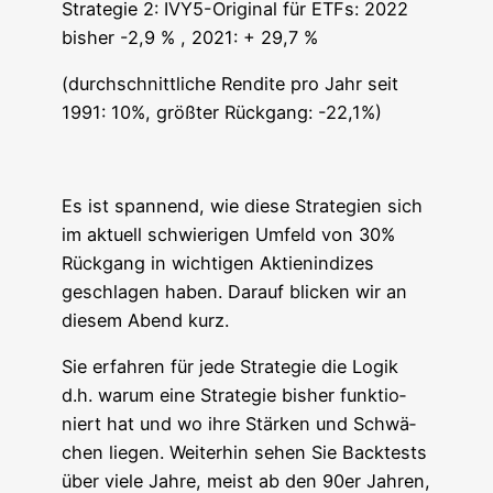
Stra­te­gie 2: IVY5-Ori­gi­nal für ETFs: 2022
bis­her -2,9 % , 2021: + 29,7 %
(durch­schnitt­li­che Ren­di­te pro Jahr seit
1991: 10%, größ­ter Rück­gang: -22,1%)
Es ist span­nend, wie die­se Stra­te­gien sich
im aktu­ell schwie­ri­gen Umfeld von 30%
Rück­gang in wich­ti­gen Akti­en­in­di­zes
geschla­gen haben. Dar­auf bli­cken wir an
die­sem Abend kurz.
Sie erfah­ren für jede Stra­te­gie die Logik
d.h. war­um eine Stra­te­gie bis­her funk­tio­
niert hat und wo ihre Stär­ken und Schwä­
chen lie­gen. Wei­ter­hin sehen Sie Back­tests
über vie­le Jah­re, meist ab den 90er Jah­ren,