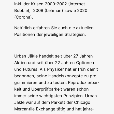
inkl. der Kri­sen 2000-2002 (Inter­net-
Bubble), 2008 (Leh­man) sowie 2020
(Coro­na).
Natür­lich erfah­ren Sie auch die aktu­el­len
Posi­tio­nen der jewei­li­gen Strategien.
Urban Jäk­le han­delt seit über 27 Jah­ren
Akti­en und seit über 22 Jah­ren Optio­nen
und Futures. Als Phy­si­ker hat er früh damit
begon­nen, sei­ne Han­dels­kon­zep­te zu pro­
gram­mie­ren und zu tes­ten. Repro­du­zier­bar­
keit und Über­prüf­bar­keit waren schon
immer sei­ne wich­tigs­ten Prin­zi­pi­en. Urban
Jäk­le war auf dem Par­kett der Chi­ca­go
Mer­can­ti­le Exch­an­ge tätig und hat jah­re­