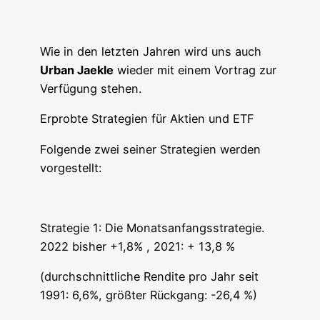
Wie in den letz­ten Jah­ren wird uns auch
Urban Jaek­le
wie­der mit einem Vor­trag zur
Ver­fü­gung stehen.
Erprob­te Stra­te­gien für Akti­en und ETF
Fol­gen­de zwei sei­ner Stra­te­gien wer­den
vorgestellt:
Stra­te­gie 1: Die Monats­an­fangs­stra­te­gie.
2022 bis­her +1,8% , 2021: + 13,8 %
(durch­schnitt­li­che Ren­di­te pro Jahr seit
1991: 6,6%, größ­ter Rück­gang: -26,4 %)