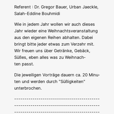
Refe­rent : Dr. Gre­gor Bau­er, Urban Jaeck­le,
Salah-Eddi­ne Bouhmidi
Wie in jedem Jahr wol­len wir auch die­ses
Jahr wie­der eine Weih­nachts­ver­an­stal­tung
aus den eige­nen Rei­hen abhal­ten. Dabei
bringt bit­te jeder etwas zum Ver­zehr mit.
Wir freu­en uns über Geträn­ke, Gebäck,
Süßes, eben alles was zu Weih­nach­
ten passt.
Die jewei­li­gen Vor­trä­ge dau­ern ca. 20 Minu­
ten und wer­den durch "Süßig­kei­ten"
unterbrochen.
------------------------------------------
------------------------------------------
------------------------------------------