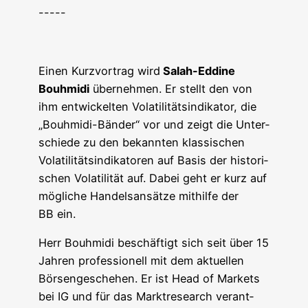
-----
Einen Kurz­vor­trag wird
Salah-Eddi­ne
Bouhmidi
über­neh­men. Er stellt den von
ihm ent­wi­ckel­ten Vola­ti­li­täts­in­di­ka­tor, die
„Bouhmidi-Bän­der“ vor und zeigt die Unter­
schie­de zu den bekann­ten klas­si­schen
Vola­ti­li­täts­in­di­ka­to­ren auf Basis der his­to­ri­
schen Vola­ti­li­tät auf. Dabei geht er kurz auf
mög­li­che Han­dels­an­sät­ze mit­hil­fe der
BB ein.
Herr Bouhmidi beschäf­tigt sich seit über 15
Jah­ren pro­fes­sio­nell mit dem aktu­el­len
Bör­sen­ge­sche­hen. Er ist Head of Mar­kets
bei IG und für das Marktre­se­arch ver­ant­