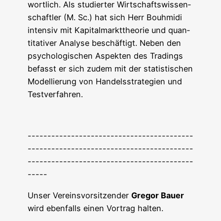
wort­lich. Als stu­dier­ter Wirt­schafts­wis­sen­
schaft­ler (M. Sc.) hat sich Herr Bouhmidi
inten­siv mit Kapi­tal­markt­theo­rie und quan­
ti­ta­ti­ver Ana­ly­se beschäf­tigt. Neben den
psy­cho­lo­gi­schen Aspek­ten des Tra­dings
befasst er sich zudem mit der sta­tis­ti­schen
Model­lie­rung von Han­dels­stra­te­gien und
Testverfahren.
------------------------------------------
------------------------------------------
------------------------------------------
-----
Unser Ver­eins­vor­sit­zen­der
Gre­gor Bau­er
wird eben­falls einen Vor­trag halten.