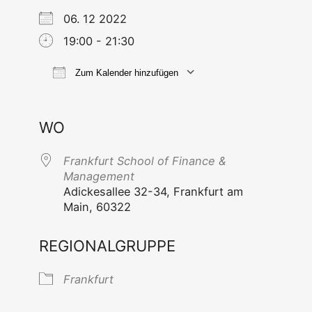
06. 12 2022
19:00 - 21:30
Zum Kalender hinzufügen
ICS her­un­ter­la­den
Goog­le Ka
WO
Frank­furt School of Finan­ce &
Management
Adi­ckes­al­lee 32-34, Frank­furt am
Main, 60322
REGIONALGRUPPE
Frank­furt