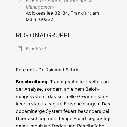
Frank­furt School of Finan­ce &
Management
Adi­ckes­al­lee 32-34, Frank­furt am
Main, 60322
REGIONALGRUPPE
Frank­furt
Refe­rent : Dr. Rai­mund Schriek
Beschrei­bung:
Tra­ding schei­tert sel­ten an
der Ana­ly­se, son­dern an einem Beloh­
nungs­sys­tem, das schnel­le Gewin­ne stär­
ker ver­stärkt als gute Ent­schei­dun­gen. Das
dopa­mi­ner­ge Sys­tem feu­ert beson­ders bei
Über­ra­schung und Tem­po – und begüns­tigt
damit impul­si­ve Trades und Regel­brü­che.