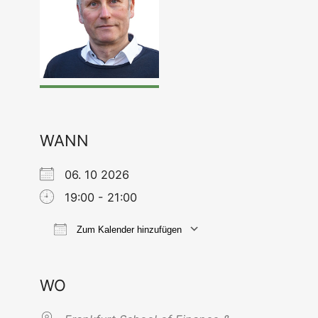
WANN
06. 10 2026
19:00 - 21:00
Zum Kalender hinzufügen
ICS her­un­ter­la­den
Goog­le Kal
WO