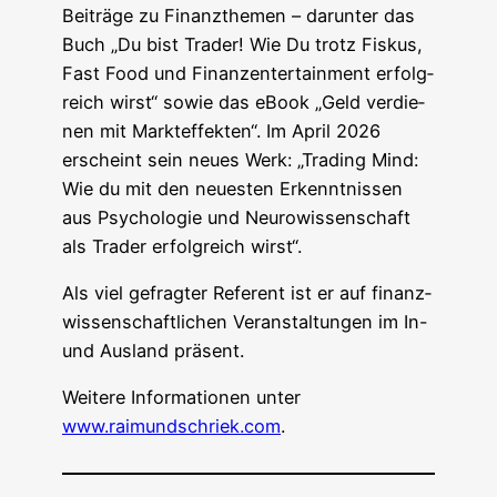
Bei­trä­ge zu Finanz­the­men – dar­un­ter das
Buch „Du bist Trader! Wie Du trotz Fis­kus,
Fast Food und Finan­zenter­tain­ment erfolg­
reich wirst“ sowie das eBook „Geld ver­die­
nen mit Markt­ef­fek­ten“. Im April 2026
erscheint sein neu­es Werk: „Tra­ding Mind:
Wie du mit den neu­es­ten Erkennt­nis­sen
aus Psy­cho­lo­gie und Neu­ro­wis­sen­schaft
als Trader erfolg­reich wirst“.
Als viel gefrag­ter Refe­rent ist er auf finanz­
wis­sen­schaft­li­chen Ver­an­stal­tun­gen im In-
und Aus­land präsent.
Wei­te­re Infor­ma­tio­nen unter
www.raimundschriek.com
.