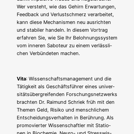
Wer ver­steht, wie das Gehirn Erwar­tun­gen,
Feed­back und Ver­lust­schmerz ver­ar­bei­tet,
kann die­se Mecha­nis­men neu aus­rich­ten
und sta­bi­ler han­deln. In die­sem Vor­trag
erfah­ren Sie, wie Sie Ihr Beloh­nungs­sys­tem
vom inne­ren Sabo­teur zu einem ver­läss­li­
chen Ver­bün­de­ten machen.
Vita
: Wis­sen­schafts­ma­nage­ment und die
Tätig­keit als Geschäfts­füh­rer eines uni­ver­
si­täts­über­grei­fen­den For­schungs­netz­werks
brach­ten Dr. Rai­mund Schriek früh mit den
The­men Geld, Risi­ko und mensch­li­chem
Ent­schei­dungs­ver­hal­ten in Berüh­rung. Als
pro­mo­vier­ter Wis­sen­schaft­ler mit Sta­tio­
nen in Bio­che­mie, Neu­ro- und Stress­wis­