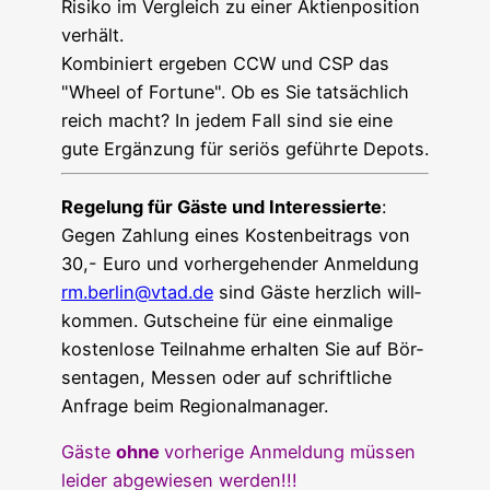
Risi­ko im Ver­gleich zu einer Akti­en­po­si­ti­on
verhält.
Kom­bi­niert erge­ben CCW und CSP das
"Wheel of For­tu­ne". Ob es Sie tat­säch­lich
reich macht? In jedem Fall sind sie eine
gute Ergän­zung für seri­ös geführ­te Depots.
Rege­lung für Gäs­te und Inter­es­sier­te
:
Gegen Zah­lung eines Kos­ten­bei­trags von
30,- Euro und vor­her­ge­hen­der Anmel­dung
rm.berlin@vtad.de
sind Gäs­te herz­lich will­
kom­men. Gut­schei­ne für eine ein­ma­li­ge
kos­ten­lo­se Teil­nah­me erhal­ten Sie auf Bör­
sen­ta­gen, Mes­sen oder auf schrift­li­che
Anfra­ge beim Regionalmanager.
Gäs­te
ohne
vor­he­ri­ge Anmel­dung müs­sen
lei­der abge­wie­sen werden!!!