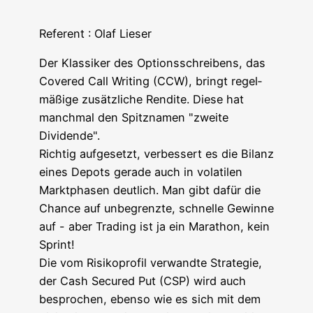
Refe­rent : Olaf Lieser
Der Klas­si­ker des Opti­ons­schrei­bens, das
Cover­ed Call Wri­ting (CCW), bringt regel­
mä­ßi­ge zusätz­li­che Ren­di­te. Die­se hat
manch­mal den Spitz­na­men "zwei­te
Dividende".
Rich­tig auf­ge­setzt, ver­bes­sert es die Bilanz
eines Depots gera­de auch in vola­ti­len
Markt­pha­sen deut­lich. Man gibt dafür die
Chan­ce auf unbe­grenz­te, schnel­le Gewin­ne
auf - aber Tra­ding ist ja ein Mara­thon, kein
Sprint!
Die vom Risi­ko­pro­fil ver­wand­te Stra­te­gie,
der Cash Secu­red Put (CSP) wird auch
bespro­chen, eben­so wie es sich mit dem