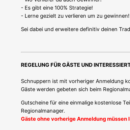
- Es gibt eine 100% Strategie!
- Ler­ne gezielt zu ver­lie­ren um zu gewinnen!
Sei dabei und erwei­te­re defi­ni­tiv dei­nen Tr
REGELUNG FÜR GÄSTE UND INTERESSIER
Schnup­pern ist mit vor­he­ri­ger Anmel­dung kos
Gäs­te wer­den gebe­ten sich beim Regio­nal­m
Gut­schei­ne für eine ein­ma­li­ge kos­ten­lo­se 
Regionalmanager.
Gäs­te ohne vor­he­ri­ge Anmel­dung müs­sen l