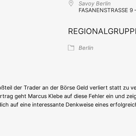
Savoy Ber­lin
FASANENSTRASSE 9 – 1
REGIONALGRUPP
 Kalender
iCal­en­dar
Ber­lin
oß­teil der Trader an der Bör­se Geld ver­liert statt zu v
­trag geht Mar­cus Kle­be auf die­se Feh­ler ein und zei
dich auf eine inter­es­san­te Denk­wei­se eines erfolg­rei­ch