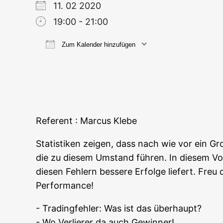
11. 02 2020
19:00 - 21:00
Zum Kalender hinzufügen
ICS her­un­ter­la­den
Goog­le
Refe­rent : Mar­cus Klebe
Sta­tis­ti­ken zei­gen, dass nach wie vor ein Gr
die zu die­sem Umstand füh­ren. In die­sem Vor
die­sen Feh­lern bes­se­re Erfol­ge lie­fert. Freu 
Performance!
- Tra­ding­feh­ler: Was ist das überhaupt?
- Wo Ver­lie­rer da auch Gewinner!