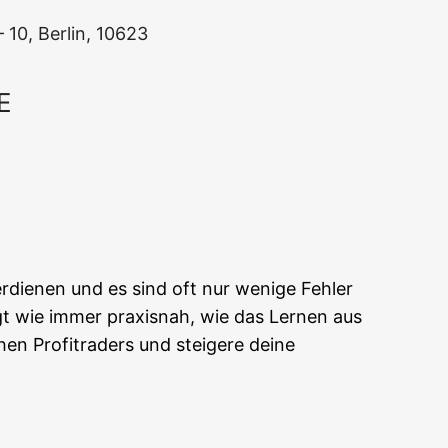
0, Ber­lin, 10623
E
Office 365
Out­look Live
er­die­nen und es sind oft nur weni­ge Feh­ler
gt wie immer pra­xis­nah, wie das Ler­nen aus
en Pro­fi­t­rad­ers und stei­ge­re dei­ne