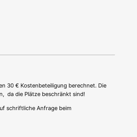
n 30 € Kos­ten­be­tei­li­gung berech­net. Die
n, da die Plät­ze beschränkt sind!
uf schrift­li­che Anfra­ge beim