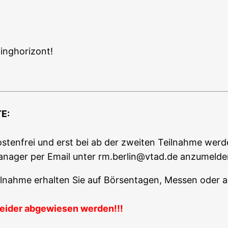
adinghorizont!
TE
:
­ten­frei und erst bei ab der zwei­ten Teil­nah­me wer­de
a­na­ger per Email unter rm.berlin@vtad.de anzu­mel­de
Teil­nah­me erhal­ten Sie auf Bör­sen­ta­gen, Mes­sen oder a
ei­der abge­wie­sen werden!!!