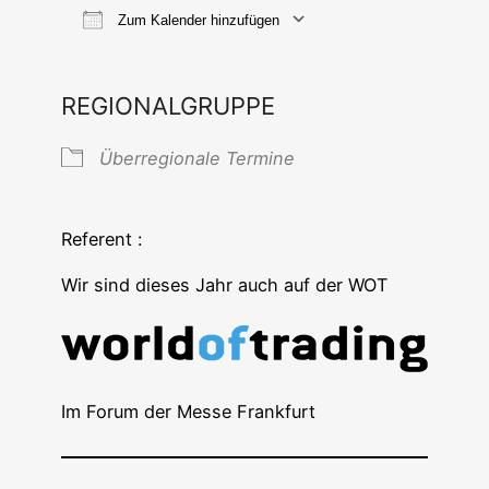
Zum Kalender hinzufügen
ICS her­un­ter­la­den
Goog­le Ka
REGIONALGRUPPE
Über­re­gio­na­le Termine
Referent :
Wir sind die­ses Jahr auch auf der WOT
Im Forum der Mes­se Frankfurt