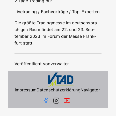
2 Tage Tra­ding pur
Live­tra­ding / Fach­vor­trä­ge / Top-Experten
Die größ­te Tra­ding­mes­se im deutsch­spra­
chi­gen Raum fin­det am 22. und 23. Sep­
tem­ber 2023 im Forum der Mes­se Frank­
furt statt.
Veröffentlicht von
verwalter
Impressum
Datenschutzerklärung
Navigator