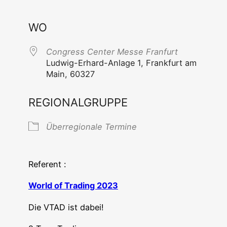
ICS her­un­ter­la­den
Goog­le Ka
WO
Con­gress Cen­ter Mes­se Franfurt
Lud­wig-Erhard-Anla­ge 1, Frank­furt am
Main, 60327
REGIONALGRUPPE
Über­re­gio­na­le Termine
Referent :
World of Tra­ding 2023
Die VTAD ist dabei!