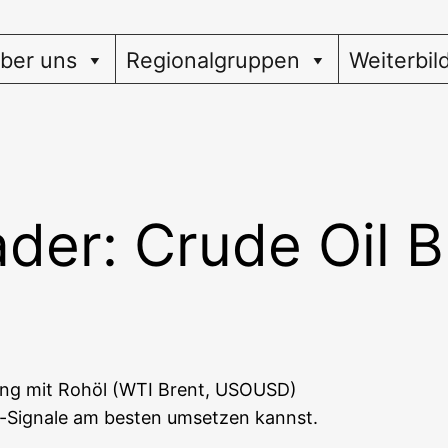
ber uns
Regionalgruppen
Weiterbil
der: Crude Oil B
­ding mit Roh­öl (WTI Brent, USOUSD)
g-Signa­le am bes­ten umset­zen kannst.