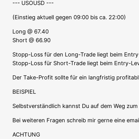
--- USOUSD ---
(Ein­stieg aktu­ell gegen 09:00 bis ca. 22:00)
Long @ 67.40
Short @ 66.90
Stopp-Loss für den Long-Trade liegt beim Ent­r
Stopp-Loss für Short-Trade liegt beim Ent­ry-L
Der Take-Pro­fit soll­te für ein lang­fris­tig pro­f
BEISPIEL
Selbst­ver­ständ­lich kannst Du auf dem Weg zum a
Bei wei­te­ren Fra­gen schreib mir ger­ne eine e
ACHTUNG