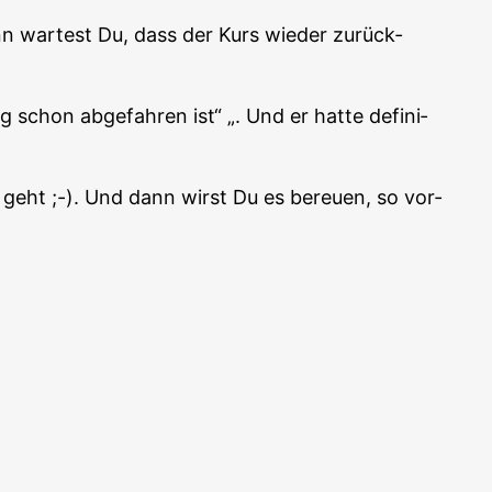
nn war­test Du, dass der Kurs wie­der zurück­
schon abge­fah­ren ist“ „. Und er hat­te defi­ni­
ng geht ;-). Und dann wirst Du es bereu­en, so vor­