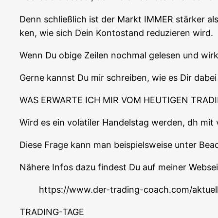
Denn schließ­lich ist der Markt IMMER stär­ker al
ken, wie sich Dein Kon­to­stand redu­zie­ren wird.
Wenn Du obi­ge Zei­len noch­mal gele­sen und wirk­
Ger­ne kannst Du mir schrei­ben, wie es Dir dabei
WAS ERWARTE ICH MIR VOM HEUTIGEN TRADI
Wird es ein vola­ti­ler Han­dels­tag wer­den, dh mi
Die­se Fra­ge kann man bei­spiels­wei­se unter Bea
Nähe­re Infos dazu fin­dest Du auf mei­ner Web­sei­t
https://www.der-trading-coach.com/aktuel
TRADING-TAGE