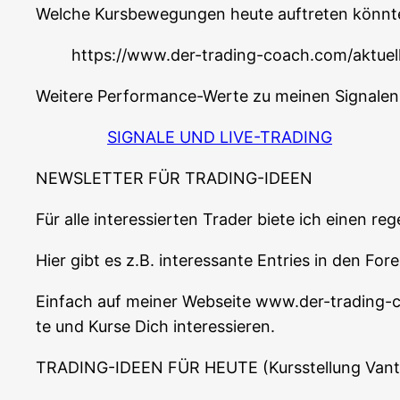
Wel­che Kurs­be­we­gun­gen heu­te auf­tre­ten könn­t
https://www.der-trading-coach.com/aktuel
Wei­te­re Per­for­mance-Wer­te zu mei­nen Signa­le
SIGNALE UND LIVE-TRADING
NEWSLETTER FÜR TRADING-IDEEN
Für alle inter­es­sier­ten Trader bie­te ich einen r
Hier gibt es z.B. inter­es­san­te Ent­ries in den F
Ein­fach auf mei­ner Web­sei­te www.der-trading
te und Kur­se Dich interessieren.
TRADING-IDEEN FÜR HEUTE (Kurs­stel­lung Van