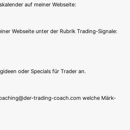
s­ka­len­der auf mei­ner Webseite:
ei­ner Web­sei­te unter der Rubrik Trading-Signale:
ing­ideen oder Spe­cials für Trader an.
an coaching@der-trading-coach.com wel­che Märk­