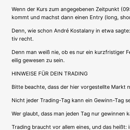
Wenn der Kurs zum ange­ge­be­nen Zeit­punkt (09:0
kommt und machst dann einen Ent­ry (long, shor
Denn, wie schon André Kostala­ny in etwa sag­te: „
tiv recht.
Denn man weiß nie, ob es nur ein kurz­fris­ti­ger 
ei­lig gewe­sen zu sein.
HINWEISE FÜR DEIN TRADING
Bit­te beach­te, dass der hier vor­ge­stell­te Markt
Nicht jeder Tra­ding-Tag kann ein Gewinn-Tag se
Wer glaubt, dass man jeden Tag nur gewin­nen kann
Tra­ding braucht vor allem eines, und das heißt: 