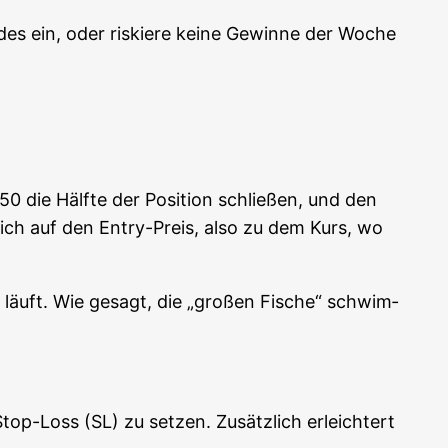
es ein, oder ris­kie­re kei­ne Gewin­ne der Woche
50 die Hälf­te der Posi­ti­on schlie­ßen, und den
ch auf den Ent­ry-Preis, also zu dem Kurs, wo
t läuft. Wie gesagt, die „gro­ßen Fische“ schwim­
op-Loss (SL) zu set­zen. Zusätz­lich erleich­tert