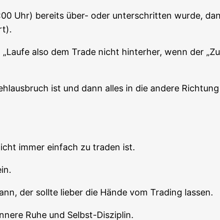
0 Uhr) bereits über- oder unter­schrit­ten wur­de, da
t).
Lau­fe also dem Trade nicht hin­ter­her, wenn der „Zug 
Fehl­aus­bruch ist und dann alles in die ande­re Rich­tu
 nicht immer ein­fach zu traden ist.
in.
, der soll­te lie­ber die Hän­de vom Tra­ding lassen.
inne­re Ruhe und Selbst-Disziplin.