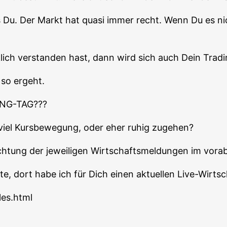
s Du. Der Markt hat qua­si immer recht. Wenn Du es ni
lich ver­stan­den hast, dann wird sich auch Dein Tra­di
 so ergeht.
NG-TAG???
t viel Kurs­be­we­gung, oder eher ruhig zugehen?
ch­tung der jewei­li­gen Wirt­schafts­mel­dun­gen im vor
e, dort habe ich für Dich einen aktu­el­len Live-Wirt­sch
les.html