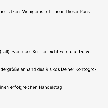
r sit­zen. Weni­ger ist oft mehr. Die­ser Punkt
n (sell), wenn der Kurs erreicht wird und Du vor
er­grö­ße anhand des Risi­kos Dei­ner Kon­to­grö­
einen erfolg­rei­chen Handelstag