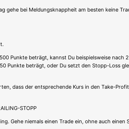
ag gehe bei Mel­dungs­knapp­heit am bes­ten kei­ne Trad
t.
n 500 Punk­te beträgt, kannst Du bei­spiels­wei­se nach 2
50 Punk­te beträgt, oder Du setzt den Stopp-Loss glei
ten, dass der ent­spre­chen­de Kurs in den Take-Pro­fi
AILING-STOPP
ding. Gehe nie­mals einen Trade ein, ohne auch einen St