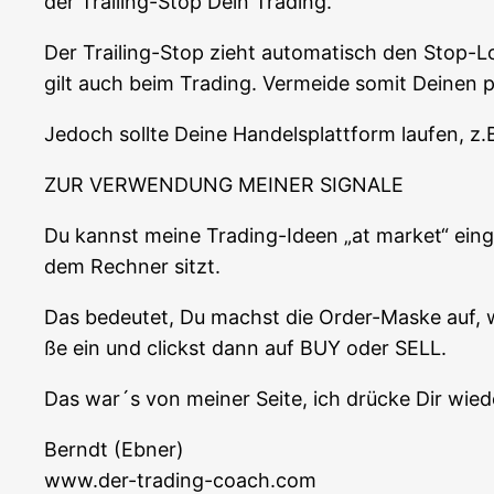
der Trai­ling-Stop Dein Trading.
Der Trai­ling-Stop zieht auto­ma­tisch den Stop-L
gilt auch beim Tra­ding. Ver­mei­de somit Dei­nen 
Jedoch soll­te Dei­ne Han­dels­platt­form lau­fen, z
ZUR VERWENDUNG MEINER SIGNALE
Du kannst mei­ne Tra­ding-Ideen „at mar­ket“ ein­g
dem Rech­ner sitzt.
Das bedeu­tet, Du machst die Order-Mas­ke auf, wo
ße ein und clickst dann auf BUY oder SELL.
Das war´s von mei­ner Sei­te, ich drü­cke Dir wie
Berndt (Ebner)
www.der-trading-coach.com