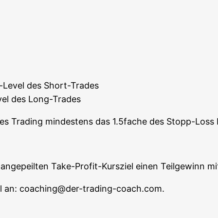
y-Level des Short-Trades
evel des Long-Trades
i­ta­bles Tra­ding min­des­tens das 1.5fache des Stopp-Los
nge­peil­ten Take-Pro­fit-Kurs­ziel einen Teil­ge­winn
mail an: coaching@der-trading-coach.com.