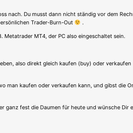
oss nach. Du musst dann nicht stän­dig vor dem Rech­ne
per­sön­li­chen Trader-Burn-Out
.
.B. Metat­rader MT4, der PC also ein­ge­schal­tet sein.
e­ben, also direkt gleich kau­fen (buy) oder ver­kau­fe
 man kau­fen oder ver­kau­fen kann, und gibst die Ord
­der ganz fest die Dau­men für heu­te und wün­sche Dir 