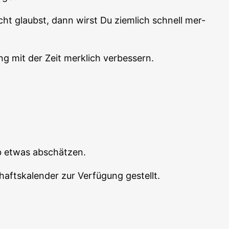
cht glaubst, dann wirst Du ziem­lich schnell mer­
ng mit der Zeit merk­lich verbessern.
­ab etwas abschätzen.
afts­ka­len­der zur Ver­fü­gung gestellt.