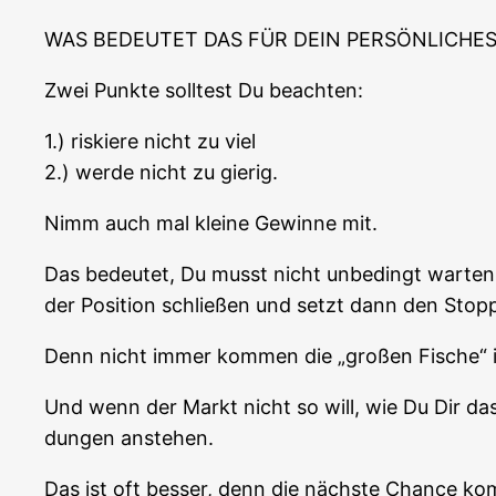
WAS BEDEUTET DAS FÜR DEIN PERSÖNLICHES
Zwei Punk­te soll­test Du beachten:
1.) ris­kie­re nicht zu viel
2.) wer­de nicht zu gierig.
Nimm auch mal klei­ne Gewin­ne mit.
Das bedeu­tet, Du musst nicht unbe­dingt war­te
der Posi­ti­on schlie­ßen und setzt dann den Sto
Denn nicht immer kom­men die „gro­ßen Fische
Und wenn der Markt nicht so will, wie Du Dir das v
dun­gen anstehen.
Das ist oft bes­ser, denn die nächs­te Chan­ce k