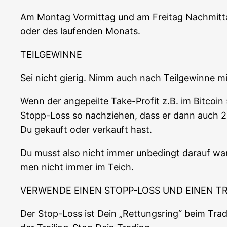
Am Mon­tag Vor­mit­tag und am Frei­tag Nach­mit­t
oder des lau­fen­den Monats.
TEILGEWINNE
Sei nicht gie­rig. Nimm auch nach Teil­ge­win­ne mi
Wenn der ange­peil­te Take-Pro­fit z.B. im Bit­co­i
Stopp-Loss so nach­zie­hen, dass er dann auch 2
Du gekauft oder ver­kauft hast.
Du musst also nicht immer unbe­dingt dar­auf war­
men nicht immer im Teich.
VERWENDE EINEN STOPP-LOSS UND EINEN TR
Der Stop-Loss ist Dein „Ret­tungs­ring“ beim Tra­