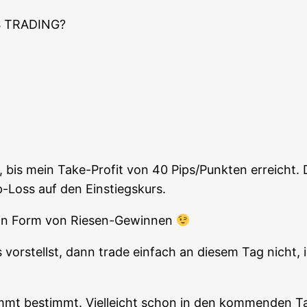
 TRADING?
n, bis mein Take-Pro­fit von 40 Pips/Punkten erreicht
pp-Loss auf den Einstiegskurs.
“ in Form von Riesen-Gewinnen
or­stellst, dann trade ein­fach an die­sem Tag nicht, in
ommt bestimmt. Viel­leicht schon in den kom­men­den T