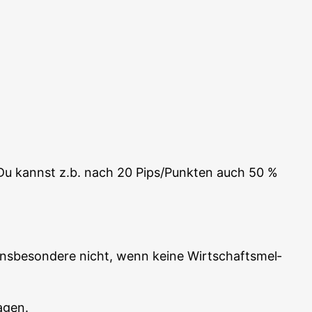
. Du kannst z.b. nach 20 Pips/Punkten auch 50 %
s­be­son­de­re nicht, wenn kei­ne Wirt­schafts­mel­
agen.