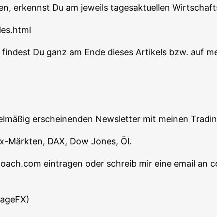
en, erkennst Du am jeweils tages­ak­tu­el­len Wirt­schaft
les.html
n fin­dest Du ganz am Ende die­ses Arti­kels bzw. auf m
egel­mä­ßig erschei­nen­den News­let­ter mit mei­nen Tra­d
orex-Märk­ten, DAX, Dow Jones, Öl.
-coach.com ein­tra­gen oder schreib mir eine email 
tageFX)