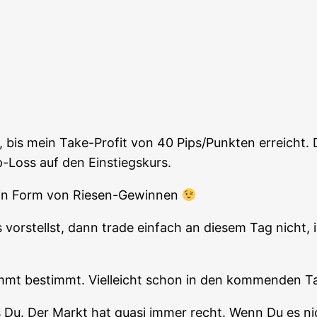
n, bis mein Take-Pro­fit von 40 Pips/Punkten erreicht
pp-Loss auf den Einstiegskurs.
“ in Form von Riesen-Gewinnen
or­stellst, dann trade ein­fach an die­sem Tag nicht, in
ommt bestimmt. Viel­leicht schon in den kom­men­den T
s Du. Der Markt hat qua­si immer recht. Wenn Du es ni