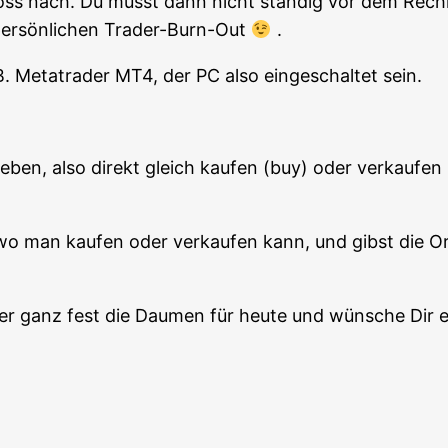
oss nach. Du musst dann nicht stän­dig vor dem Rech­ne
per­sön­li­chen Trader-Burn-Out
.
.B. Metat­rader MT4, der PC also ein­ge­schal­tet sein.
e­ben, also direkt gleich kau­fen (buy) oder ver­kau­fe
 man kau­fen oder ver­kau­fen kann, und gibst die Ord
­der ganz fest die Dau­men für heu­te und wün­sche Dir 