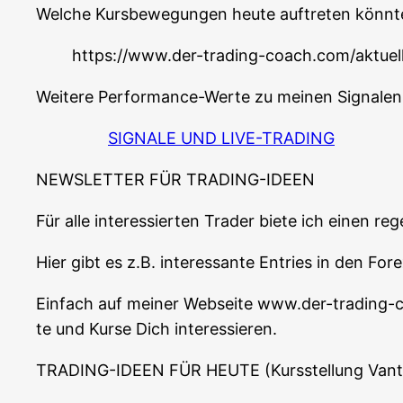
Wel­che Kurs­be­we­gun­gen heu­te auf­tre­ten könn­t
https://www.der-trading-coach.com/aktuel
Wei­te­re Per­for­mance-Wer­te zu mei­nen Signa­le
SIGNALE UND LIVE-TRADING
NEWSLETTER FÜR TRADING-IDEEN
Für alle inter­es­sier­ten Trader bie­te ich einen r
Hier gibt es z.B. inter­es­san­te Ent­ries in den F
Ein­fach auf mei­ner Web­sei­te www.der-trading
te und Kur­se Dich interessieren.
TRADING-IDEEN FÜR HEUTE (Kurs­stel­lung Van