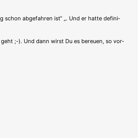
schon abge­fah­ren ist“ „. Und er hat­te defi­ni­
ng geht ;-). Und dann wirst Du es bereu­en, so vor­