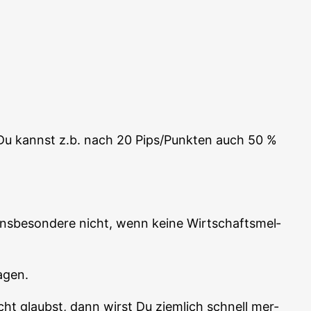
. Du kannst z.b. nach 20 Pips/Punkten auch 50 %
s­be­son­de­re nicht, wenn kei­ne Wirt­schafts­mel­
agen.
cht glaubst, dann wirst Du ziem­lich schnell mer­