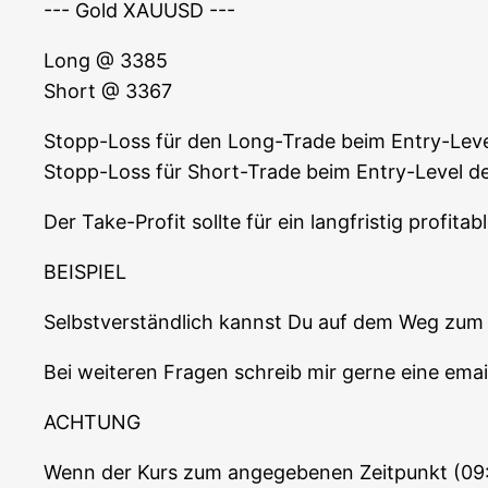
--- Gold XAUUSD ---
Long @ 3385
Short @ 3367
Stopp-Loss für den Long-Trade beim Ent­ry-Lev
Stopp-Loss für Short-Trade beim Ent­ry-Level 
Der Take-Pro­fit soll­te für ein lang­fris­tig pro­f
BEISPIEL
Selbst­ver­ständ­lich kannst Du auf dem Weg zum a
Bei wei­te­ren Fra­gen schreib mir ger­ne eine e
ACHTUNG
Wenn der Kurs zum ange­ge­be­nen Zeit­punkt (09:0