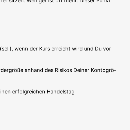
r sit­zen. Weni­ger ist oft mehr. Die­ser Punkt
n (sell), wenn der Kurs erreicht wird und Du vor
er­grö­ße anhand des Risi­kos Dei­ner Kon­to­grö­
einen erfolg­rei­chen Handelstag