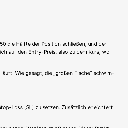
50 die Hälf­te der Posi­ti­on schlie­ßen, und den
ch auf den Ent­ry-Preis, also zu dem Kurs, wo
t läuft. Wie gesagt, die „gro­ßen Fische“ schwim­
op-Loss (SL) zu set­zen. Zusätz­lich erleich­tert