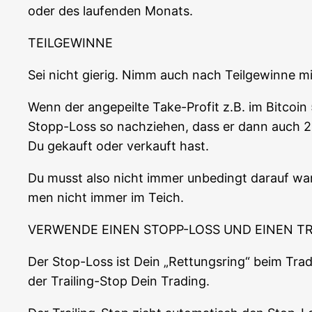
oder des lau­fen­den Monats.
TEILGEWINNE
Sei nicht gie­rig. Nimm auch nach Teil­ge­win­ne mi
Wenn der ange­peil­te Take-Pro­fit z.B. im Bit­co­i
Stopp-Loss so nach­zie­hen, dass er dann auch 2
Du gekauft oder ver­kauft hast.
Du musst also nicht immer unbe­dingt dar­auf war­
men nicht immer im Teich.
VERWENDE EINEN STOPP-LOSS UND EINEN TR
Der Stop-Loss ist Dein „Ret­tungs­ring“ beim Tra­
der Trai­ling-Stop Dein Trading.