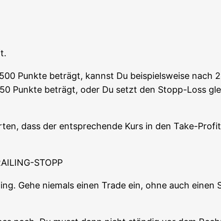
t.
n 500 Punk­te beträgt, kannst Du bei­spiels­wei­se nach 2
50 Punk­te beträgt, oder Du setzt den Stopp-Loss glei
ten, dass der ent­spre­chen­de Kurs in den Take-Pro­fi
AILING-STOPP
ding. Gehe nie­mals einen Trade ein, ohne auch einen St