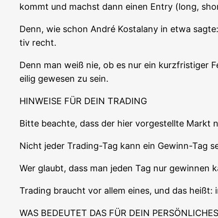
kommt und machst dann einen Ent­ry (long, shor
Denn, wie schon André Kostala­ny in etwa sag­te: „
tiv recht.
Denn man weiß nie, ob es nur ein kurz­fris­ti­ger 
ei­lig gewe­sen zu sein.
HINWEISE FÜR DEIN TRADING
Bit­te beach­te, dass der hier vor­ge­stell­te Markt
Nicht jeder Tra­ding-Tag kann ein Gewinn-Tag se
Wer glaubt, dass man jeden Tag nur gewin­nen kann
Tra­ding braucht vor allem eines, und das heißt: 
WAS BEDEUTET DAS FÜR DEIN PERSÖNLICHES