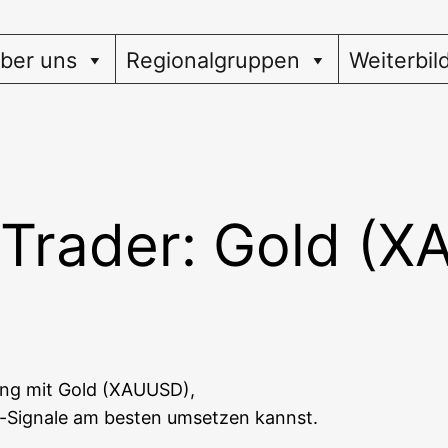
ber uns
Regionalgruppen
Weiterbil
-Trader: Gold (
­ding mit Gold (XAUUSD),
g-Signa­le am bes­ten umset­zen kannst.