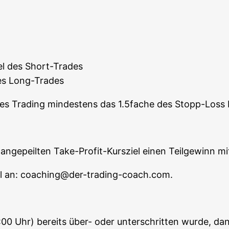
el des Short-Trades
des Long-Trades
i­ta­bles Tra­ding min­des­tens das 1.5fache des Stopp-Los
nge­peil­ten Take-Pro­fit-Kurs­ziel einen Teil­ge­winn
mail an: coaching@der-trading-coach.com.
0 Uhr) bereits über- oder unter­schrit­ten wur­de, da