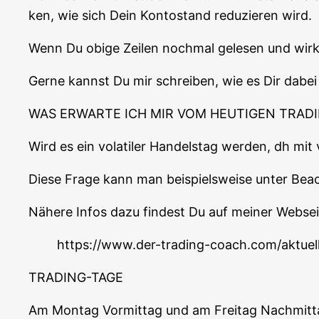
ken, wie sich Dein Kon­to­stand redu­zie­ren wird.
Wenn Du obi­ge Zei­len noch­mal gele­sen und wirk­
Ger­ne kannst Du mir schrei­ben, wie es Dir dabei
WAS ERWARTE ICH MIR VOM HEUTIGEN TRADI
Wird es ein vola­ti­ler Han­dels­tag wer­den, dh mi
Die­se Fra­ge kann man bei­spiels­wei­se unter Bea
Nähe­re Infos dazu fin­dest Du auf mei­ner Web­sei­t
https://www.der-trading-coach.com/aktuel
TRADING-TAGE
Am Mon­tag Vor­mit­tag und am Frei­tag Nach­mit­t