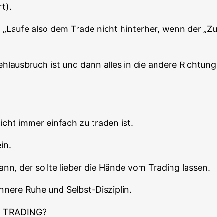
t).
Lau­fe also dem Trade nicht hin­ter­her, wenn der „Zug 
Fehl­aus­bruch ist und dann alles in die ande­re Rich­tu
 nicht immer ein­fach zu traden ist.
in.
, der soll­te lie­ber die Hän­de vom Tra­ding lassen.
inne­re Ruhe und Selbst-Disziplin.
 TRADING?