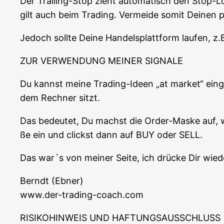
Der Trai­ling-Stop zieht auto­ma­tisch den Stop-L
gilt auch beim Tra­ding. Ver­mei­de somit Dei­nen 
Jedoch soll­te Dei­ne Han­dels­platt­form lau­fen, z
ZUR VERWENDUNG MEINER SIGNALE
Du kannst mei­ne Tra­ding-Ideen „at mar­ket“ ein­g
dem Rech­ner sitzt.
Das bedeu­tet, Du machst die Order-Mas­ke auf, wo
ße ein und clickst dann auf BUY oder SELL.
Das war´s von mei­ner Sei­te, ich drü­cke Dir wie
Berndt (Ebner)
www.der-trading-coach.com
RISIKOHINWEIS UND HAFTUNGSAUSSCHLUSS