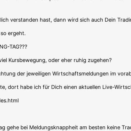
lich ver­stan­den hast, dann wird sich auch Dein Tra­di
 so ergeht.
NG-TAG???
t viel Kurs­be­we­gung, oder eher ruhig zugehen?
ch­tung der jewei­li­gen Wirt­schafts­mel­dun­gen im vor
e, dort habe ich für Dich einen aktu­el­len Live-Wirt­sch
les.html
ag gehe bei Mel­dungs­knapp­heit am bes­ten kei­ne Trad