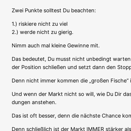
Zwei Punk­te soll­test Du beachten:
1.) ris­kie­re nicht zu viel
2.) wer­de nicht zu gierig.
Nimm auch mal klei­ne Gewin­ne mit.
Das bedeu­tet, Du musst nicht unbe­dingt war­te
der Posi­ti­on schlie­ßen und setzt dann den Sto
Denn nicht immer kom­men die „gro­ßen Fische
Und wenn der Markt nicht so will, wie Du Dir das v
dun­gen anstehen.
Das ist oft bes­ser, denn die nächs­te Chan­ce k
Denn schließ­lich ist der Markt IMMER stär­ker al