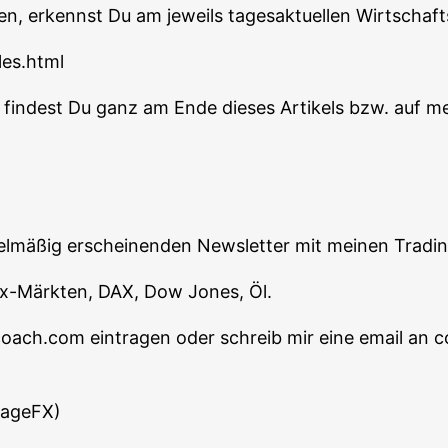
en, erkennst Du am jeweils tages­ak­tu­el­len Wirt­schaft
les.html
n fin­dest Du ganz am Ende die­ses Arti­kels bzw. auf m
egel­mä­ßig erschei­nen­den News­let­ter mit mei­nen Tra­d
orex-Märk­ten, DAX, Dow Jones, Öl.
-coach.com ein­tra­gen oder schreib mir eine email 
tageFX)