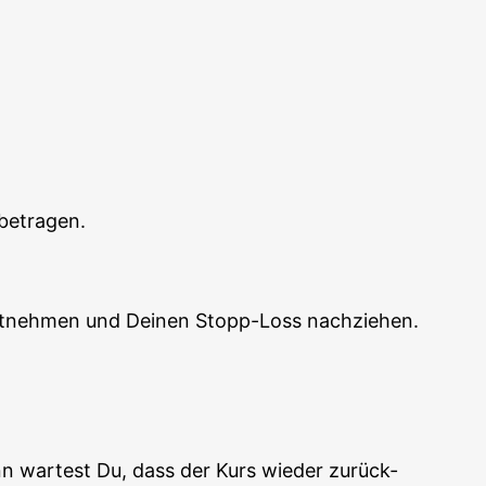
s betragen.
 mit­neh­men und Dei­nen Stopp-Loss nachziehen.
nn war­test Du, dass der Kurs wie­der zurück­