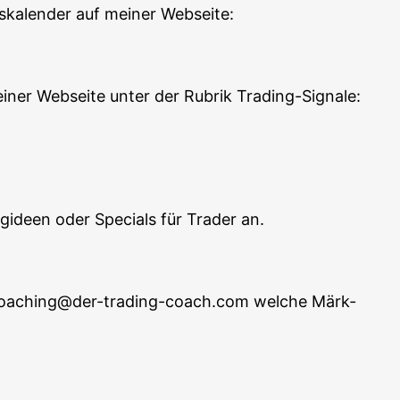
s­ka­len­der auf mei­ner Webseite:
ei­ner Web­sei­te unter der Rubrik Trading-Signale:
ing­ideen oder Spe­cials für Trader an.
an coaching@der-trading-coach.com wel­che Märk­