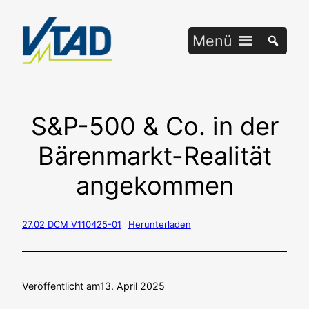
Zum
Inhalt
Menü
springen
S&P-500 & Co. in der
Bärenmarkt-Realität
angekommen
27.02 DCM V110425-01
Her­un­ter­la­den
Veröffentlicht am
13. April 2025