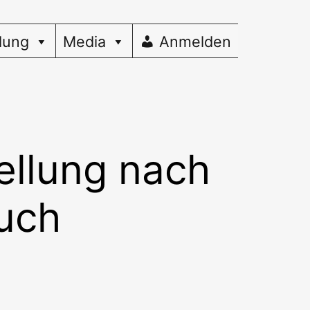
dung
Media
Anmelden
llung nach
uch