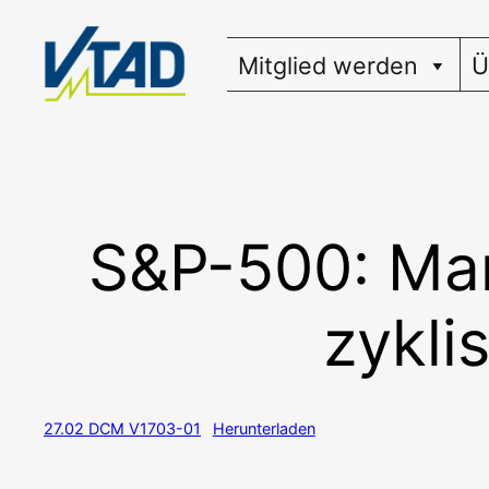
Zum
Inhalt
Mitglied werden
Ü
springen
S&P-500: Ma
zykli
27.02 DCM V1703-01
Her­un­ter­la­den