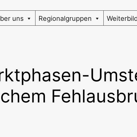
ber uns
Regionalgruppen
Weiterbil
rktphasen-Umste
schem Fehlausbr