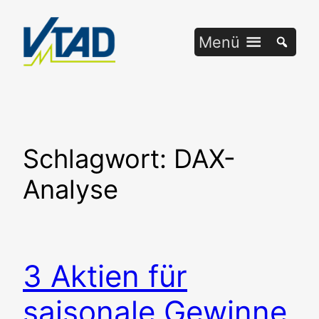
Zum
Inhalt
Menü
springen
Schlagwort:
DAX-
Analyse
3 Aktien für
saisonale Gewinne