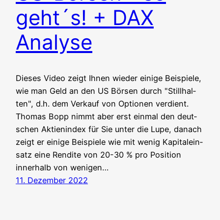
geht´s! + DAX
Analyse
Die­ses Video zeigt Ihnen wie­der eini­ge Bei­spie­le,
wie man Geld an den US Bör­sen durch "Still­hal­
ten", d.h. dem Ver­kauf von Optio­nen ver­dient.
Tho­mas Bopp nimmt aber erst ein­mal den deut­
schen Akti­en­in­dex für Sie unter die Lupe, danach
zeigt er eini­ge Bei­spie­le wie mit wenig Kapi­tal­ein­
satz eine Ren­di­te von 20-30 % pro Posi­ti­on
inner­halb von weni­gen…
11. Dezember 2022