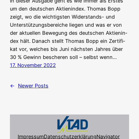
In die­ser Aus­ga­be geht es wie immer als Ers­tes
um den deut­schen Akti­en­in­dex. Tho­mas Bopp
zeigt, wo die wich­tigs­ten Wider­stands- und
Unter­stüt­zungs­be­rei­che lie­gen und was er von
der aktu­el­len Bewe­gung des deut­schen Akti­en­in­
dex hält. Danach stellt Tho­mas Bopp ein Zer­ti­fi­
kat vor, wel­ches bis Juni nächs­ten Jah­res über
30 % Gewinn besche­ren soll – selbst wenn…
17. November 2022
←
Newer Posts
Impressum
Datenschutzerklärung
Navigator