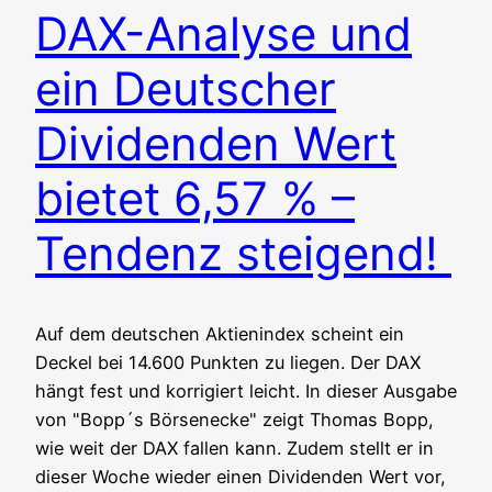
DAX-Analyse und
ein Deutscher
Dividenden Wert
bietet 6,57 % –
Tendenz steigend!
Auf dem deut­schen Akti­en­in­dex scheint ein
Deckel bei 14.600 Punk­ten zu lie­gen. Der DAX
hängt fest und kor­ri­giert leicht. In die­ser Aus­ga­be
von "Bopp´s Bör­sen­ecke" zeigt Tho­mas Bopp,
wie weit der DAX fal­len kann. Zudem stellt er in
die­ser Woche wie­der einen Divi­den­den Wert vor,