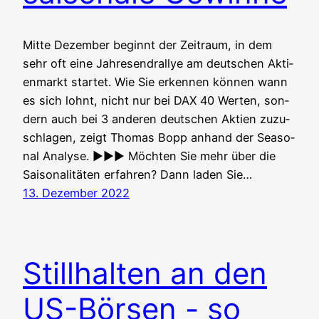
Mit­te Dezem­ber beginnt der Zeit­raum, in dem
sehr oft eine Jah­res­end­ral­lye am deut­schen Akti­
en­markt star­tet. Wie Sie erken­nen kön­nen wann
es sich lohnt, nicht nur bei DAX 40 Wer­ten, son­
dern auch bei 3 ande­ren deut­schen Akti­en zuzu­
schla­gen, zeigt Tho­mas Bopp anhand der Sea­so­
nal Ana­ly­se. ►►► Möch­ten Sie mehr über die
Sai­so­na­li­tä­ten erfah­ren? Dann laden Sie…
13. Dezember 2022
Stillhalten an den
US-Börsen - so