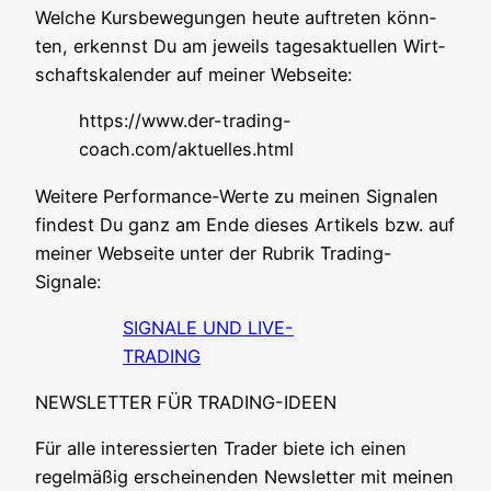
Wel­che Kurs­be­we­gun­gen heu­te auf­tre­ten könn­
ten, erkennst Du am jeweils tages­ak­tu­el­len Wirt­
schafts­ka­len­der auf mei­ner Webseite:
https://www.der-trading-
coach.com/aktuelles.html
Wei­te­re Per­for­mance-Wer­te zu mei­nen Signa­len
fin­dest Du ganz am Ende die­ses Arti­kels bzw. auf
mei­ner Web­sei­te unter der Rubrik Trading-
Signale:
SIGNALE UND LIVE-
TRADING
NEWSLETTER FÜR TRADING-IDEEN
Für alle inter­es­sier­ten Trader bie­te ich einen
regel­mä­ßig erschei­nen­den News­let­ter mit mei­nen