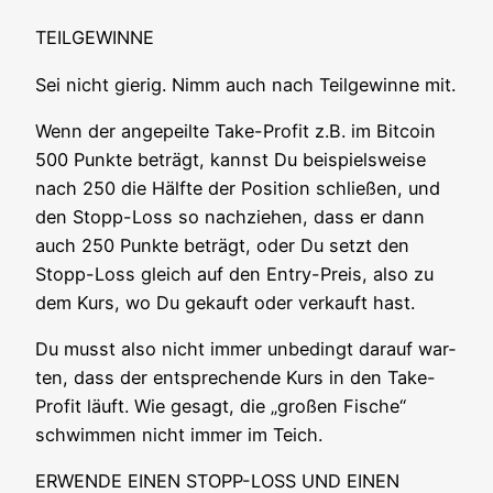
TEILGEWINNE
Sei nicht gie­rig. Nimm auch nach Teil­ge­win­ne mit.
Wenn der ange­peil­te Take-Pro­fit z.B. im Bit­co­in
500 Punk­te beträgt, kannst Du bei­spiels­wei­se
nach 250 die Hälf­te der Posi­ti­on schlie­ßen, und
den Stopp-Loss so nach­zie­hen, dass er dann
auch 250 Punk­te beträgt, oder Du setzt den
Stopp-Loss gleich auf den Ent­ry-Preis, also zu
dem Kurs, wo Du gekauft oder ver­kauft hast.
Du musst also nicht immer unbe­dingt dar­auf war­
ten, dass der ent­spre­chen­de Kurs in den Take-
Pro­fit läuft. Wie gesagt, die „gro­ßen Fische“
schwim­men nicht immer im Teich.
ERWENDE EINEN STOPP-LOSS UND EINEN