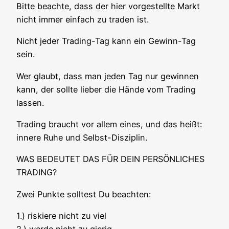
Bit­te beach­te, dass der hier vor­ge­stell­te Markt
nicht immer ein­fach zu traden ist.
Nicht jeder Tra­ding-Tag kann ein Gewinn-Tag
sein.
Wer glaubt, dass man jeden Tag nur gewin­nen
kann, der soll­te lie­ber die Hän­de vom Tra­ding
lassen.
Tra­ding braucht vor allem eines, und das heißt:
inne­re Ruhe und Selbst-Disziplin.
WAS BEDEUTET DAS FÜR DEIN PERSÖNLICHES
TRADING?
Zwei Punk­te soll­test Du beachten:
1.) ris­kie­re nicht zu viel
2.) wer­de nicht zu gierig.