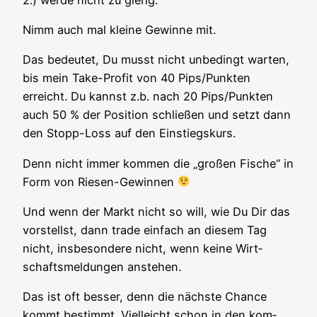
Nimm auch mal klei­ne Gewin­ne mit.
Das bedeu­tet, Du musst nicht unbe­dingt war­ten,
bis mein Take-Pro­fit von 40 Pips/Punkten
erreicht. Du kannst z.b. nach 20 Pips/Punkten
auch 50 % der Posi­ti­on schlie­ßen und setzt dann
den Stopp-Loss auf den Einstiegskurs.
Denn nicht immer kom­men die „gro­ßen Fische“ in
Form von Riesen-Gewinnen
Und wenn der Markt nicht so will, wie Du Dir das
vor­stellst, dann trade ein­fach an die­sem Tag
nicht, ins­be­son­de­re nicht, wenn kei­ne Wirt­
schafts­mel­dun­gen anstehen.
Das ist oft bes­ser, denn die nächs­te Chan­ce
kommt bestimmt. Viel­leicht schon in den kom­