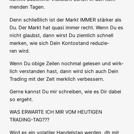
men­den Tagen.
Denn schließ­lich ist der Markt IMMER stär­ker als
Du. Der Markt hat qua­si immer recht. Wenn Du es
nicht glaubst, dann wirst Du ziem­lich schnell
mer­ken, wie sich Dein Kon­to­stand redu­zie­
ren wird.
Wenn Du obi­ge Zei­len noch­mal gele­sen und wirk­
lich ver­stan­den hast, dann wird sich auch Dein
Tra­ding mit der Zeit merk­lich verbessern.
Ger­ne kannst Du mir schrei­ben, wie es Dir dabei
so ergeht.
WAS ERWARTE ICH MIR VOM HEUTIGEN
TRADING-TAG???
Wird es ein vola­ti­ler Han­dels­tag wer­den, dh mit