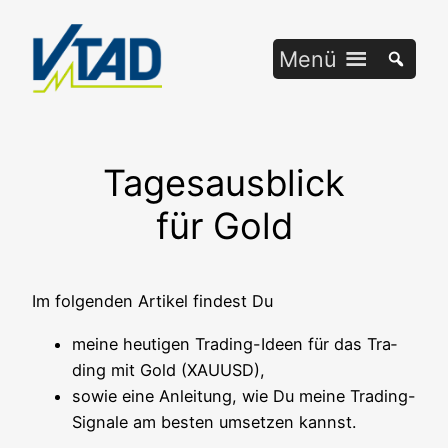
Zum
Inhalt
Menü
springen
Tagesausblick
für Gold
Im fol­gen­den Arti­kel fin­dest Du
mei­ne heu­ti­gen Tra­ding-Ideen für das Tra­
ding mit Gold (XAUUSD),
sowie eine Anlei­tung, wie Du mei­ne Tra­ding-
Signa­le am bes­ten umset­zen kannst.