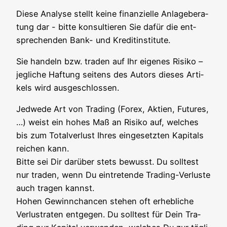
Die­se Ana­ly­se stellt kei­ne finan­zi­el­le Anla­ge­be­ra­
tung dar - bit­te kon­sul­tie­ren Sie dafür die ent­
spre­chen­den Bank- und Kreditinstitute.
Sie han­deln bzw. traden auf Ihr eige­nes Risi­ko –
jeg­li­che Haf­tung sei­tens des Autors die­ses Arti­
kels wird ausgeschlossen.
Jed­we­de Art von Tra­ding (Forex, Akti­en, Futures,
…) weist ein hohes Maß an Risi­ko auf, wel­ches
bis zum Total­ver­lust Ihres ein­ge­setz­ten Kapi­tals
rei­chen kann.
Bit­te sei Dir dar­über stets bewusst. Du soll­test
nur traden, wenn Du ein­tre­ten­de Tra­ding-Ver­lus­te
auch tra­gen kannst.
Hohen Gewinn­chan­cen ste­hen oft erheb­li­che
Ver­lust­ra­ten ent­ge­gen. Du soll­test für Dein Tra­