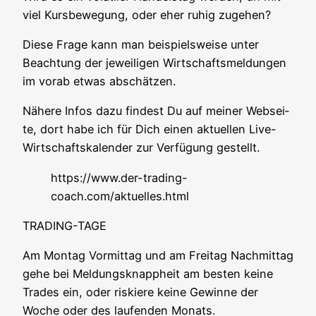
viel Kurs­be­we­gung, oder eher ruhig zugehen?
Die­se Fra­ge kann man bei­spiels­wei­se unter
Beach­tung der jewei­li­gen Wirt­schafts­mel­dun­gen
im vor­ab etwas abschätzen.
Nähe­re Infos dazu fin­dest Du auf mei­ner Web­sei­
te, dort habe ich für Dich einen aktu­el­len Live-
Wirt­schafts­ka­len­der zur Ver­fü­gung gestellt.
https://www.der-trading-
coach.com/aktuelles.html
TRADING-TAGE
Am Mon­tag Vor­mit­tag und am Frei­tag Nach­mit­tag
gehe bei Mel­dungs­knapp­heit am bes­ten kei­ne
Trades ein, oder ris­kie­re kei­ne Gewin­ne der
Woche oder des lau­fen­den Monats.