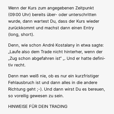
Wenn der Kurs zum ange­ge­be­nen Zeit­punkt
(09:00 Uhr) bereits über- oder unter­schrit­ten
wur­de, dann war­test Du, dass der Kurs wie­der
zurück­kommt und machst dann einen Ent­ry
(long, short).
Denn, wie schon André Kostala­ny in etwa sag­te:
„Lau­fe also dem Trade nicht hin­ter­her, wenn der
„Zug schon abge­fah­ren ist“ „. Und er hat­te defi­ni­
tiv recht.
Denn man weiß nie, ob es nur ein kurz­fris­ti­ger
Fehl­aus­bruch ist und dann alles in die ande­re
Rich­tung geht ;-). Und dann wirst Du es bereu­en,
so vor­ei­lig gewe­sen zu sein.
HINWEISE FÜR DEIN TRADING