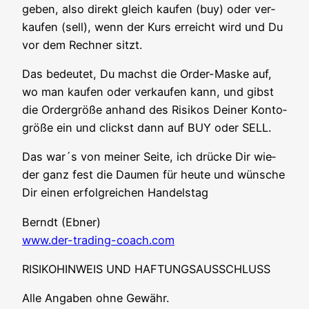
ge­ben, also direkt gleich kau­fen (buy) oder ver­
kau­fen (sell), wenn der Kurs erreicht wird und Du
vor dem Rech­ner sitzt.
Das bedeu­tet, Du machst die Order-Mas­ke auf,
wo man kau­fen oder ver­kau­fen kann, und gibst
die Order­grö­ße anhand des Risi­kos Dei­ner Kon­to­
grö­ße ein und clickst dann auf BUY oder SELL.
Das war´s von mei­ner Sei­te, ich drü­cke Dir wie­
der ganz fest die Dau­men für heu­te und wün­sche
Dir einen erfolg­rei­chen Handelstag
Berndt (Ebner)
www.der-trading-coach.com
RISIKOHINWEIS UND HAFTUNGSAUSSCHLUSS
Alle Anga­ben ohne Gewähr.