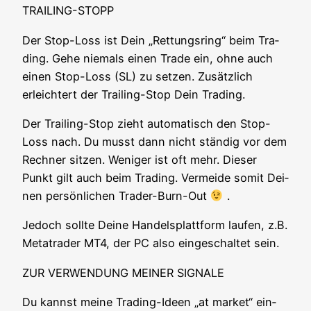
TRAILING-STOPP
Der Stop-Loss ist Dein „Ret­tungs­ring“ beim Tra­
ding. Gehe nie­mals einen Trade ein, ohne auch
einen Stop-Loss (SL) zu set­zen. Zusätz­lich
erleich­tert der Trai­ling-Stop Dein Trading.
Der Trai­ling-Stop zieht auto­ma­tisch den Stop-
Loss nach. Du musst dann nicht stän­dig vor dem
Rech­ner sit­zen. Weni­ger ist oft mehr. Die­ser
Punkt gilt auch beim Tra­ding. Ver­mei­de somit Dei­
nen per­sön­li­chen Trader-Burn-Out
.
Jedoch soll­te Dei­ne Han­dels­platt­form lau­fen, z.B.
Metat­rader MT4, der PC also ein­ge­schal­tet sein.
ZUR VERWENDUNG MEINER SIGNALE
Du kannst mei­ne Tra­ding-Ideen „at mar­ket“ ein­