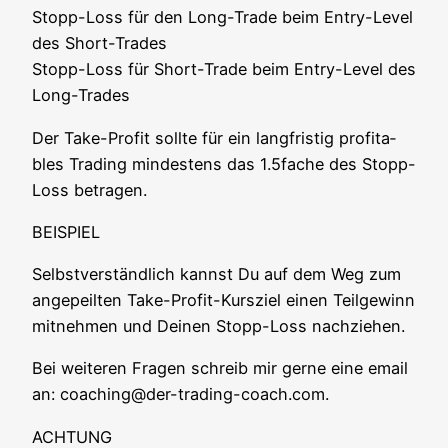
Stopp-Loss für den Long-Trade beim Ent­ry-Level
des Short-Trades
Stopp-Loss für Short-Trade beim Ent­ry-Level des
Long-Trades
Der Take-Pro­fit soll­te für ein lang­fris­tig pro­fi­ta­
bles Tra­ding min­des­tens das 1.5fache des Stopp-
Loss betragen.
BEISPIEL
Selbst­ver­ständ­lich kannst Du auf dem Weg zum
ange­peil­ten Take-Pro­fit-Kurs­ziel einen Teil­ge­winn
mit­neh­men und Dei­nen Stopp-Loss nachziehen.
Bei wei­te­ren Fra­gen schreib mir ger­ne eine email
an: coaching@der-trading-coach.com.
ACHTUNG