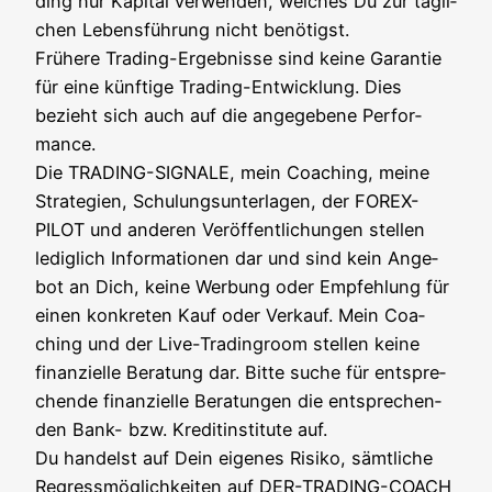
ding nur Kapi­tal ver­wen­den, wel­ches Du zur täg­li­
chen Lebens­füh­rung nicht benö­tigst.
Frü­he­re Tra­ding-Ergeb­nis­se sind kei­ne Garan­tie
für eine künf­ti­ge Tra­ding-Ent­wick­lung. Dies
bezieht sich auch auf die ange­ge­be­ne Per­for­
mance.
Die TRADING-SIGNALE, mein Coa­ching, mei­ne
Stra­te­gien, Schu­lungs­un­ter­la­gen, der FOREX-
PILOT und ande­ren Ver­öf­fent­li­chun­gen stel­len
ledig­lich Infor­ma­tio­nen dar und sind kein Ange­
bot an Dich, kei­ne Wer­bung oder Emp­feh­lung für
einen kon­kre­ten Kauf oder Ver­kauf. Mein Coa­
ching und der Live-Tra­din­g­room stel­len kei­ne
finan­zi­el­le Bera­tung dar. Bit­te suche für ent­spre­
chen­de finan­zi­el­le Bera­tun­gen die ent­spre­chen­
den Bank- bzw. Kre­dit­in­sti­tu­te auf.
Du han­delst auf Dein eige­nes Risi­ko, sämt­li­che
Regress­mög­lich­kei­ten auf DER-TRADING-COACH