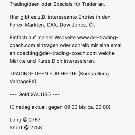
Tra­ding­ideen oder Spe­cials für Trader an.
Hier gibt es z.B. inter­es­san­te Ent­ries in den
Forex-Märk­ten, DAX, Dow Jones, Öl.
Ein­fach auf mei­ner Web­sei­te www.der-trading-
coach.com ein­tra­gen oder schreib mir eine email
an coaching@der-trading-coach.com wel­che
Märk­te und Kur­se Dich interessieren.
TRADING-IDEEN FÜR HEUTE (Kurs­stel­lung
VantageFX)
--- Gold XAUUSD ---
(Ein­stieg aktu­ell gegen 09:00 bis ca. 22:00)
Long @ 2767
Short @ 2758