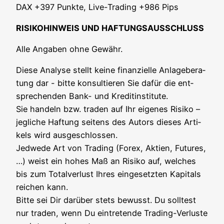
DAX +397 Punk­te, Live-Tra­ding +986 Pips
RISIKOHINWEIS UND HAFTUNGSAUSSCHLUSS
Alle Anga­ben ohne Gewähr.
Die­se Ana­ly­se stellt kei­ne finan­zi­el­le Anla­ge­be­ra­
tung dar - bit­te kon­sul­tie­ren Sie dafür die ent­
spre­chen­den Bank- und Kre­dit­in­sti­tu­te.
Sie han­deln bzw. traden auf Ihr eige­nes Risi­ko –
jeg­li­che Haf­tung sei­tens des Autors die­ses Arti­
kels wird aus­ge­schlos­sen.
Jed­we­de Art von Tra­ding (Forex, Akti­en, Futures,
…) weist ein hohes Maß an Risi­ko auf, wel­ches
bis zum Total­ver­lust Ihres ein­ge­setz­ten Kapi­tals
rei­chen kann.
Bit­te sei Dir dar­über stets bewusst. Du soll­test
nur traden, wenn Du ein­tre­ten­de Tra­ding-Ver­lus­te