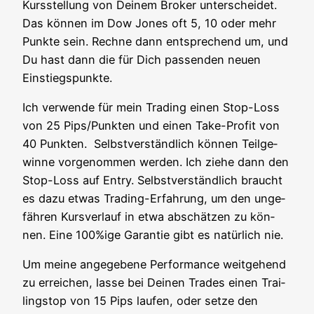
Kurs­stel­lung von Dei­nem Bro­ker unter­schei­det.
Das kön­nen im Dow Jones oft 5, 10 oder mehr
Punk­te sein. Rech­ne dann ent­spre­chend um, und
Du hast dann die für Dich pas­sen­den neu­en
Einstiegspunkte.
Ich ver­wen­de für mein Tra­ding einen Stop-Loss
von 25 Pips/Punkten und einen Take-Pro­fit von
40 Punk­ten. Selbst­ver­ständ­lich kön­nen Teil­ge­
win­ne vor­ge­nom­men wer­den. Ich zie­he dann den
Stop-Loss auf Ent­ry. Selbst­ver­ständ­lich braucht
es dazu etwas Tra­ding-Erfah­rung, um den unge­
fäh­ren Kurs­ver­lauf in etwa abschät­zen zu kön­
nen. Eine 100%ige Garan­tie gibt es natür­lich nie.
Um mei­ne ange­ge­be­ne Per­for­mance weit­ge­hend
zu errei­chen, las­se bei Dei­nen Trades einen Trai­
lings­top von 15 Pips lau­fen, oder set­ze den