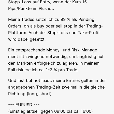
Stopp-Loss auf Ent­ry, wenn der Kurs 15
Pips/Punkte im Plus ist.
Mei­ne Trades set­ze ich zu 99 % als Pen­ding
Orders, dh als buy oder sell stop in der Tra­ding-
Platt­form. Auch der Stop-Loss und Take-Pro­fit
wird dabei gesetzt.
Ein ent­spre­chen­de Money- und Risk-Manage­
ment ist zwin­gend not­wen­dig, um lang­fris­tig auf
den Märk­ten erfolg­reich zu agie­ren. In mei­nem
Fall ris­kie­re ich ca. 1-3 % pro Trade.
Und last but not least: mei­ne Ent­ries gel­ten in der
ange­ge­be­nen Tra­ding-Zeit zwei­mal in die glei­che
Rich­tung (long, short)
--- EURUSD ---
(Ein­stieg aktu­ell gegen 09:00 bis ca. 16:00)