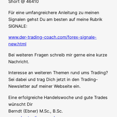
Short @ 46410
Für eine umfang­rei­che­re Anlei­tung zu mei­nen
Signa­len gehst Du am bes­ten auf mei­ne Rubrik
SIGNALE:
www.der-trading-coach.com/forex-signale-
new.html
Bei wei­te­ren Fra­gen schreib mir ger­ne eine kur­ze
Nachricht.
Inter­es­se an wei­te­ren The­men rund ums Tra­ding?
Sei dabei und trag Dich jetzt in den Tra­ding-
News­let­ter auf mei­ner Web­sei­te ein.
Eine erfolg­rei­che Han­dels­wo­che und gute Trades
wünscht Dir
Berndt (Ebner) M.Sc., B.Sc.