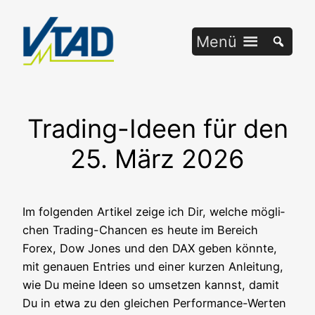
Zum
Inhalt
Menü
springen
Trading-Ideen für den
25. März 2026
Im fol­gen­den Arti­kel zei­ge ich Dir, wel­che mög­li­
chen Tra­ding-Chan­cen es heu­te im Bereich
Forex, Dow Jones und den DAX geben könn­te,
mit genau­en Ent­ries und einer kur­zen Anlei­tung,
wie Du mei­ne Ideen so umset­zen kannst, damit
Du in etwa zu den glei­chen Per­for­mance-Wer­ten