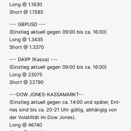
Long @ 1.1630
Short @ 1.1585
--- GBPUSD ---
(Ein­stieg aktu­ell gegen 09:00 bis ca. 16:00)
Long @ 1.3435
Short @ 1.3370
--- DAX® (Kas­sa) ---
(Ein­stieg aktu­ell gegen 09:00 bis ca. 16:00)
Long @ 23075
Short @ 22790
---DOW JONES-KASSAMARKT--
(Ein­stieg aktu­ell gegen ca. 14:00 und spä­ter, Ent­
ries sind bis ca. 20-21 Uhr gül­tig, abhän­gig von
der Vola­ti­li­tät im Dow Jones).
Long @ 46740