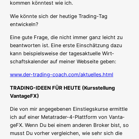
kom­men könn­test wie ich.
Wie könn­te sich der heu­ti­ge Tra­ding-Tag
entwickeln?
Eine gute Fra­ge, die nicht immer ganz leicht zu
beant­wor­ten ist. Eine ers­te Ein­schät­zung dazu
kann bei­spiels­wei­se der tages­ak­tu­el­le Wirt­
schafts­ka­len­der auf mei­ner Web­sei­te geben:
www.der-trading-coach.com/aktuelles.html
TRADING-IDEEN FÜR HEUTE (Kurs­stel­lung
VantageFX)
Die von mir ange­ge­be­nen Ein­stiegs­kur­se ermitt­le
ich auf einer Metat­rader-4-Platt­form von Van­ta­
ge­FX. Wenn Du bei einem ande­ren Bro­ker bist, so
musst Du vor­her ver­glei­chen, wie sehr sich die