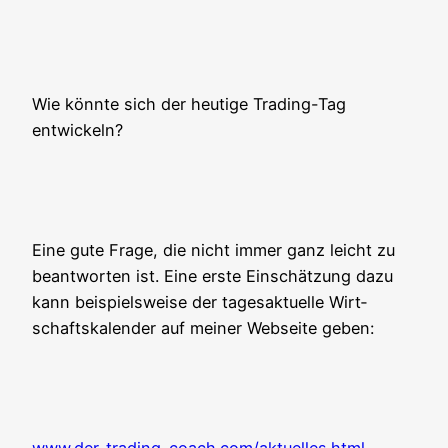
Wie könn­te sich der heu­ti­ge Tra­ding-Tag
entwickeln?
Eine gute Fra­ge, die nicht immer ganz leicht zu
beant­wor­ten ist. Eine ers­te Ein­schät­zung dazu
kann bei­spiels­wei­se der tages­ak­tu­el­le Wirt­
schafts­ka­len­der auf mei­ner Web­sei­te geben: