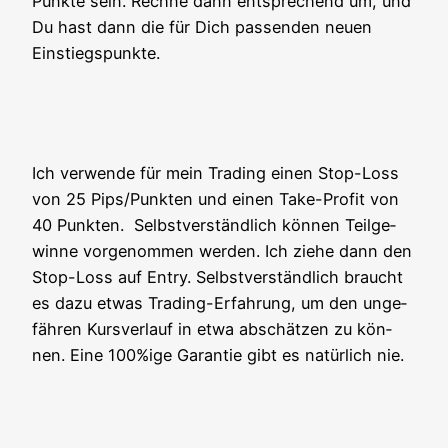
Punk­te sein. Rech­ne dann ent­spre­chend um, und
Du hast dann die für Dich pas­sen­den neu­en
Einstiegspunkte.
Ich ver­wen­de für mein Tra­ding einen Stop-Loss
von 25 Pips/Punkten und einen Take-Pro­fit von
40 Punk­ten. Selbst­ver­ständ­lich kön­nen Teil­ge­
win­ne vor­ge­nom­men wer­den. Ich zie­he dann den
Stop-Loss auf Ent­ry. Selbst­ver­ständ­lich braucht
es dazu etwas Tra­ding-Erfah­rung, um den unge­
fäh­ren Kurs­ver­lauf in etwa abschät­zen zu kön­
nen. Eine 100%ige Garan­tie gibt es natür­lich nie.