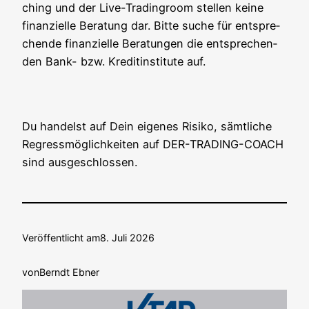
ching und der Live-Tra­din­g­room stel­len kei­ne
finan­zi­el­le Bera­tung dar. Bit­te suche für ent­spre­
chen­de finan­zi­el­le Bera­tun­gen die ent­spre­chen­
den Bank- bzw. Kre­dit­in­sti­tu­te auf.
Du han­delst auf Dein eige­nes Risi­ko, sämt­li­che
Regress­mög­lich­kei­ten auf DER-TRADING-COACH
sind ausgeschlossen.
Veröffentlicht am
8. Juli 2026
von
Berndt Ebner