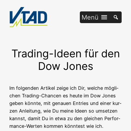
Zum
Inhalt
Menü
springen
Trading-Ideen für den
Dow Jones
Im fol­gen­den Arti­kel zei­ge ich Dir, wel­che mög­li­
chen Tra­ding-Chan­cen es heu­te im Dow Jones
geben könn­te, mit genau­en Ent­ries und einer kur­
zen Anlei­tung, wie Du mei­ne Ideen so umset­zen
kannst, damit Du in etwa zu den glei­chen Per­for­
mance-Wer­ten kom­men könn­test wie ich.