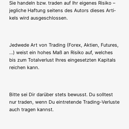
Sie han­deln bzw. traden auf Ihr eige­nes Risi­ko –
jeg­li­che Haf­tung sei­tens des Autors die­ses Arti­
kels wird ausgeschlossen.
Jed­we­de Art von Tra­ding (Forex, Akti­en, Futures,
…) weist ein hohes Maß an Risi­ko auf, wel­ches
bis zum Total­ver­lust Ihres ein­ge­setz­ten Kapi­tals
rei­chen kann.
Bit­te sei Dir dar­über stets bewusst. Du soll­test
nur traden, wenn Du ein­tre­ten­de Tra­ding-Ver­lus­te
auch tra­gen kannst.