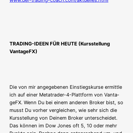
www.der-trading-coach.com/aktuelles.html
TRADING-IDEEN FÜR HEUTE (Kurs­stel­lung
VantageFX)
Die von mir ange­ge­be­nen Ein­stiegs­kur­se ermitt­le
ich auf einer Metat­rader-4-Platt­form von Van­ta­
ge­FX. Wenn Du bei einem ande­ren Bro­ker bist, so
musst Du vor­her ver­glei­chen, wie sehr sich die
Kurs­stel­lung von Dei­nem Bro­ker unter­schei­det.
Das kön­nen im Dow Jones oft 5, 10 oder mehr