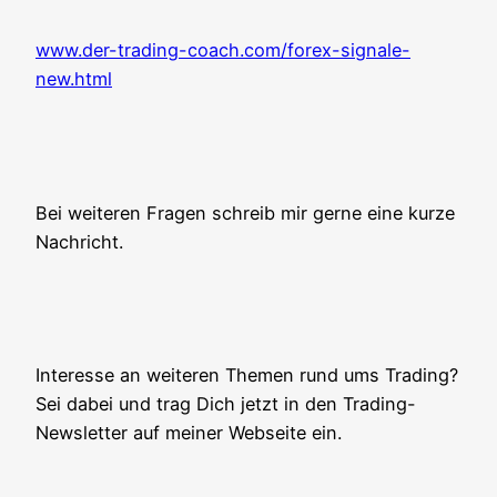
www.der-trading-coach.com/forex-signale-
new.html
Bei wei­te­ren Fra­gen schreib mir ger­ne eine kur­ze
Nachricht.
Inter­es­se an wei­te­ren The­men rund ums Tra­ding?
Sei dabei und trag Dich jetzt in den Tra­ding-
News­let­ter auf mei­ner Web­sei­te ein.