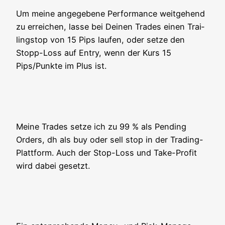
Um mei­ne ange­ge­be­ne Per­for­mance weit­ge­hend
zu errei­chen, las­se bei Dei­nen Trades einen Trai­
lings­top von 15 Pips lau­fen, oder set­ze den
Stopp-Loss auf Ent­ry, wenn der Kurs 15
Pips/Punkte im Plus ist.
Mei­ne Trades set­ze ich zu 99 % als Pen­ding
Orders, dh als buy oder sell stop in der Tra­ding-
Platt­form. Auch der Stop-Loss und Take-Pro­fit
wird dabei gesetzt.