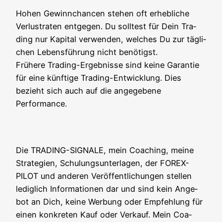
Hohen Gewinn­chan­cen ste­hen oft erheb­li­che
Ver­lust­ra­ten ent­ge­gen. Du soll­test für Dein Tra­
ding nur Kapi­tal ver­wen­den, wel­ches Du zur täg­li­
chen Lebens­füh­rung nicht benö­tigst.
Frü­he­re Tra­ding-Ergeb­nis­se sind kei­ne Garan­tie
für eine künf­ti­ge Tra­ding-Ent­wick­lung. Dies
bezieht sich auch auf die ange­ge­be­ne
Performance.
Die TRADING-SIGNALE, mein Coa­ching, mei­ne
Stra­te­gien, Schu­lungs­un­ter­la­gen, der FOREX-
PILOT und ande­ren Ver­öf­fent­li­chun­gen stel­len
ledig­lich Infor­ma­tio­nen dar und sind kein Ange­
bot an Dich, kei­ne Wer­bung oder Emp­feh­lung für
einen kon­kre­ten Kauf oder Ver­kauf. Mein Coa­