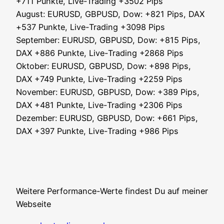
+711 Punk­te, Live-Tra­ding +3502 Pips
August: EURUSD, GBPUSD, Dow: +821 Pips, DAX
+537 Punk­te, Live-Tra­ding +3098 Pips
Sep­tem­ber: EURUSD, GBPUSD, Dow: +815 Pips,
DAX +886 Punk­te, Live-Tra­ding +2868 Pips
Okto­ber: EURUSD, GBPUSD, Dow: +898 Pips,
DAX +749 Punk­te, Live-Tra­ding +2259 Pips
Novem­ber: EURUSD, GBPUSD, Dow: +389 Pips,
DAX +481 Punk­te, Live-Tra­ding +2306 Pips
Dezem­ber: EURUSD, GBPUSD, Dow: +661 Pips,
DAX +397 Punk­te, Live-Tra­ding +986 Pips
Wei­te­re Per­for­mance-Wer­te fin­dest Du auf mei­ner
Webseite