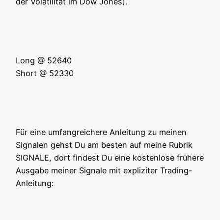
der Vola­ti­li­tät im Dow Jones).
Long @ 52640
Short @ 52330
Für eine umfang­rei­che­re Anlei­tung zu mei­nen
Signa­len gehst Du am bes­ten auf mei­ne Rubrik
SIGNALE, dort fin­dest Du eine kos­ten­lo­se frü­he­re
Aus­ga­be mei­ner Signa­le mit expli­zi­ter Trading-
Anleitung: