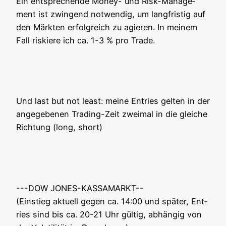
Ein ent­spre­chen­de Money- und Risk-Manage­
ment ist zwin­gend not­wen­dig, um lang­fris­tig auf
den Märk­ten erfolg­reich zu agie­ren. In mei­nem
Fall ris­kie­re ich ca. 1-3 % pro Trade.
Und last but not least: mei­ne Ent­ries gel­ten in der
ange­ge­be­nen Tra­ding-Zeit zwei­mal in die glei­che
Rich­tung (long, short)
---DOW JONES-KASSAMARKT--
(Ein­stieg aktu­ell gegen ca. 14:00 und spä­ter, Ent­
ries sind bis ca. 20-21 Uhr gül­tig, abhän­gig von