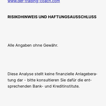
www.der-trading-coach.com
RISIKOHINWEIS UND HAFTUNGSAUSSCHLUSS
Alle Anga­ben ohne Gewähr.
Die­se Ana­ly­se stellt kei­ne finan­zi­el­le Anla­ge­be­ra­
tung dar - bit­te kon­sul­tie­ren Sie dafür die ent­
spre­chen­den Bank- und Kreditinstitute.