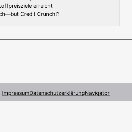
off­preis­zie­le erreicht
ch—but Cre­dit Crunch!?
Impressum
Datenschutzerklärung
Navigator