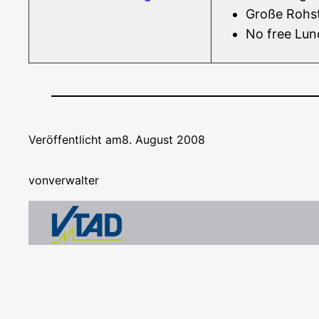
Gro­ße Roh­st
No free Lun
Veröffentlicht am
8. August 2008
von
verwalter