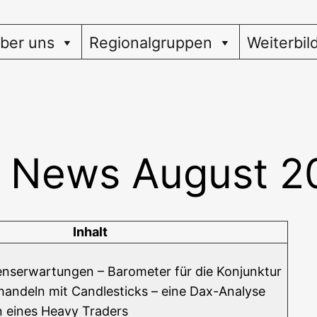
ber uns
Regionalgruppen
Weiterbil
 News August 2
Inhalt
ns­er­war­tun­gen – Baro­me­ter für die Konjunktur
 han­deln mit Cand­le­sticks – eine Dax-Analyse
n eines Hea­vy Traders