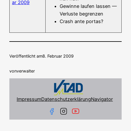
ar 2009
Gewin­ne lau­fen las­sen —
Ver­lus­te begrenzen
Crash ante portas?
Veröffentlicht am
8. Februar 2009
von
verwalter
Impressum
Datenschutzerklärung
Navigator