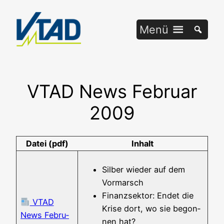
Zum
Inhalt
Menü
springen
VTAD News Februar
2009
Datei (pdf)
Inhalt
Sil­ber wie­der auf dem
Vormarsch
Finanz­sek­tor: Endet die
VTAD
Kri­se dort, wo sie begon­
News Febru­
nen hat?