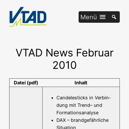
Zum
Inhalt
Menü
springen
VTAD News Februar
2010
Datei (pdf)
Inhalt
Can­de­le­sticks in Ver­bin­
dung mit Trend– und
Formationsanalyse
DAX – brand­ge­fähr­li­che
Situation