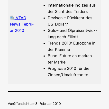
Inter­na­tio­na­le Indi­zes aus
der Sicht des Traders
VTAD
Devi­sen – Rück­kehr des
News Febru­
US-Dollar?
ar 2010
Gold– und Ölpreis­ent­wick­
lung nach Elliott
Trends 2010: Euro­zo­ne in
der Klemme
Bund-Future an mar­kan­
ter Marke
Pro­gno­se 2010 für die
Zinsen/Umalufrendite
Veröffentlicht am
8. Februar 2010