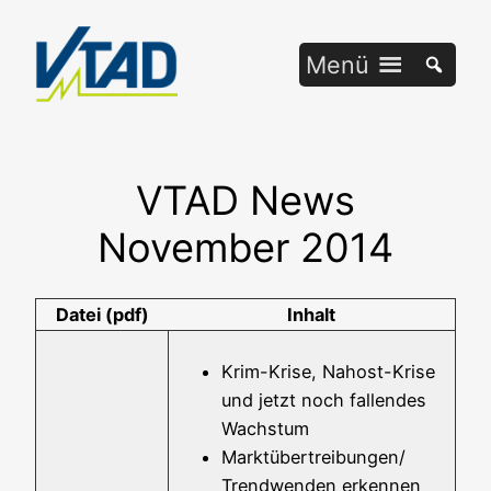
Zum
Inhalt
Menü
springen
VTAD News
November 2014
Datei (pdf)
Inhalt
Krim-Kri­­se, Nah­ost-Kri­­se
und jetzt noch fal­len­des
Wachstum
Marktübertreibungen/
Trend­wen­den erken­nen