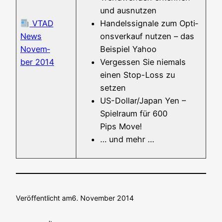
und ausnutzen
VTAD
Han­dels­si­gna­le zum Opti­
News
ons­ver­kauf nut­zen – das
Novem­
Bei­spiel Yahoo
ber 2014
Ver­ges­sen Sie nie­mals
einen Stop-Loss zu
setzen
US-Dol­lar/­­Ja­­pan Yen –
Spiel­raum für 600
Pips Move!
… und mehr …
Veröffentlicht am
6. November 2014