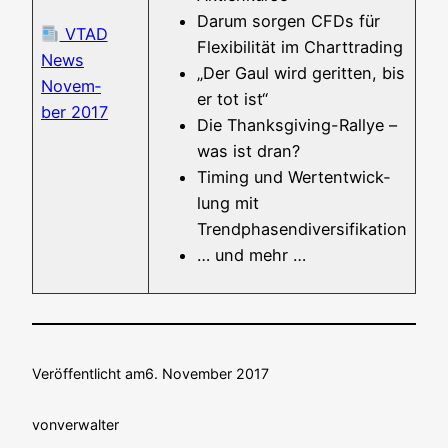
Dar­um sor­gen CFDs für
VTAD
Fle­xi­bi­li­tät im Charttrading
News
„Der Gaul wird gerit­ten, bis
Novem­
er tot ist“
ber 2017
Die Thanks­­gi­­ving-Ral­­lye –
was ist dran?
Timing und Wert­ent­wick­
lung mit
Trendphasendiversifikation
… und mehr …
Veröffentlicht am
6. November 2017
von
verwalter