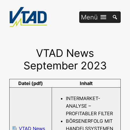
Zum
Inhalt
Menü
springen
VTAD News
September 2023
Datei (pdf)
Inhalt
INTERMARKET-
ANALYSE –
PROFITABLER FILTER
BÖRSENERFOLG MIT
VTAD News
HANDELSSYSTEMEN