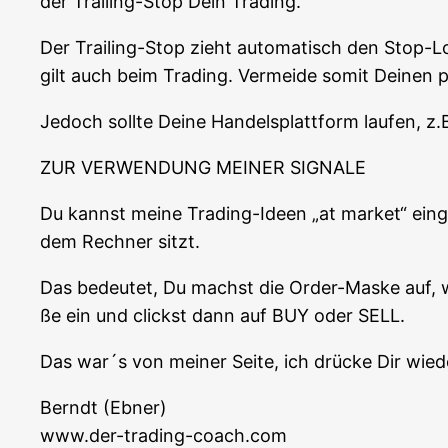
der Trai­ling-Stop Dein Trading.
Der Trai­ling-Stop zieht auto­ma­tisch den Stop-L
gilt auch beim Tra­ding. Ver­mei­de somit Dei­nen 
Jedoch soll­te Dei­ne Han­dels­platt­form lau­fen, z
ZUR VERWENDUNG MEINER SIGNALE
Du kannst mei­ne Tra­ding-Ideen „at mar­ket“ ein­g
dem Rech­ner sitzt.
Das bedeu­tet, Du machst die Order-Mas­ke auf, wo
ße ein und clickst dann auf BUY oder SELL.
Das war´s von mei­ner Sei­te, ich drü­cke Dir wie
Berndt (Ebner)
www.der-trading-coach.com