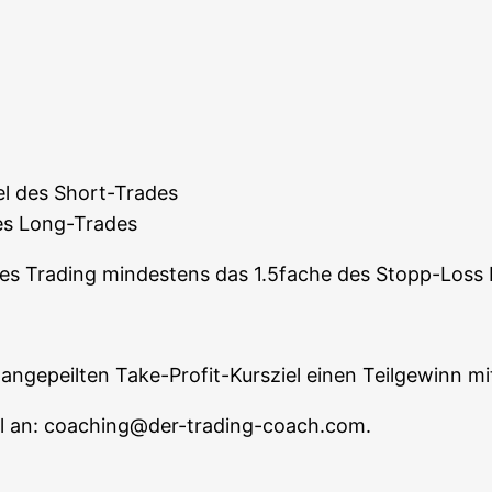
el des Short-Trades
des Long-Trades
i­ta­bles Tra­ding min­des­tens das 1.5fache des Stopp-Los
nge­peil­ten Take-Pro­fit-Kurs­ziel einen Teil­ge­winn
mail an: coaching@der-trading-coach.com.