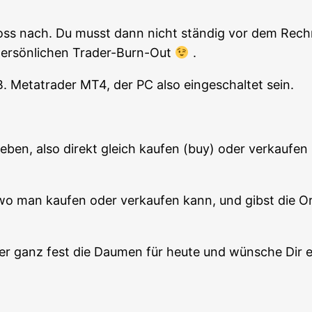
oss nach. Du musst dann nicht stän­dig vor dem Rech­ne
per­sön­li­chen Trader-Burn-Out
.
.B. Metat­rader MT4, der PC also ein­ge­schal­tet sein.
e­ben, also direkt gleich kau­fen (buy) oder ver­kau­fe
 man kau­fen oder ver­kau­fen kann, und gibst die Ord
­der ganz fest die Dau­men für heu­te und wün­sche Dir 