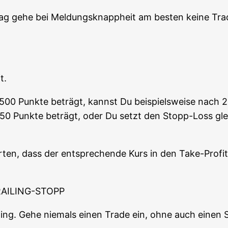
ag gehe bei Mel­dungs­knapp­heit am bes­ten kei­ne Trad
t.
n 500 Punk­te beträgt, kannst Du bei­spiels­wei­se nach 2
50 Punk­te beträgt, oder Du setzt den Stopp-Loss glei
ten, dass der ent­spre­chen­de Kurs in den Take-Pro­fi
AILING-STOPP
ding. Gehe nie­mals einen Trade ein, ohne auch einen St