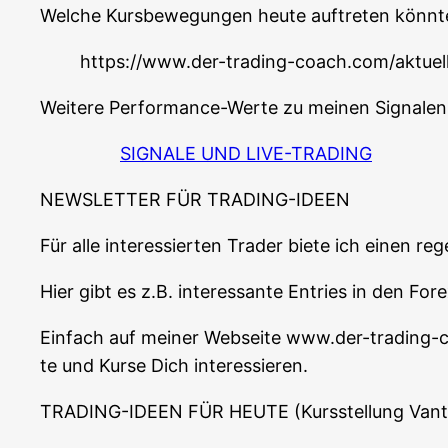
Wel­che Kurs­be­we­gun­gen heu­te auf­tre­ten könn­t
https://www.der-trading-coach.com/aktuel
Wei­te­re Per­for­mance-Wer­te zu mei­nen Signa­le
SIGNALE UND LIVE-TRADING
NEWSLETTER FÜR TRADING-IDEEN
Für alle inter­es­sier­ten Trader bie­te ich einen r
Hier gibt es z.B. inter­es­san­te Ent­ries in den F
Ein­fach auf mei­ner Web­sei­te www.der-trading
te und Kur­se Dich interessieren.
TRADING-IDEEN FÜR HEUTE (Kurs­stel­lung Van