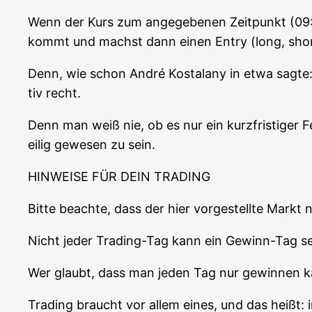
Wenn der Kurs zum ange­ge­be­nen Zeit­punkt (09:0
kommt und machst dann einen Ent­ry (long, shor
Denn, wie schon André Kostala­ny in etwa sag­te: „
tiv recht.
Denn man weiß nie, ob es nur ein kurz­fris­ti­ger 
ei­lig gewe­sen zu sein.
HINWEISE FÜR DEIN TRADING
Bit­te beach­te, dass der hier vor­ge­stell­te Markt
Nicht jeder Tra­ding-Tag kann ein Gewinn-Tag se
Wer glaubt, dass man jeden Tag nur gewin­nen kann
Tra­ding braucht vor allem eines, und das heißt: 