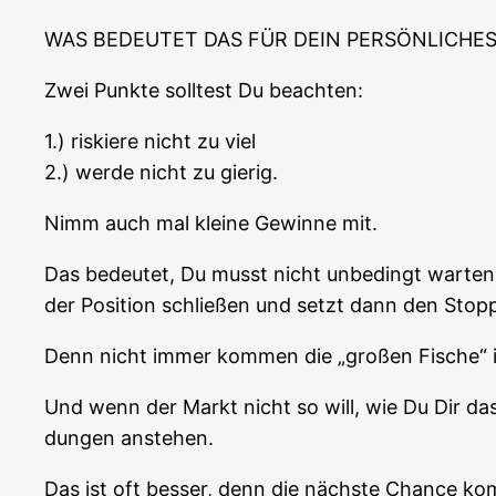
WAS BEDEUTET DAS FÜR DEIN PERSÖNLICHES
Zwei Punk­te soll­test Du beachten:
1.) ris­kie­re nicht zu viel
2.) wer­de nicht zu gierig.
Nimm auch mal klei­ne Gewin­ne mit.
Das bedeu­tet, Du musst nicht unbe­dingt war­te
der Posi­ti­on schlie­ßen und setzt dann den Sto
Denn nicht immer kom­men die „gro­ßen Fische
Und wenn der Markt nicht so will, wie Du Dir das v
dun­gen anstehen.
Das ist oft bes­ser, denn die nächs­te Chan­ce k