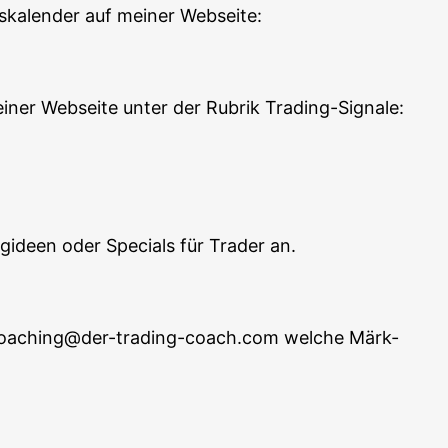
s­ka­len­der auf mei­ner Webseite:
ei­ner Web­sei­te unter der Rubrik Trading-Signale:
ing­ideen oder Spe­cials für Trader an.
an coaching@der-trading-coach.com wel­che Märk­