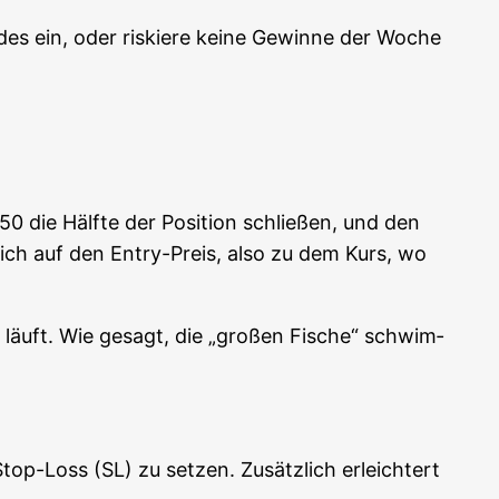
es ein, oder ris­kie­re kei­ne Gewin­ne der Woche
50 die Hälf­te der Posi­ti­on schlie­ßen, und den
ch auf den Ent­ry-Preis, also zu dem Kurs, wo
t läuft. Wie gesagt, die „gro­ßen Fische“ schwim­
op-Loss (SL) zu set­zen. Zusätz­lich erleich­tert