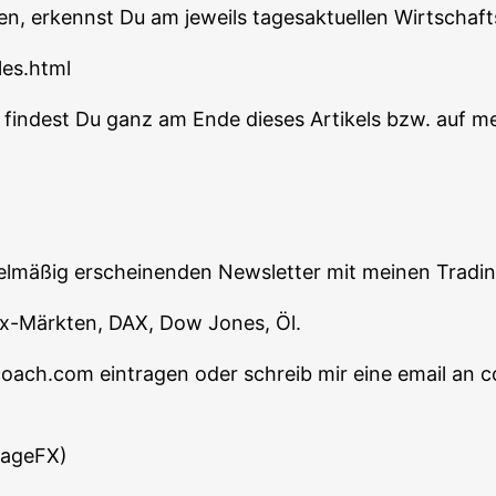
en, erkennst Du am jeweils tages­ak­tu­el­len Wirt­schaft
les.html
n fin­dest Du ganz am Ende die­ses Arti­kels bzw. auf m
egel­mä­ßig erschei­nen­den News­let­ter mit mei­nen Tra­d
orex-Märk­ten, DAX, Dow Jones, Öl.
-coach.com ein­tra­gen oder schreib mir eine email 
tageFX)