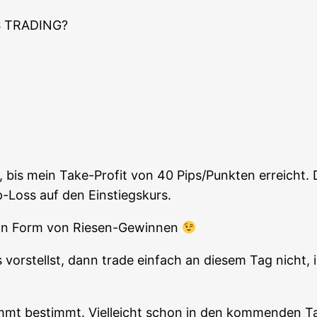
 TRADING?
n, bis mein Take-Pro­fit von 40 Pips/Punkten erreicht
pp-Loss auf den Einstiegskurs.
“ in Form von Riesen-Gewinnen
or­stellst, dann trade ein­fach an die­sem Tag nicht, in
ommt bestimmt. Viel­leicht schon in den kom­men­den T