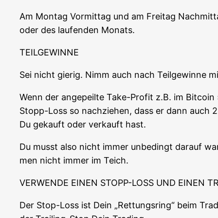
Am Mon­tag Vor­mit­tag und am Frei­tag Nach­mit­t
oder des lau­fen­den Monats.
TEILGEWINNE
Sei nicht gie­rig. Nimm auch nach Teil­ge­win­ne mi
Wenn der ange­peil­te Take-Pro­fit z.B. im Bit­co­i
Stopp-Loss so nach­zie­hen, dass er dann auch 2
Du gekauft oder ver­kauft hast.
Du musst also nicht immer unbe­dingt dar­auf war­
men nicht immer im Teich.
VERWENDE EINEN STOPP-LOSS UND EINEN TR
Der Stop-Loss ist Dein „Ret­tungs­ring“ beim Tra­