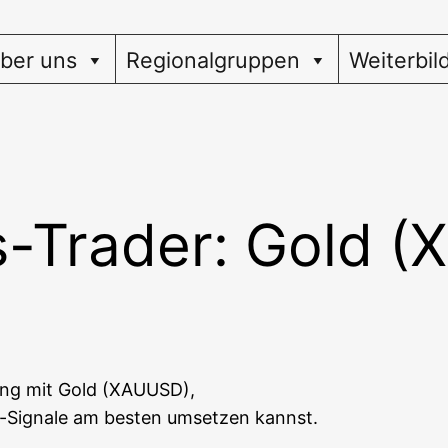
ber uns
Regionalgruppen
Weiterbil
s-Trader: Gold 
­ding mit Gold (XAUUSD),
g-Signa­le am bes­ten umset­zen kannst.