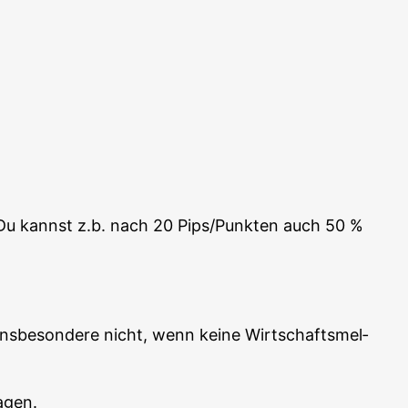
. Du kannst z.b. nach 20 Pips/Punkten auch 50 %
s­be­son­de­re nicht, wenn kei­ne Wirt­schafts­mel­
agen.