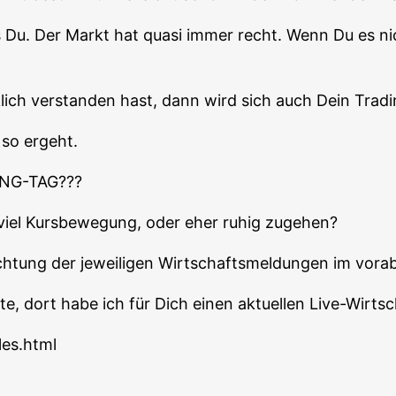
s Du. Der Markt hat qua­si immer recht. Wenn Du es ni
lich ver­stan­den hast, dann wird sich auch Dein Tra­di
 so ergeht.
NG-TAG???
t viel Kurs­be­we­gung, oder eher ruhig zugehen?
ch­tung der jewei­li­gen Wirt­schafts­mel­dun­gen im vor
e, dort habe ich für Dich einen aktu­el­len Live-Wirt­sch
les.html