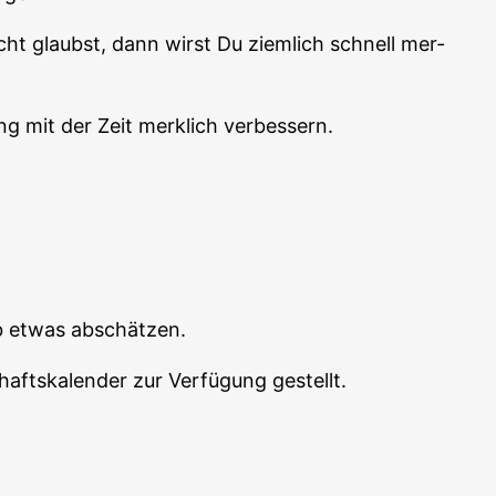
cht glaubst, dann wirst Du ziem­lich schnell mer­
ng mit der Zeit merk­lich verbessern.
­ab etwas abschätzen.
afts­ka­len­der zur Ver­fü­gung gestellt.