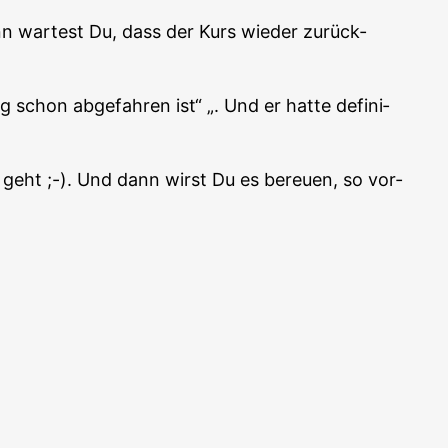
nn war­test Du, dass der Kurs wie­der zurück­
schon abge­fah­ren ist“ „. Und er hat­te defi­ni­
ng geht ;-). Und dann wirst Du es bereu­en, so vor­