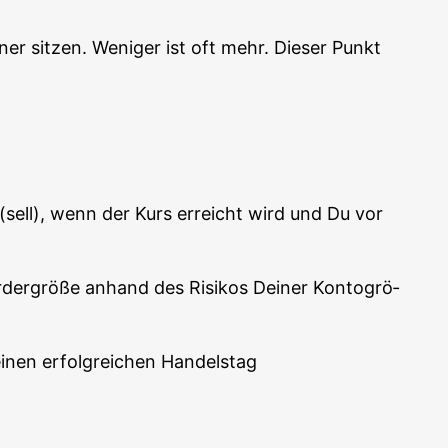
r sit­zen. Weni­ger ist oft mehr. Die­ser Punkt
n (sell), wenn der Kurs erreicht wird und Du vor
er­grö­ße anhand des Risi­kos Dei­ner Kon­to­grö­
einen erfolg­rei­chen Handelstag