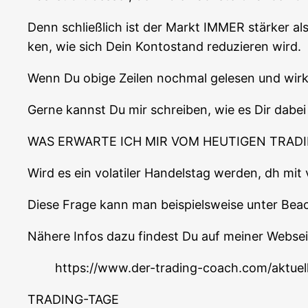
Denn schließ­lich ist der Markt IMMER stär­ker al
ken, wie sich Dein Kon­to­stand redu­zie­ren wird.
Wenn Du obi­ge Zei­len noch­mal gele­sen und wirk­
Ger­ne kannst Du mir schrei­ben, wie es Dir dabei
WAS ERWARTE ICH MIR VOM HEUTIGEN TRADI
Wird es ein vola­ti­ler Han­dels­tag wer­den, dh mi
Die­se Fra­ge kann man bei­spiels­wei­se unter Bea
Nähe­re Infos dazu fin­dest Du auf mei­ner Web­sei­t
https://www.der-trading-coach.com/aktuel
TRADING-TAGE