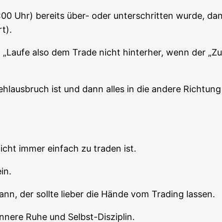
0 Uhr) bereits über- oder unter­schrit­ten wur­de, da
t).
Lau­fe also dem Trade nicht hin­ter­her, wenn der „Zug 
Fehl­aus­bruch ist und dann alles in die ande­re Rich­tu
 nicht immer ein­fach zu traden ist.
in.
, der soll­te lie­ber die Hän­de vom Tra­ding lassen.
inne­re Ruhe und Selbst-Disziplin.