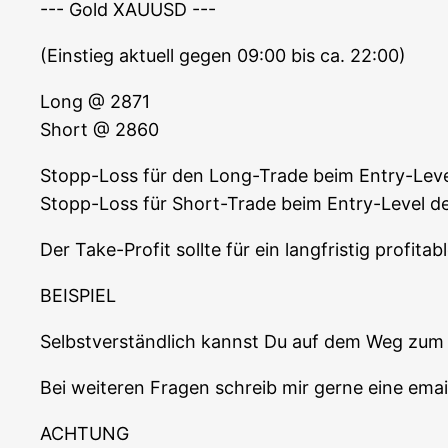
--- Gold XAUUSD ---
(Ein­stieg aktu­ell gegen 09:00 bis ca. 22:00)
Long @ 2871
Short @ 2860
Stopp-Loss für den Long-Trade beim Ent­ry-Lev
Stopp-Loss für Short-Trade beim Ent­ry-Level 
Der Take-Pro­fit soll­te für ein lang­fris­tig pro­f
BEISPIEL
Selbst­ver­ständ­lich kannst Du auf dem Weg zum a
Bei wei­te­ren Fra­gen schreib mir ger­ne eine e
ACHTUNG