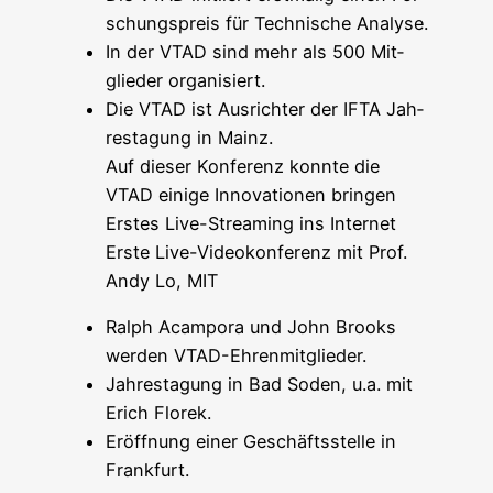
schungs­preis für Tech­ni­sche Analyse.
In der VTAD sind mehr als 500 Mit­
glie­der organisiert.
Die VTAD ist Aus­rich­ter der IFTA Jah­
res­ta­gung in Mainz.
Auf die­ser Kon­fe­renz konn­te die
VTAD eini­ge Inno­va­tio­nen brin­gen
Ers­tes Live-Strea­ming ins Inter­net
Ers­te Live-Video­kon­fe­renz mit Prof.
Andy Lo, MIT
Ralph Acam­po­ra und John Brooks
wer­den VTAD-Ehrenmitglieder.
Jah­res­ta­gung in Bad Soden, u.a. mit
Erich Florek.
Eröff­nung einer Geschäfts­stel­le in
Frankfurt.