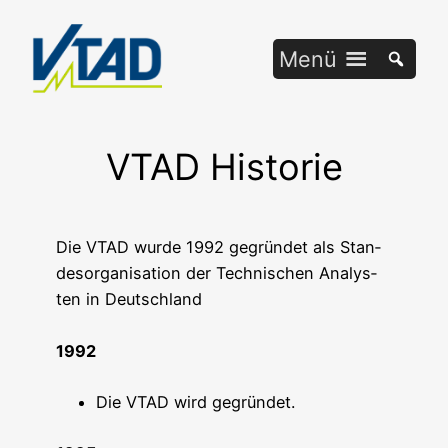
Zum
Inhalt
Menü
springen
VTAD Historie
Die VTAD wur­de 1992 gegrün­det als Stan­
des­or­ga­ni­sa­ti­on der Tech­ni­schen Ana­lys­
ten in Deutschland
1992
Die VTAD wird gegründet.