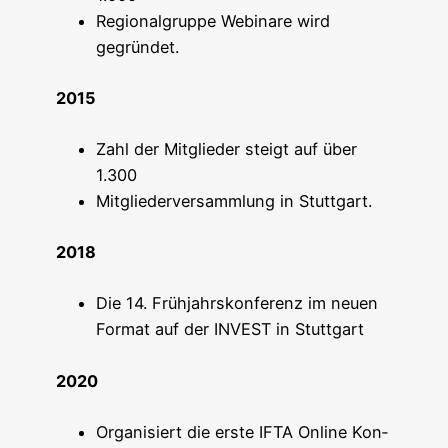
Regio­nal­grup­pe Web­i­na­re wird
gegründet.
2015
Zahl der Mit­glie­der steigt auf über
1.300
Mit­glie­der­ver­samm­lung in Stuttgart.
2018
Die 14. Früh­jahrs­kon­fe­renz im neu­en
For­mat auf der INVEST in Stuttgart
2020
Orga­ni­siert die ers­te IFTA Online Kon­