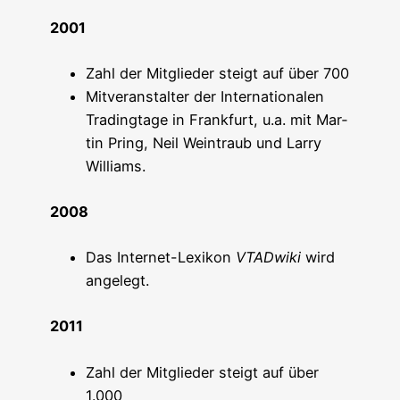
2001
Zahl der Mit­glie­der steigt auf über 700
Mit­ver­an­stal­ter der Inter­na­tio­na­len
Tra­ding­ta­ge in Frank­furt, u.a. mit Mar­
tin Pring, Neil Weint­raub und Lar­ry
Williams.
2008
Das Inter­net-Lexi­kon
VTAD­wi­ki
wird
ange­legt.
2011
Zahl der Mit­glie­der steigt auf über
1.000