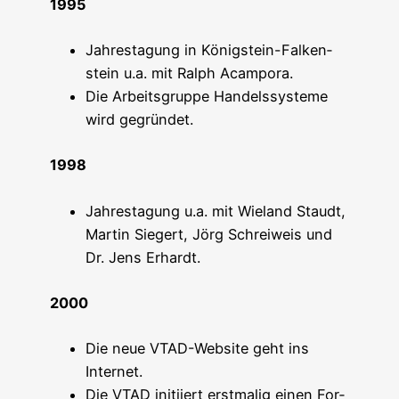
1995
Jah­res­ta­gung in König­stein-Fal­ken­
stein u.a. mit Ralph Acampora.
Die Arbeits­grup­pe Han­dels­sys­te­me
wird gegründet.
1998
Jah­res­ta­gung u.a. mit Wie­land Staudt,
Mar­tin Sie­gert, Jörg Schrei­weis und
Dr. Jens Erhardt.
2000
Die neue VTAD-Web­site geht ins
Internet.
Die VTAD initi­iert erst­ma­lig einen For­