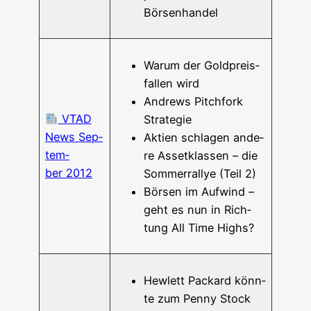
Börsenhandel
War­um der Gold­preis­
fal­len wird
Andrews Pitch­fork
VTAD
Strategie
News Sep­
Akti­en schla­gen ande­
tem­
re Asset­klas­sen – die
ber 2012
Som­mer­ral­lye (Teil 2)
Bör­sen im Auf­wind –
geht es nun in Rich­
tung All Time Highs?
Hew­lett Packard könn­
te zum Pen­ny Stock