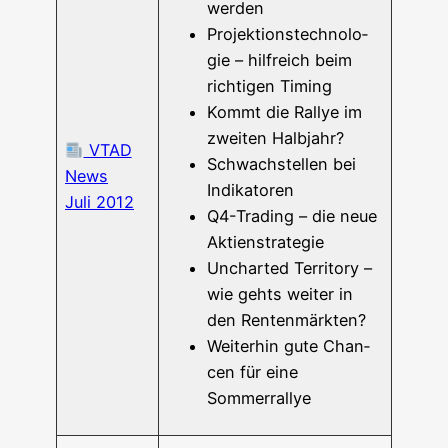
werden
Pro­jek­ti­ons­tech­no­lo­
gie – hilf­reich beim
rich­ti­gen Timing
Kommt die Ral­lye im
zwei­ten Halbjahr?
VTAD
Schwach­stel­len bei
News
Indikatoren
Juli 2012
Q4-Tra­­ding – die neue
Aktienstrategie
Unchar­ted Ter­ri­to­ry –
wie gehts wei­ter in
den Rentenmärkten?
Wei­ter­hin gute Chan­
cen für eine
Sommerrallye