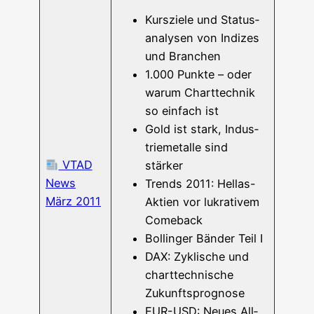
Kurs­zie­le und Sta­tus­
ana­ly­sen von Indi­zes
und Branchen
1.000 Punk­te – oder
war­um Chart­tech­nik
so ein­fach ist
Gold ist stark, Indus­
trie­me­tal­le sind
VTAD
stärker
News
Trends 2011: Hel­las-
März 2011
Akti­en vor lukra­ti­vem
Comeback
Bol­lin­ger Bän­der Teil I
DAX: Zykli­sche und
chart­tech­ni­sche
Zukunftsprognose
EUR-USD: Neu­es All­