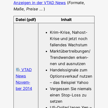
Anzei­gen in der VTAD News
(
For­ma­te,
Maße, Prei­se
… )
Datei (pdf)
Inhalt
Krim-Kri­­se, Nah­ost-
Kri­­se und jetzt noch
fal­len­des Wachstum
Marktübertreibungen/
Trend­wen­den erken­
nen und ausnutzen
VTAD
Han­dels­si­gna­le zum
News
Opti­ons­ver­kauf nut­zen
Novem­
– das Bei­spiel Yahoo
ber 2014
Ver­ges­sen Sie nie­mals
einen Stop-Loss zu
setzen
US-Dol­lar/­­Ja­­pan Yen –