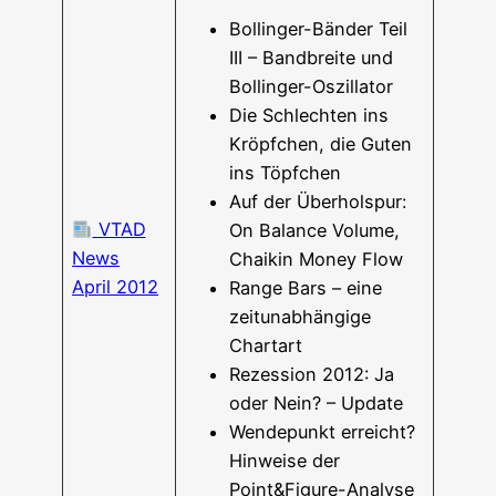
Bol­­lin­­ger-Bän­­der Teil
III – Band­brei­te und
Bollinger-Oszillator
Die Schlech­ten ins
Kröpf­chen, die Guten
ins Töpfchen
Auf der Über­hol­spur:
VTAD
On Balan­ce Volu­me,
News
Chai­kin Money Flow
April 2012
Ran­ge Bars – eine
zeit­un­ab­hän­gi­ge
Chartart
Rezes­si­on 2012: Ja
oder Nein? – Update
Wen­de­punkt erreicht?
Hin­wei­se der
Point&Figure-Analyse