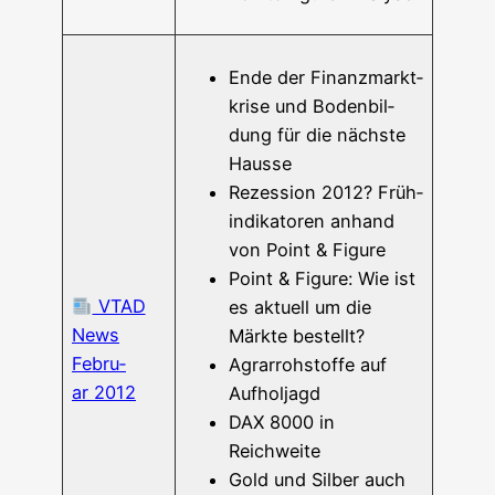
Ende der Finanz­markt­
kri­se und Boden­bil­
dung für die nächs­te
Hausse
Rezes­si­on 2012? Früh­
in­di­ka­to­ren anhand
von Point & Figure
Point & Figu­re: Wie ist
VTAD
es aktu­ell um die
News
Märk­te bestellt?
Febru­
Agrar­roh­stof­fe auf
ar 2012
Aufholjagd
DAX 8000 in
Reichweite
Gold und Sil­ber auch