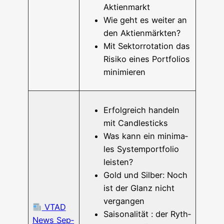
Aktienmarkt
Wie geht es wei­ter an
den Aktienmärkten?
Mit Sek­tor­ro­ta­ti­on das
Risi­ko eines Port­fo­li­os
minimieren
Erfolg­reich han­deln
mit Candlesticks
Was kann ein mini­ma­
les Sys­tem­po­rt­fo­lio
leisten?
Gold und Sil­ber: Noch
ist der Glanz nicht
vergangen
VTAD
Sai­so­na­li­tät : der Ryth­
News Sep­