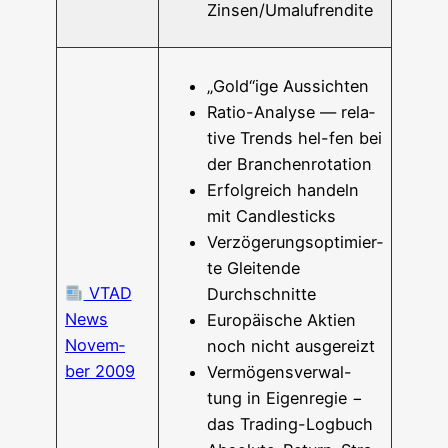
Zinsen/Umalufrendite
„Gold“ige Aus­sich­ten
Ratio-Ana­­ly­­se — rela­
ti­ve Trends hel-fen bei
der Branchenrotation
Erfolg­reich han­deln
mit Candlesticks
Ver­zö­ge­rungs­op­ti­mier­
te Glei­ten­de
VTAD
Durchschnitte
News
Euro­päi­sche Akti­en
Novem­
noch nicht ausgereizt
ber 2009
Ver­­­mö­­gens­­ver­­­wal-
tung in Eigen­re­gie −
das Trading-Logbuch