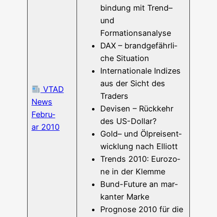
bin­dung mit Trend–
und
Formationsanalyse
DAX – brand­ge­fähr­li­
che Situation
Inter­na­tio­na­le Indi­zes
aus der Sicht des
VTAD
Traders
News
Devi­sen – Rück­kehr
Febru­
des US-Dollar?
ar 2010
Gold– und Ölpreis­ent­
wick­lung nach Elliott
Trends 2010: Euro­zo­
ne in der Klemme
Bund-Future an mar­
kan­ter Marke
Pro­gno­se 2010 für die