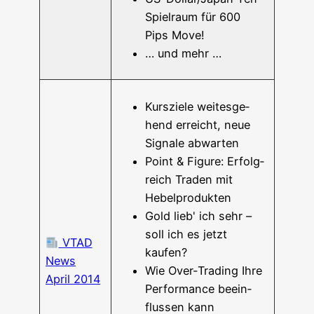
Spiel­raum für 600
Pips Move!
… und mehr …
Kurs­zie­le wei­tes­ge­
hend erreicht, neue
Signa­le abwarten
Point & Figu­re: Erfolg­
reich Traden mit
Hebelprodukten
Gold lieb' ich sehr –
soll ich es jetzt
VTAD
kaufen?
News
Wie Over-Tra­­ding Ihre
April 2014
Per­for­mance beein­
flus­sen kann