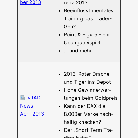
ber 2013
renz 2013
Beein­flusst men­ta­les
Trai­ning das Trader-
Gen?
Point & Figu­re – ein
Übungsbeispiel
… und mehr …
2013: Roter Dra­che
und Tiger ins Depot
Hohe Gewinn­erwar­
VTAD
tun­gen beim Goldpreis
News
Kann der DAX die
April 2013
8.000er Mar­ke nach­
hal­tig knacken?
Der „Short Term Tra­
ding Index“