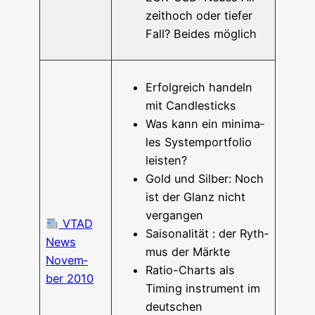
zeit­hoch oder tie­fer
Fall? Bei­des möglich
Erfolg­reich han­deln
mit Candlesticks
Was kann ein mini­ma­
les Sys­tem­po­rt­fo­lio
leisten?
Gold und Sil­ber: Noch
ist der Glanz nicht
vergangen
VTAD
Sai­so­na­li­tät : der Ryth­
News
mus der Märkte
Novem­
Ratio-Charts als
ber 2010
Timing instru­ment im
deut­schen