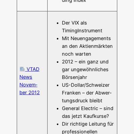
Der VIX als
TimingInstrument
Mit Neu­enga­ge­ments
an den Akti­en­märk­ten
noch warten
2012 – ein ganz und
VTAD
gar unge­wöhn­li­ches
News
Börsenjahr
Novem­
US-Dol­lar/­­Schwei­­zer
ber 2012
Fran­ken – der Abwer­
tungs­druck bleibt
Gene­ral Elec­tric – sind
das jetzt Kaufkurse?
Dir rich­ti­ge Lei­tung für
pro­fes­sio­nel­len