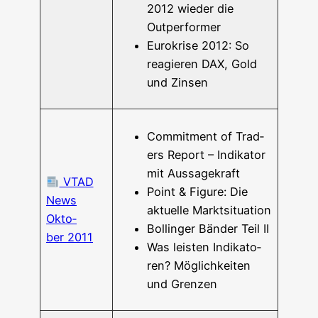
2012 wie­der die
Outperformer
Euro­kri­se 2012: So
reagie­ren DAX, Gold
und Zinsen
Com­mit­ment of Trad­
ers Report – Indi­ka­tor
mit Aussagekraft
VTAD
Point & Figu­re: Die
News
aktu­el­le Marktsituation
Okto­
Bol­lin­ger Bän­der Teil II
ber 2011
Was leis­ten Indi­ka­to­
ren? Mög­lich­kei­ten
und Grenzen