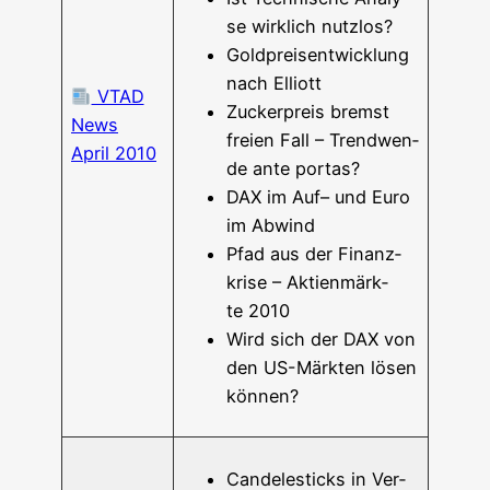
se wirk­lich nutzlos?
Gold­preis­ent­wick­lung
nach Elliott
VTAD
Zucker­preis bremst
News
frei­en Fall – Trend­wen­
April 2010
de ante portas?
DAX im Auf– und Euro
im Abwind
Pfad aus der Finanz­
kri­se – Akti­en­märk­
te 2010
Wird sich der DAX von
den US-Mär­k­­ten lösen
können?
Can­de­le­sticks in Ver­