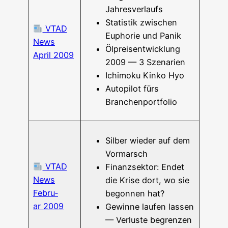
Jahresverlaufs
Sta­tis­tik zwi­schen
VTAD
Eupho­rie und Panik
News
Ölpreis­ent­wick­lung
April 2009
2009 — 3 Szenarien
Ichi­mo­ku Kin­ko Hyo
Auto­pi­lot fürs
Branchenportfolio
Sil­ber wie­der auf dem
Vormarsch
VTAD
Finanz­sek­tor: Endet
News
die Kri­se dort, wo sie
Febru­
begon­nen hat?
ar 2009
Gewin­ne lau­fen las­sen
— Ver­lus­te begrenzen