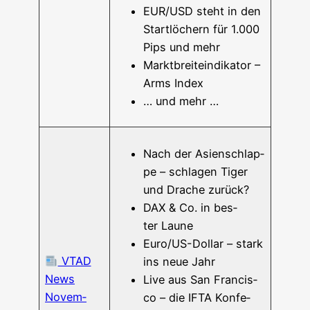
EUR/USD steht in den
Start­lö­chern für 1.000
Pips und mehr
Markt­breit­e­in­di­ka­tor –
Arms Index
… und mehr …
Nach der Asi­en­schlap­
pe – schla­gen Tiger
und Dra­che zurück?
DAX & Co. in bes­
ter Laune
Euro/US-Dol­lar – stark
VTAD
ins neue Jahr
News
Live aus San Fran­cis­
Novem­
co – die IFTA Kon­fe­