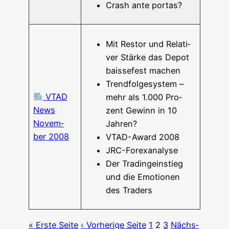
Crash ante portas?
Mit Res­tor und Rela­ti­
ver Stär­ke das Depot
bais­se­fest machen
Trend­fol­ge­sys­tem –
VTAD
mehr als 1.000 Pro­
News
zent Gewinn in 10
Novem­
Jahren?
ber 2008
VTAD-Award 2008
JRC-For­ex­­a­na­­ly­­se
Der Tra­ding­ein­stieg
und die Emo­tio­nen
des Traders
« Ers­te Seite
‹ Vor­he­ri­ge Seite
1
2
3
Nächs­