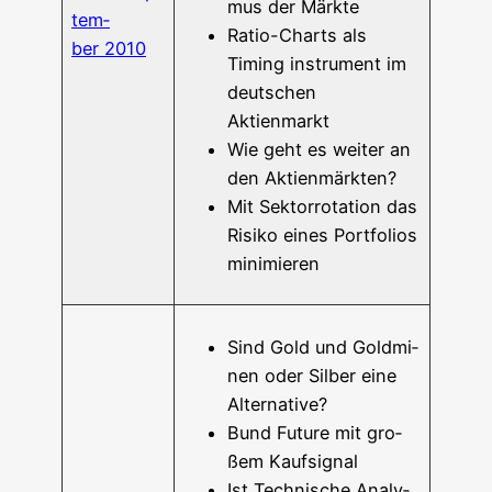
mus der Märkte
tem­
Ratio-Charts als
ber 2010
Timing instru­ment im
deut­schen
Aktienmarkt
Wie geht es wei­ter an
den Aktienmärkten?
Mit Sek­tor­ro­ta­ti­on das
Risi­ko eines Port­fo­li­os
minimieren
Sind Gold und Gold­mi­
nen oder Sil­ber eine
Alternative?
Bund Future mit gro­
ßem Kaufsignal
Ist Tech­ni­sche Ana­ly­