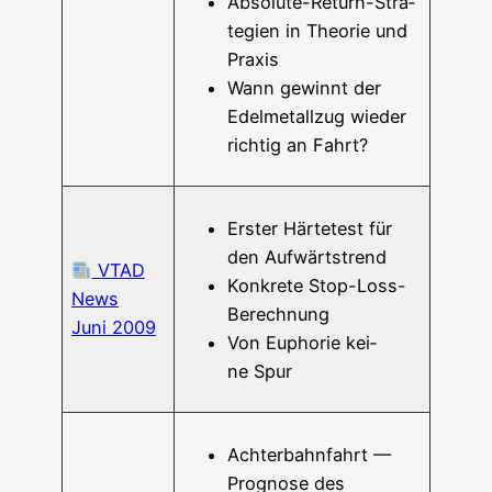
Abso­lu­­te-Return-Stra­­
te­­gien in Theo­rie und
Praxis
Wann gewinnt der
Edel­me­tall­zug wie­der
rich­tig an Fahrt?
Ers­ter Här­te­test für
den Aufwärtstrend
VTAD
Kon­kre­te Stop-Loss-
News
Berechnung
Juni 2009
Von Eupho­rie kei­
ne Spur
Ach­ter­bahn­fahrt —
Pro­gno­se des